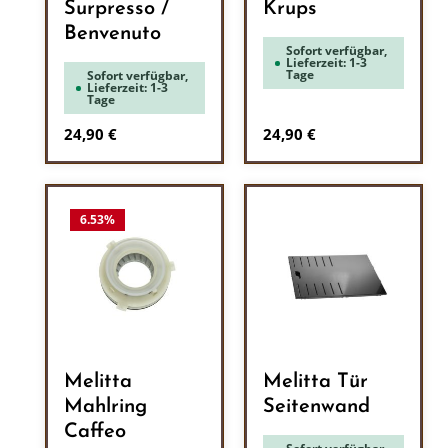
Surpresso /
Krups
Benvenuto
Sofort verfügbar,
Lieferzeit: 1-3
Tage
Sofort verfügbar,
Lieferzeit: 1-3
Tage
Regulärer Preis:
Regulärer Preis:
24,90 €
24,90 €
6.53
%
Melitta
Melitta Tür
Mahlring
Seitenwand
Caffeo