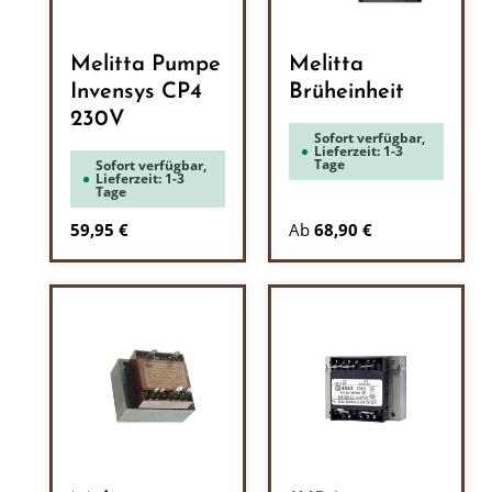
Melitta Pumpe
Melitta
Invensys CP4
Brüheinheit
230V
Sofort verfügbar,
Lieferzeit: 1-3
Tage
Sofort verfügbar,
Lieferzeit: 1-3
Tage
Regulärer Preis:
59,95 €
Ab
68,90 €