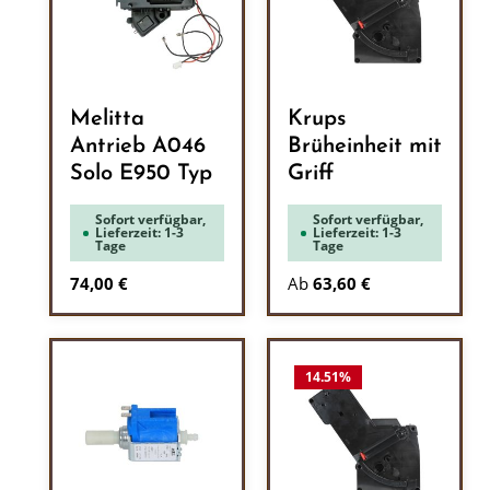
Melitta
Krups
Antrieb A046
Brüheinheit mit
Solo E950 Typ
Griff
Sofort verfügbar,
Sofort verfügbar,
Lieferzeit: 1-3
Lieferzeit: 1-3
Tage
Tage
Regulärer Preis:
74,00 €
Ab
63,60 €
14.51
%