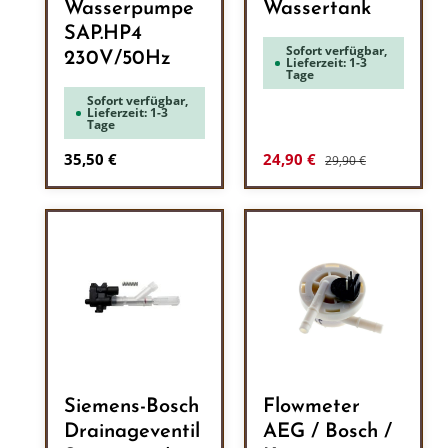
Wasserpumpe
Wassertank
SAP.HP4
Sofort verfügbar,
230V/50Hz
Lieferzeit: 1-3
Tage
Sofort verfügbar,
Lieferzeit: 1-3
Tage
Regulärer Preis:
Regulärer Preis:
Verkaufspreis:
35,50 €
24,90 €
29,90 €
Siemens-Bosch
Flowmeter
Drainageventil
AEG / Bosch /