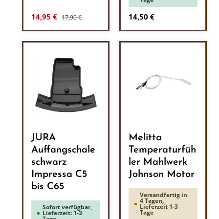
Regulärer Preis:
Verkaufspreis:
Regulärer Preis:
14,95 €
14,50 €
17,90 €
JURA
Melitta
Auffangschale
Temperaturfüh
schwarz
ler Mahlwerk
Impressa C5
Johnson Motor
bis C65
Versandfertig in
4 Tagen,
Lieferzeit 1-3
Sofort verfügbar,
Tage
Lieferzeit: 1-3
Tage