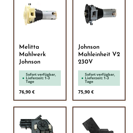
Melitta
Johnson
Mahlwerk
Mahleinheit V2
Johnson
230V
Sofort verfügbar,
Sofort verfügbar,
Lieferzeit: 1-3
Lieferzeit: 1-3
Tage
Tage
Regulärer Preis:
Regulärer Preis:
76,90 €
75,90 €