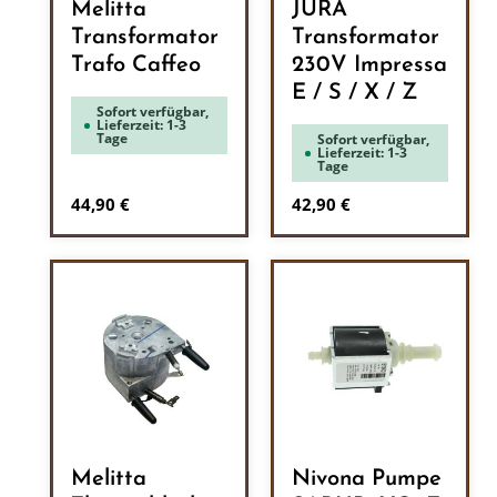
Melitta
JURA
Transformator
Transformator
Trafo Caffeo
230V Impressa
E / S / X / Z
Sofort verfügbar,
Lieferzeit: 1-3
Tage
Sofort verfügbar,
Lieferzeit: 1-3
Tage
Regulärer Preis:
Regulärer Preis:
44,90 €
42,90 €
Melitta
Nivona Pumpe