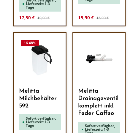
Sofort verfügbar,
Lieferzeit: 1-3
Tage
Regulärer Preis:
Regulärer Preis:
Verkaufspreis:
Verkaufspreis:
17,50 €
15,90 €
19,90 €
16,90 €
16.48
%
Melitta
Melitta
Milchbehälter
Drainageventil
592
komplett inkl.
Feder Caffeo
Sofort verfügbar,
Lieferzeit: 1-3
Tage
Sofort verfügbar,
Lieferzeit: 1-3
Tage