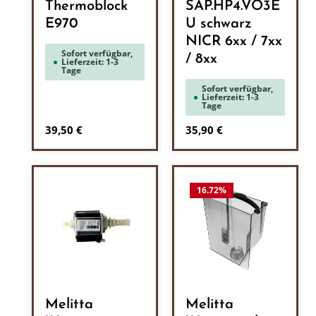
Thermoblock
SAP.HP4.VO3E
E970
U schwarz
NICR 6xx / 7xx
Sofort verfügbar,
/ 8xx
Lieferzeit: 1-3
Tage
Sofort verfügbar,
Lieferzeit: 1-3
Tage
Regulärer Preis:
Regulärer Preis:
39,50 €
35,90 €
16.72
%
Melitta
Melitta