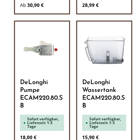
Regulärer Preis:
Ab
30,90 €
28,99 €
DeLonghi
DeLonghi
Pumpe
Wassertank
ECAM220.80.S
ECAM220.80.S
B
B
Sofort verfügbar,
Sofort verfügbar,
Lieferzeit: 1-3
Lieferzeit: 1-3
Tage
Tage
Regulärer Preis:
Regulärer Preis:
18,00 €
15,90 €