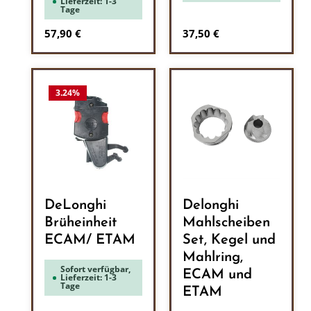
Lieferzeit: 1-3
Tage
Regulärer Preis:
Regulärer Preis:
57,90 €
37,50 €
3.24
%
DeLonghi
Delonghi
Brüheinheit
Mahlscheiben
ECAM/ ETAM
Set, Kegel und
Mahlring,
Sofort verfügbar,
ECAM und
Lieferzeit: 1-3
Tage
ETAM