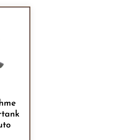
ahme
rtank
uto