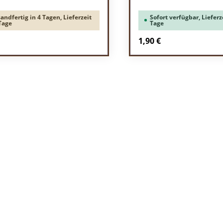
andfertig in 4 Tagen, Lieferzeit
Sofort verfügbar, Lieferze
Tage
Tage
rer Preis:
Regulärer Preis:
1,90 €
odukt Anzahl: Gib den gewünschten Wert 
Produkt Anzah