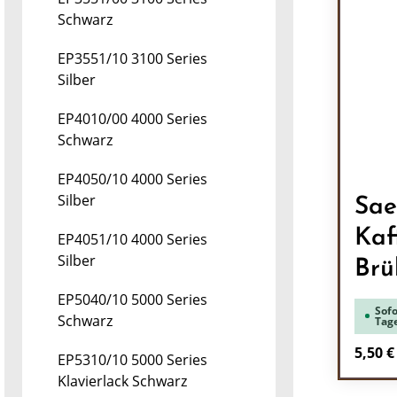
Schwarz
EP3551/10 3100 Series
Silber
EP4010/00 4000 Series
Schwarz
EP4050/10 4000 Series
Silber
Sae
Kaf
EP4051/10 4000 Series
Silber
Brü
EP5040/10 5000 Series
Sofo
Schwarz
Tag
Regulä
5,50 €
EP5310/10 5000 Series
Klavierlack Schwarz
Pr