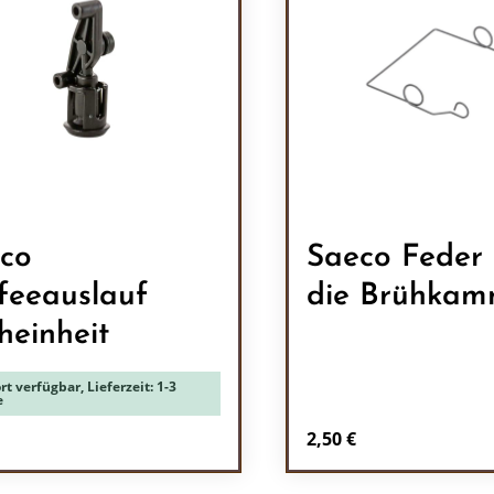
co
Saeco Feder 
feeauslauf
die Brühkam
heinheit
rt verfügbar, Lieferzeit: 1-3
e
rer Preis:
Regulärer Preis:
2,50 €
odukt Anzahl: Gib den gewünschten Wert 
Produkt Anzah