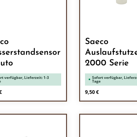
co
Saeco
serstandsensor
Auslaufstutz
uto
2000 Serie
rt verfügbar, Lieferzeit: 1-3
Sofort verfügbar, Lieferze
e
Tage
rer Preis:
Regulärer Preis:
€
9,50 €
odukt Anzahl: Gib den gewünschten Wert 
Produkt Anzah