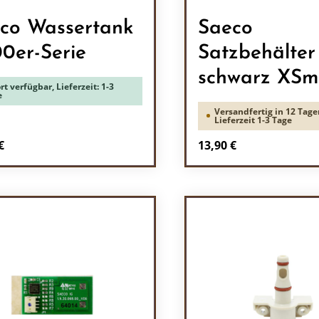
co Wassertank
Saeco
0er-Serie
Satzbehälter
schwarz XSm
rt verfügbar, Lieferzeit: 1-3
e
Versandfertig in 12 Tage
Lieferzeit 1-3 Tage
rer Preis:
Regulärer Preis:
€
13,90 €
odukt Anzahl: Gib den gewünschten Wert 
Produkt Anzah