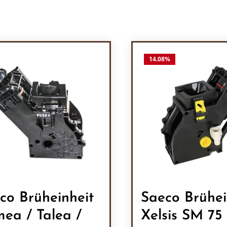
14.08
%
co Brüheinheit
Saeco Brühei
mea / Talea /
Xelsis SM 75 / SM