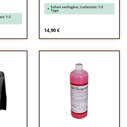
Sofort verfügbar, Lieferzeit: 1-3
Tage
it: 1-3
Regulärer Preis:
14,90 €
Produkt Anzahl: Gib den