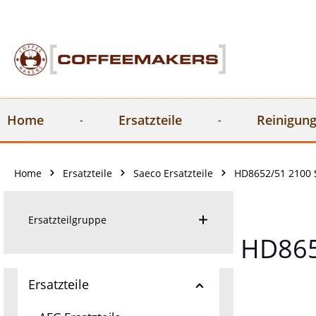
springen
Zur Hauptnavigation springen
Home
Ersatzteile
Reinigung
Home
Ersatzteile
Saeco Ersatzteile
HD8652/51 2100 S
Ersatzteilgruppe
HD8652
Ersatzteile