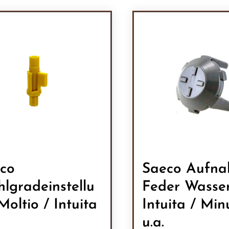
co
Saeco Aufn
lgradeinstellu
Feder Wasse
Moltio / Intuita
Intuita / Min
u.a.