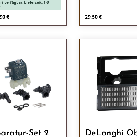
rt verfügbar, Lieferzeit: 1-3
e
Regulärer Preis:
90 €
29,50 €
Produkt Anzah
aratur-Set 2
DeLonghi Ob