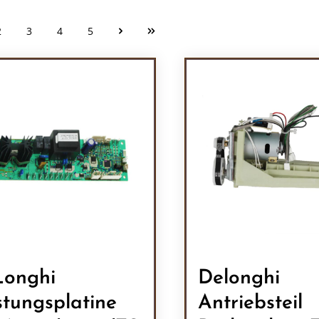
2
3
4
5
Seite
Seite
Seite
Seite
onghi
Delonghi
stungsplatine
Antriebsteil