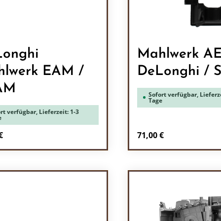
onghi
Mahlwerk AE
lwerk EAM /
DeLonghi / 
AM
Sofort verfügbar, Lieferze
Tage
rt verfügbar, Lieferzeit: 1-3
e
rer Preis:
Regulärer Preis:
€
71,00 €
odukt Anzahl: Gib den gewünschten Wert 
Produkt Anzah