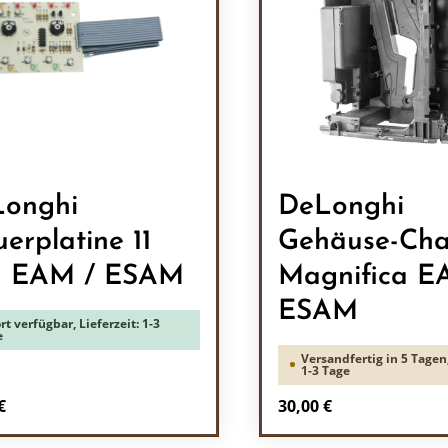
onghi
DeLonghi
uerplatine 11
Gehäuse-Cha
N EAM / ESAM
Magnifica E
ESAM
rt verfügbar, Lieferzeit: 1-3
e
Versandfertig in 5 Tagen,
1-3 Tage
rer Preis:
Regulärer Preis:
€
30,00 €