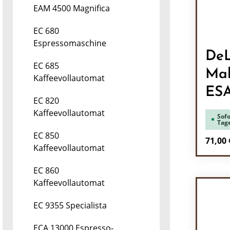
EAM 4500 Magnifica
EC 680
Espressomaschine
DeL
EC 685
Mah
Kaffeevollautomat
ES
EC 820
Kaffeevollautomat
Sofo
Tag
EC 850
Regulä
71,00 
Kaffeevollautomat
Pr
EC 860
Kaffeevollautomat
EC 9355 Specialista
ECA 13000 Espresso-