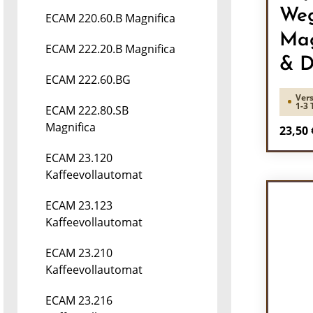
We
ECAM 220.60.B Magnifica
Mag
ECAM 222.20.B Magnifica
& D
ECAM 222.60.BG
Vers
1-3 
ECAM 222.80.SB
Magnifica
Regulä
23,50 
ECAM 23.120
Pr
Kaffeevollautomat
ECAM 23.123
Kaffeevollautomat
ECAM 23.210
Kaffeevollautomat
ECAM 23.216