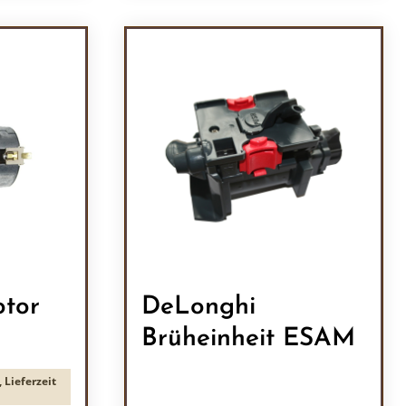
ein oder benutze die Schaltflächen um 
l: Gib den gewünschten Wert ein oder b
Produkt Anzahl: Gib den
tor
DeLonghi
Brüheinheit ESAM
 Lieferzeit