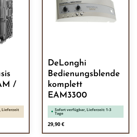
DeLonghi
sis
Bedienungsblende
AM /
komplett
EAM3300
 Lieferzeit
Sofort verfügbar, Lieferzeit: 1-3
Tage
Regulärer Preis:
29,90 €