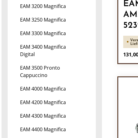
EA
EAM 3200 Magnifica
AM
EAM 3250 Magnifica
523
EAM 3300 Magnifica
Vers
Lief
EAM 3400 Magnifica
Regulä
Digital
131,00
Pr
EAM 3500 Pronto
Cappuccino
EAM 4000 Magnifica
EAM 4200 Magnifica
EAM 4300 Magnifica
EAM 4400 Magnifica