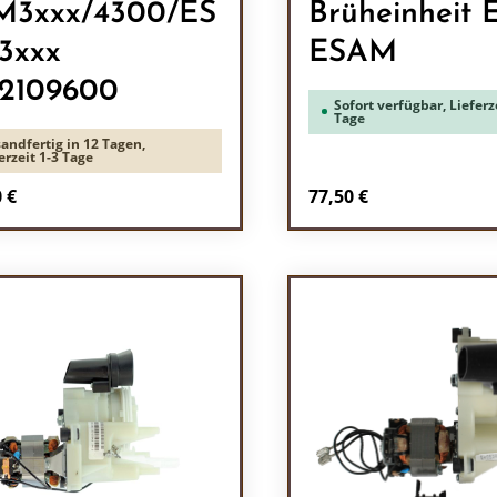
M3xxx/4300/ES
Brüheinheit
3xxx
ESAM
2109600
Sofort verfügbar, Lieferze
Tage
andfertig in 12 Tagen,
erzeit 1-3 Tage
rer Preis:
Regulärer Preis:
 €
77,50 €
odukt Anzahl: Gib den gewünschten Wert 
Produkt Anzah