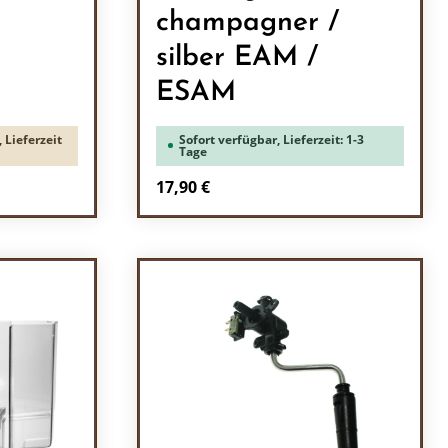
champagner /
silber EAM /
ESAM
 Lieferzeit
Sofort verfügbar, Lieferzeit: 1-3
Tage
Regulärer Preis:
17,90 €
ein oder benutze die Schaltflächen um 
l: Gib den gewünschten Wert ein oder b
Produkt Anzahl: Gib den