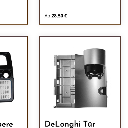
Ab
28,50 €
l: Gib den gewünschten Wert ein oder b
ere
DeLonghi Tür