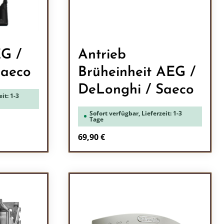
G /
Antrieb
Saeco
Brüheinheit AEG /
DeLonghi / Saeco
it: 1-3
Sofort verfügbar, Lieferzeit: 1-3
Tage
Regulärer Preis:
69,90 €
ein oder benutze die Schaltflächen um 
l: Gib den gewünschten Wert ein oder b
Produkt Anzahl: Gib den