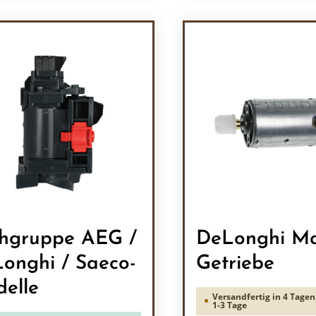
odukt Anzahl: Gib den gewünschten Wert 
Produkt Anzah
hgruppe AEG /
DeLonghi Mo
onghi / Saeco-
Getriebe
elle
Versandfertig in 4 Tagen,
1-3 Tage