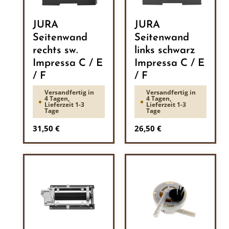
JURA
JURA
Seitenwand
Seitenwand
rechts sw.
links schwarz
Impressa C / E
Impressa C / E
/ F
/ F
Versandfertig in
Versandfertig in
4 Tagen,
4 Tagen,
Lieferzeit 1-3
Lieferzeit 1-3
Tage
Tage
Regulärer Preis:
Regulärer Preis:
31,50 €
26,50 €