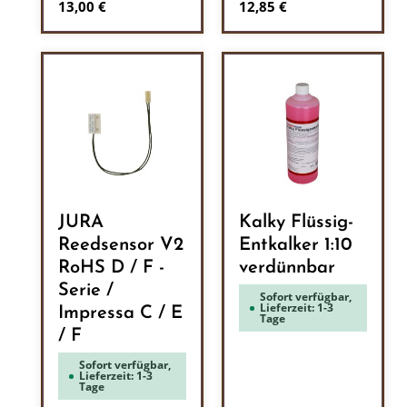
Regulärer Preis:
Regulärer Preis:
13,00 €
12,85 €
JURA
Kalky Flüssig-
Reedsensor V2
Entkalker 1:10
RoHS D / F -
verdünnbar
Serie /
Sofort verfügbar,
Lieferzeit: 1-3
Impressa C / E
Tage
/ F
Sofort verfügbar,
Lieferzeit: 1-3
Tage