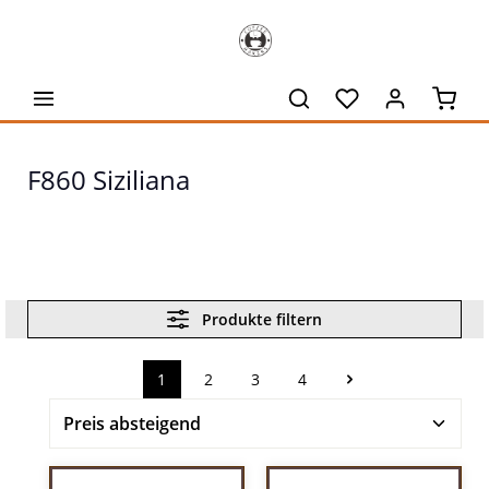
alt springen
Waren
F860 Siziliana
Produkte filtern
1
2
3
4
Seite
Seite
Seite
Seite