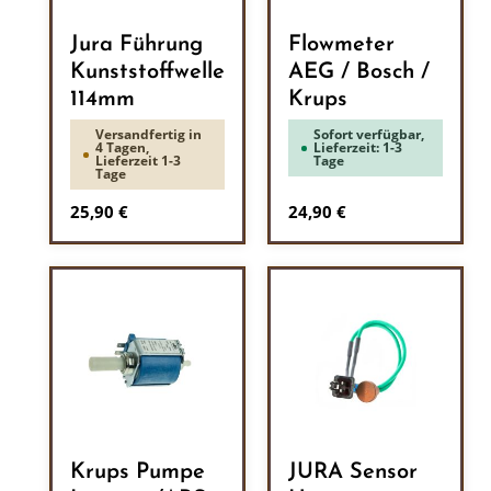
Jura Führung
Flowmeter
Kunststoffwelle
AEG / Bosch /
114mm
Krups
Versandfertig in
Sofort verfügbar,
4 Tagen,
Lieferzeit: 1-3
Lieferzeit 1-3
Tage
Tage
Regulärer Preis:
Regulärer Preis:
25,90 €
24,90 €
Krups Pumpe
JURA Sensor