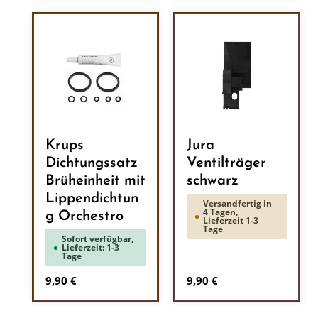
Krups
Jura
Dichtungssatz
Ventilträger
Brüheinheit mit
schwarz
Lippendichtun
Versandfertig in
4 Tagen,
g Orchestro
Lieferzeit 1-3
Tage
Sofort verfügbar,
Lieferzeit: 1-3
Tage
Regulärer Preis:
Regulärer Preis:
9,90 €
9,90 €