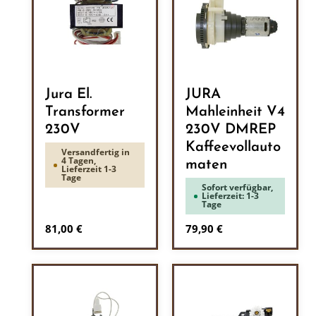
Jura El.
JURA
Transformer
Mahleinheit V4
230V
230V DMREP
Kaffeevollauto
Versandfertig in
4 Tagen,
maten
Lieferzeit 1-3
Tage
Sofort verfügbar,
Lieferzeit: 1-3
Tage
Regulärer Preis:
Regulärer Preis:
81,00 €
79,90 €