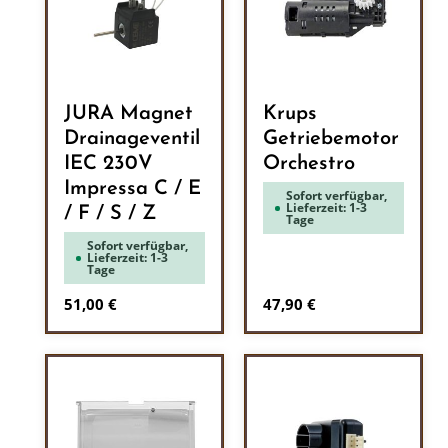
JURA Magnet
Krups
Drainageventil
Getriebemotor
IEC 230V
Orchestro
Impressa C / E
Sofort verfügbar,
Lieferzeit: 1-3
/ F / S / Z
Tage
Sofort verfügbar,
Lieferzeit: 1-3
Tage
Regulärer Preis:
Regulärer Preis:
51,00 €
47,90 €