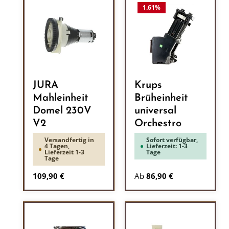
1.61
%
JURA
Krups
Mahleinheit
Brüheinheit
Domel 230V
universal
V2
Orchestro
Versandfertig in
Sofort verfügbar,
4 Tagen,
Lieferzeit: 1-3
Lieferzeit 1-3
Tage
Tage
Regulärer Preis:
109,90 €
Ab
86,90 €