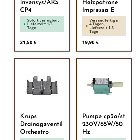
Invensys/ARS
Heizpatrone
CP4
Impressa E
Sofort verfügbar,
Versandfertig in
Lieferzeit: 1-3
4 Tagen,
Tage
Lieferzeit 1-3
Tage
Regulärer Preis:
Regulärer Preis:
21,50 €
19,90 €
Krups
Pumpe cp3a/st
Drainageventil
230V/65W/50
Orchestro
Hz