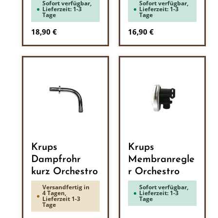
Sofort verfügbar,
Sofort verfügbar,
Lieferzeit: 1-3
Lieferzeit: 1-3
Tage
Tage
Regulärer Preis:
Regulärer Preis:
18,90 €
16,90 €
Krups
Krups
Dampfrohr
Membranregle
kurz Orchestro
r Orchestro
Versandfertig in
Sofort verfügbar,
4 Tagen,
Lieferzeit: 1-3
Lieferzeit 1-3
Tage
Tage