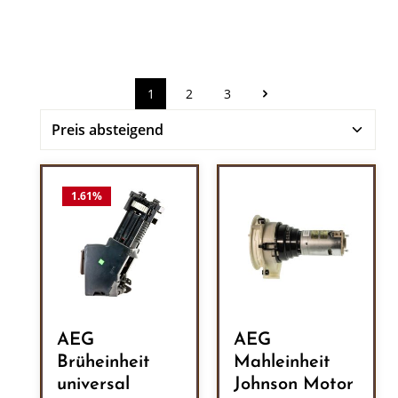
1
2
3
Seite
Seite
Seite
1.61
%
AEG
AEG
Brüheinheit
Mahleinheit
universal
Johnson Motor