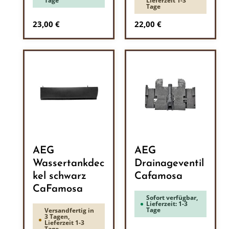
Tage
Lieferzeit 1-3
Tage
Regulärer Preis:
Regulärer Preis:
23,00 €
22,00 €
AEG
AEG
Wassertankdec
Drainageventil
kel schwarz
Cafamosa
CaFamosa
Sofort verfügbar,
Lieferzeit: 1-3
Tage
Versandfertig in
3 Tagen,
Lieferzeit 1-3
Tage