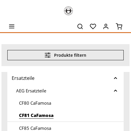
alt springen
Waren
Produkte filtern
Ersatzteile
AEG Ersatzteile
CF80 CaFamosa
CF81 CaFamosa
CF85 CaFamosa