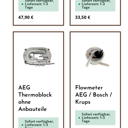
Sofort verfügbar,
Sofort verfügbar,
Lieferzeit: 1-3
Lieferzeit: 1-3
Tage
Tage
Regulärer Preis:
Regulärer Preis:
47,90 €
33,50 €
AEG
Flowmeter
Thermoblock
AEG / Bosch /
ohne
Krups
Anbauteile
Sofort verfügbar,
Lieferzeit: 1-3
Tage
Sofort verfügbar,
Lieferzeit: 1-3