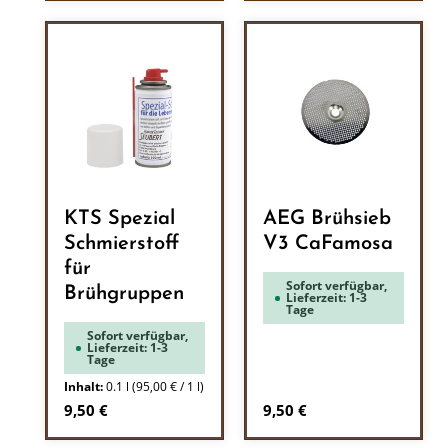
KTS Spezial
AEG Brühsieb
Schmierstoff
V3 CaFamosa
für
Sofort verfügbar,
Brühgruppen
Lieferzeit: 1-3
Tage
Sofort verfügbar,
Lieferzeit: 1-3
Tage
Inhalt:
0.1 l
(95,00 € / 1 l)
Regulärer Preis:
Regulärer Preis:
9,50 €
9,50 €