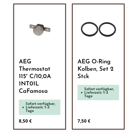
AEG
AEG O-Ring
Thermostat
Kolben, Set 2
115° C/10,0A
Stck
1NT01L
Sofort verfügbar,
CaFamosa
Lieferzeit: 1-3
Tage
Sofort verfügbar,
Lieferzeit: 1-3
Tage
Regulärer Preis:
Regulärer Preis:
8,50 €
7,50 €