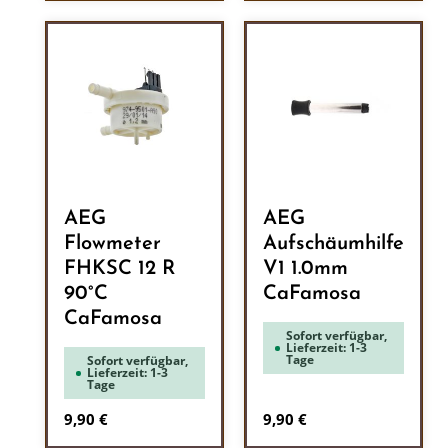
AEG
AEG
Flowmeter
Aufschäumhilfe
FHKSC 12 R
V1 1.0mm
90°C
CaFamosa
CaFamosa
Sofort verfügbar,
Lieferzeit: 1-3
Tage
Sofort verfügbar,
Lieferzeit: 1-3
Tage
Regulärer Preis:
Regulärer Preis:
9,90 €
9,90 €