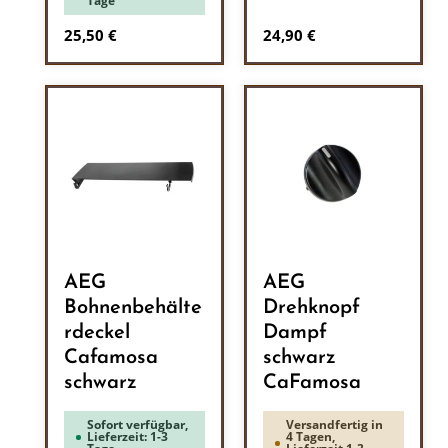
Tage
Regulärer Preis:
Regulärer Preis:
25,50 €
24,90 €
AEG
AEG
Bohnenbehälte
Drehknopf
rdeckel
Dampf
Cafamosa
schwarz
schwarz
CaFamosa
Sofort verfügbar,
Versandfertig in
Lieferzeit: 1-3
4 Tagen,