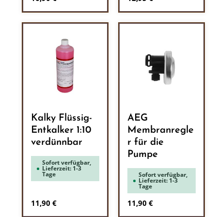
Kalky Flüssig-
AEG
Entkalker 1:10
Membranregle
verdünnbar
r für die
Pumpe
Sofort verfügbar,
Lieferzeit: 1-3
Tage
Sofort verfügbar,
Lieferzeit: 1-3
Tage
Regulärer Preis:
Regulärer Preis:
11,90 €
11,90 €