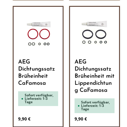
AEG
AEG
Dichtungssatz
Dichtungssatz
Brüheinheit
Brüheinheit mit
CaFamosa
Lippendichtun
g CaFamosa
Sofort verfügbar,
Lieferzeit: 1-3
Tage
Sofort verfügbar,
Lieferzeit: 1-3
Tage
Regulärer Preis:
Regulärer Preis:
9,90 €
9,90 €