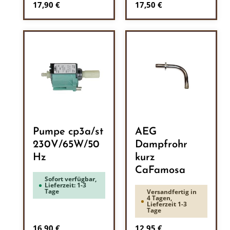
Regulärer Preis:
Regulärer Preis:
17,90 €
17,50 €
Pumpe cp3a/st
AEG
230V/65W/50
Dampfrohr
Hz
kurz
CaFamosa
Sofort verfügbar,
Lieferzeit: 1-3
Tage
Versandfertig in
4 Tagen,
Lieferzeit 1-3
Tage
Regulärer Preis:
Regulärer Preis:
16,90 €
12,95 €