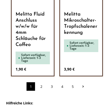
Melitta Fluid
Melitta
Anschluss
Mikroschalter-
w/w/w für
Tropfschalener
4mm
kennung
Schläuche für
Sofort verfügbar,
Caffeo
Lieferzeit: 1-3
Tage
Sofort verfügbar,
Lieferzeit: 1-3
Tage
Regulärer Preis:
Regulärer Preis:
1,90 €
3,90 €
1
2
3
4
5
Seite
Seite
Seite
Seite
Seite
Hilfreiche Links: