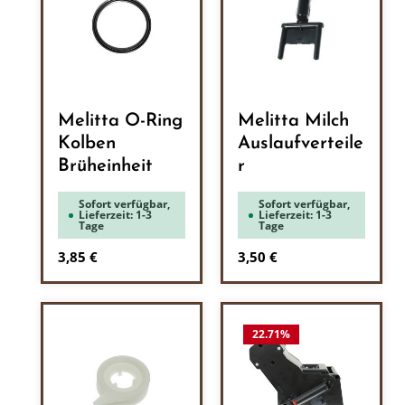
Melitta O-Ring
Melitta Milch
Kolben
Auslaufverteile
Brüheinheit
r
Sofort verfügbar,
Sofort verfügbar,
Lieferzeit: 1-3
Lieferzeit: 1-3
Tage
Tage
Regulärer Preis:
Regulärer Preis:
3,85 €
3,50 €
22.71
%