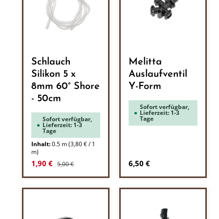
Schlauch
Melitta
Silikon 5 x
Auslaufventil
8mm 60° Shore
Y-Form
- 50cm
Sofort verfügbar,
Lieferzeit: 1-3
Tage
Sofort verfügbar,
Lieferzeit: 1-3
Tage
Inhalt:
0.5 m
(3,80 € / 1
m)
Regulärer Preis:
Verkaufspreis:
Regulärer Preis:
1,90 €
6,50 €
5,00 €