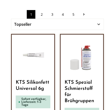
1
2
3
4
5
Seite
Seite
Seite
Seite
Seite
KTS Silikonfett
KTS Spezial
Universal 6g
Schmierstoff
für
Sofort verfügbar,
Brühgruppen
Lieferzeit: 1-3
Tage