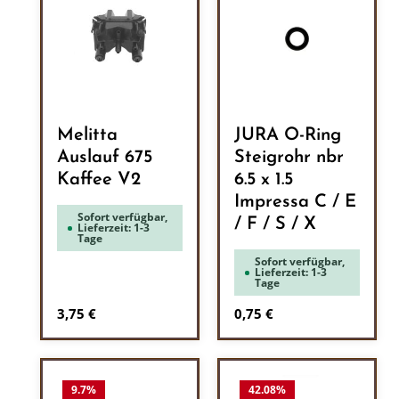
Melitta
JURA O-Ring
Auslauf 675
Steigrohr nbr
Kaffee V2
6.5 x 1.5
Impressa C / E
Sofort verfügbar,
/ F / S / X
Lieferzeit: 1-3
Tage
Sofort verfügbar,
Lieferzeit: 1-3
Tage
Regulärer Preis:
Regulärer Preis:
3,75 €
0,75 €
9.7
%
42.08
%