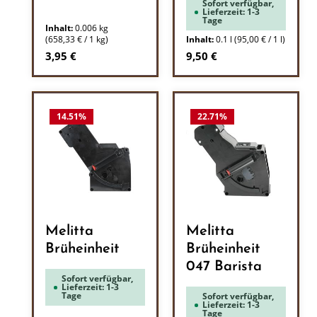
Sofort verfügbar,
Lieferzeit: 1-3
Tage
Inhalt:
0.006 kg
(658,33 € / 1 kg)
Inhalt:
0.1 l
(95,00 € / 1 l)
Regulärer Preis:
Regulärer Preis:
3,95 €
9,50 €
14.51
%
22.71
%
Melitta
Melitta
Brüheinheit
Brüheinheit
047 Barista
Sofort verfügbar,
Lieferzeit: 1-3
Tage
Sofort verfügbar,
Lieferzeit: 1-3
Tage