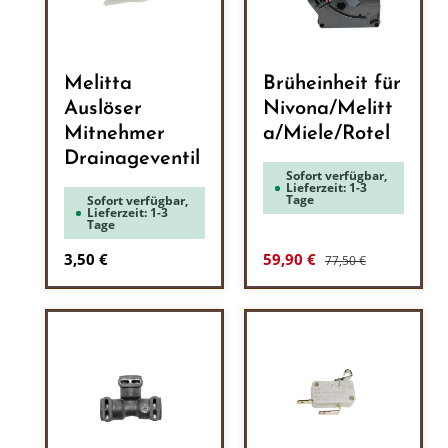
Melitta
Brüheinheit für
Auslöser
Nivona/Melitt
Mitnehmer
a/Miele/Rotel
Drainageventil
Sofort verfügbar,
Lieferzeit: 1-3
Tage
Sofort verfügbar,
Lieferzeit: 1-3
Tage
Regulärer Preis:
Regulärer Preis:
Verkaufspreis:
3,50 €
59,90 €
77,50 €