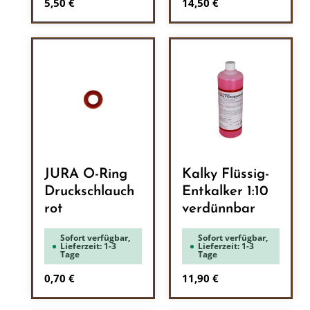
Regulärer Preis:
Regulärer Preis:
5,50 €
14,50 €
JURA O-Ring
Kalky Flüssig-
Druckschlauch
Entkalker 1:10
rot
verdünnbar
Sofort verfügbar,
Sofort verfügbar,
Lieferzeit: 1-3
Lieferzeit: 1-3
Tage
Tage
Regulärer Preis:
Regulärer Preis:
0,70 €
11,90 €