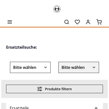
alt springen
Waren
Ersatzteilsuche:
Produkte filtern
Ersatzteile