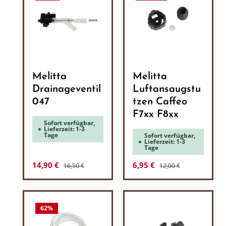
Melitta
Melitta
Drainageventil
Luftansaugstu
047
tzen Caffeo
F7xx F8xx
Sofort verfügbar,
Lieferzeit: 1-3
Tage
Sofort verfügbar,
Lieferzeit: 1-3
Tage
Regulärer Preis:
Regulärer Preis:
Verkaufspreis:
Verkaufspreis:
14,90 €
6,95 €
16,50 €
12,00 €
62
%