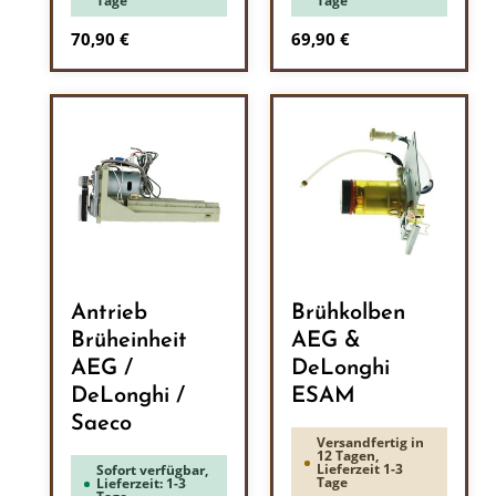
Tage
Tage
Regulärer Preis:
Regulärer Preis:
70,90 €
69,90 €
Antrieb
Brühkolben
Brüheinheit
AEG &
AEG /
DeLonghi
DeLonghi /
ESAM
Saeco
Versandfertig in
12 Tagen,
Lieferzeit 1-3
Sofort verfügbar,
Tage
Lieferzeit: 1-3