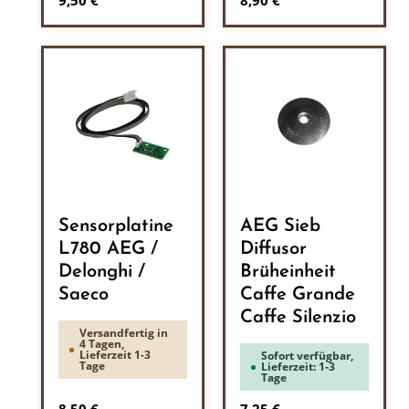
9,50 €
8,90 €
Sensorplatine
AEG Sieb
L780 AEG /
Diffusor
Delonghi /
Brüheinheit
Saeco
Caffe Grande
Caffe Silenzio
Versandfertig in
4 Tagen,
Lieferzeit 1-3
Sofort verfügbar,
Tage
Lieferzeit: 1-3
Tage
Regulärer Preis:
Regulärer Preis: