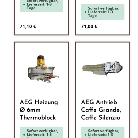
Sofort verfügbar,
Lieferzeit: 1-3
Tage
Sofort verfügbar,
Lieferzeit: 1-3
Tage
Regulärer Preis:
Regulärer Preis:
71,10 €
71,00 €
AEG Heizung
AEG Antrieb
Ø 6mm
Caffe Grande,
Thermoblock
Caffe Silenzio
Sofort verfügbar,
Sofort verfügbar,
Lieferzeit: 1-3
Lieferzeit: 1-3