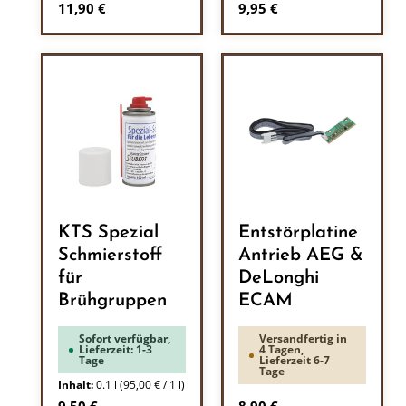
Regulärer Preis:
Regulärer Preis:
11,90 €
9,95 €
KTS Spezial
Entstörplatine
Schmierstoff
Antrieb AEG &
für
DeLonghi
Brühgruppen
ECAM
Sofort verfügbar,
Versandfertig in
Lieferzeit: 1-3
4 Tagen,
Tage
Lieferzeit 6-7
Tage
Inhalt:
0.1 l
(95,00 € / 1 l)
Regulärer Preis:
Regulärer Preis: