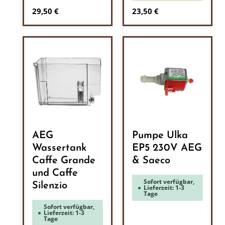
Regulärer Preis:
Regulärer Preis:
29,50 €
23,50 €
AEG
Pumpe Ulka
Wassertank
EP5 230V AEG
Caffe Grande
& Saeco
und Caffe
Sofort verfügbar,
Silenzio
Lieferzeit: 1-3
Tage
Sofort verfügbar,
Lieferzeit: 1-3
Tage