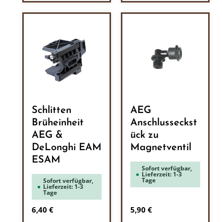
Schlitten
AEG
Brüheinheit
Anschlusseckst
AEG &
ück zu
DeLonghi EAM
Magnetventil
ESAM
Sofort verfügbar,
Lieferzeit: 1-3
Tage
Sofort verfügbar,
Lieferzeit: 1-3
Tage
Regulärer Preis:
Regulärer Preis:
6,40 €
5,90 €