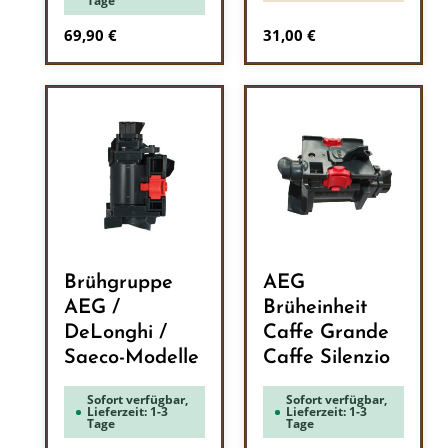
Tage
Regulärer Preis:
Regulärer Preis:
69,90 €
31,00 €
Brühgruppe
AEG
AEG /
Brüheinheit
DeLonghi /
Caffe Grande
Saeco-Modelle
Caffe Silenzio
Sofort verfügbar,
Sofort verfügbar,
Lieferzeit: 1-3
Lieferzeit: 1-3
Tage
Tage