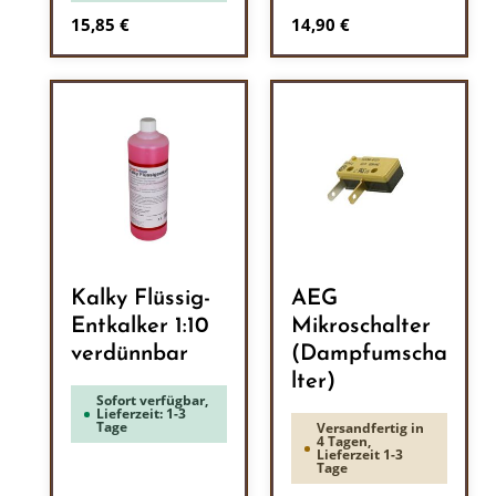
Regulärer Preis:
Regulärer Preis:
15,85 €
14,90 €
Kalky Flüssig-
AEG
Entkalker 1:10
Mikroschalter
verdünnbar
(Dampfumscha
lter)
Sofort verfügbar,
Lieferzeit: 1-3
Tage
Versandfertig in
4 Tagen,
Lieferzeit 1-3
Tage