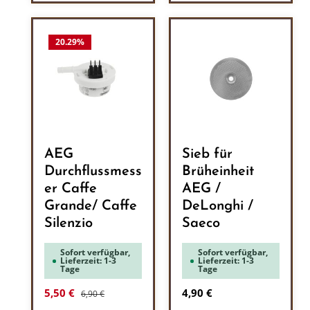
20.29
%
AEG
Sieb für
Durchflussmess
Brüheinheit
er Caffe
AEG /
Grande/ Caffe
DeLonghi /
Silenzio
Saeco
Sofort verfügbar,
Sofort verfügbar,
Lieferzeit: 1-3
Lieferzeit: 1-3
Tage
Tage
Regulärer Preis:
Verkaufspreis:
Regulärer Preis:
5,50 €
4,90 €
6,90 €