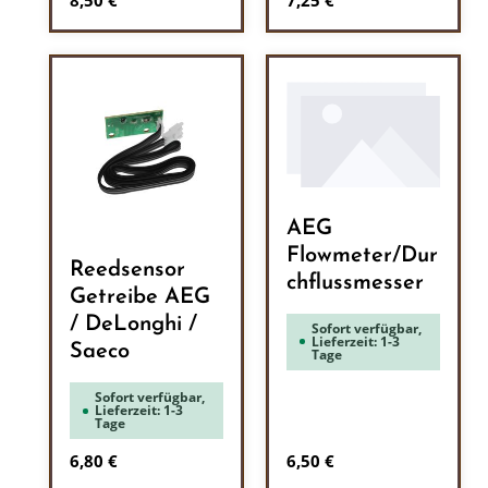
8,50 €
7,25 €
AEG
Flowmeter/Dur
Reedsensor
chflussmesser
Getreibe AEG
/ DeLonghi /
Sofort verfügbar,
Lieferzeit: 1-3
Saeco
Tage
Sofort verfügbar,
Lieferzeit: 1-3
Tage
Regulärer Preis:
Regulärer Preis:
6,80 €
6,50 €