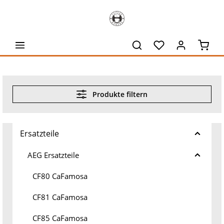
alt springen
Waren
Produkte filtern
Ersatzteile
AEG Ersatzteile
CF80 CaFamosa
CF81 CaFamosa
CF85 CaFamosa