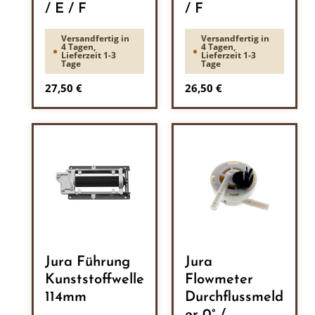
/ E / F
/ F
Versandfertig in
Versandfertig in
4 Tagen,
4 Tagen,
Lieferzeit 1-3
Lieferzeit 1-3
Tage
Tage
Regulärer Preis:
Regulärer Preis:
27,50 €
26,50 €
Jura Führung
Jura
Kunststoffwelle
Flowmeter
114mm
Durchflussmeld