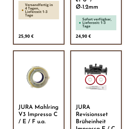
er 0° /
Versandfertig in
Ø-1.2mm
4 Tagen,
Lieferzeit 1-3
Tage
Sofort verfügbar,
Lieferzeit: 1-3
Tage
Regulärer Preis:
Regulärer Preis:
25,90 €
24,90 €
JURA Mahlring
JURA
V3 Impressa C
Revisionsset
/ E / F u.a.
Brüheinheit