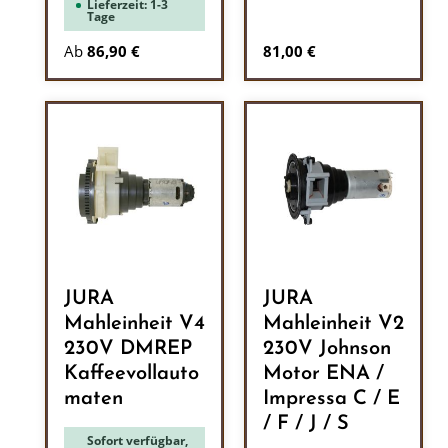
Lieferzeit: 1-3
Tage
Regulärer Preis:
Ab
86,90 €
81,00 €
JURA
JURA
Mahleinheit V4
Mahleinheit V2
230V DMREP
230V Johnson
Kaffeevollauto
Motor ENA /
maten
Impressa C / E
/ F / J / S
Sofort verfügbar,