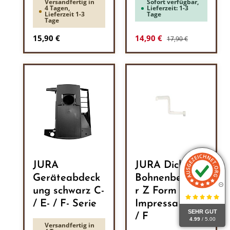
Versandfertig in
Sofort verfügbar,
4 Tagen,
Lieferzeit: 1-3
Lieferzeit 1-3
Tage
Tage
Regulärer Preis:
Regulärer Preis:
Verkaufspreis:
15,90 €
14,90 €
17,90 €
JURA
JURA Dichtung
Geräteabdeck
Bohnenbehälte
ung schwarz C-
r Z Form
/ E- / F- Serie
Impressa C / E
SEHR GUT
/ F
4.99
/ 5.00
Versandfertig in