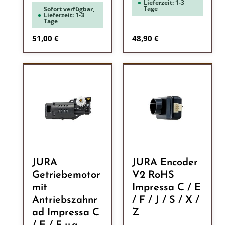
Lieferzeit: 1-3
Tage
Sofort verfügbar,
Lieferzeit: 1-3
Tage
Regulärer Preis:
Regulärer Preis:
51,00 €
48,90 €
JURA
JURA Encoder
Getriebemotor
V2 RoHS
mit
Impressa C / E
Antriebszahnr
/ F / J / S / X /
ad Impressa C
Z