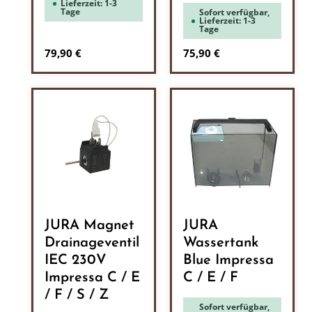
Lieferzeit: 1-3
Tage
Sofort verfügbar,
Lieferzeit: 1-3
Tage
Regulärer Preis:
Regulärer Preis:
79,90 €
75,90 €
JURA Magnet
JURA
Drainageventil
Wassertank
IEC 230V
Blue Impressa
Impressa C / E
C / E / F
/ F / S / Z
Sofort verfügbar,