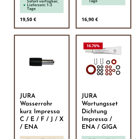
Tage
Sofort verfügbar,
Lieferzeit: 1-3
Tage
Regulärer Preis:
Regulärer Preis:
19,50 €
16,90 €
16.76
%
JURA
JURA
Wasserrohr
Wartungsset
kurz Impressa
Dichtung
C / E / F / J / X
Impressa /
/ ENA
ENA / GIGA