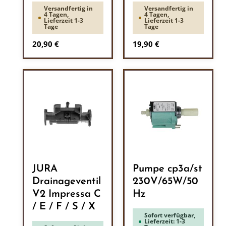
Versandfertig in
Versandfertig in
4 Tagen,
4 Tagen,
Lieferzeit 1-3
Lieferzeit 1-3
Tage
Tage
Regulärer Preis:
Regulärer Preis:
20,90 €
19,90 €
JURA
Pumpe cp3a/st
Drainageventil
230V/65W/50
V2 Impressa C
Hz
/ E / F / S / X
Sofort verfügbar,
Lieferzeit: 1-3