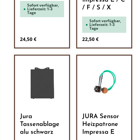
Impressa E / C
Sofort verfügbar,
/ F / S / X
Lieferzeit: 1-3
Tage
Sofort verfügbar,
Lieferzeit: 1-3
Tage
Regulärer Preis:
Regulärer Preis:
24,50 €
22,50 €
Jura
JURA Sensor
Tassenablage
Heizpatrone
alu schwarz
Impressa E