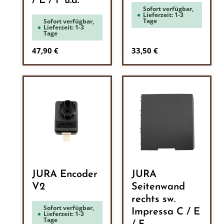
/ E / F u.a.
Sofort verfügbar,
Lieferzeit: 1-3
Tage
Sofort verfügbar,
Lieferzeit: 1-3
Tage
Regulärer Preis:
Regulärer Preis:
47,90 €
33,50 €
JURA Encoder
JURA
V2
Seitenwand
rechts sw.
Sofort verfügbar,
Impressa C / E
Lieferzeit: 1-3
Tage