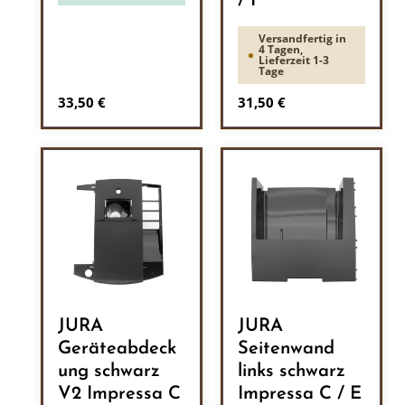
/ F
Versandfertig in
4 Tagen,
Lieferzeit 1-3
Tage
Regulärer Preis:
Regulärer Preis:
33,50 €
31,50 €
JURA
JURA
Geräteabdeck
Seitenwand
ung schwarz
links schwarz
V2 Impressa C
Impressa C / E