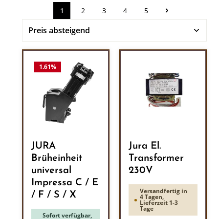
1
2
3
4
5
Seite
Seite
Seite
Seite
Seite
1.61
%
JURA
Jura El.
Brüheinheit
Transformer
universal
230V
Impressa C / E
Versandfertig in
/ F / S / X
4 Tagen,
Lieferzeit 1-3
Tage
Sofort verfügbar,