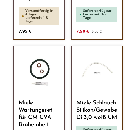
Versandfertig in
Sofort verfügbar,
4 Tagen,
Lieferzeit: 1-3
Lieferzeit 1-3
Tage
Tage
Regulärer Preis:
Regulärer Preis:
Verkaufspreis:
7,95 €
7,90 €
9,95 €
Miele
Miele Schlauch
Wartungsset
Silikon/Gewebe
für CM CVA
Di 3,0 weiß CM
Brüheinheit
Sofort verfügbar,