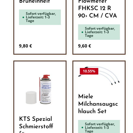
Brüheinheit
Flowmeter
FHKSC 12 R
Sofort verfügbar,
90› CM / CVA
Lieferzeit: 1-3
Tage
Sofort verfügbar,
Lieferzeit: 1-3
Tage
Regulärer Preis:
Regulärer Preis:
9,80 €
9,60 €
10.55
%
Miele
Milchansaugsc
hlauch Set
KTS Spezial
Sofort verfügbar,
Schmierstoff
Lieferzeit: 1-3
Tage