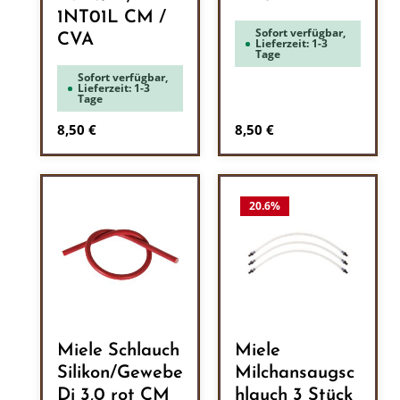
1NT01L CM /
Sofort verfügbar,
CVA
Lieferzeit: 1-3
Tage
Sofort verfügbar,
Lieferzeit: 1-3
Tage
Regulärer Preis:
Regulärer Preis:
8,50 €
8,50 €
20.6
%
Miele Schlauch
Miele
Silikon/Gewebe
Milchansaugsc
Di 3,0 rot CM
hlauch 3 Stück