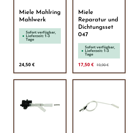
Miele Mahlring
Miele
Mahlwerk
Reparatur und
Dichtungsset
Sofort verfügbar,
047
Lieferzeit: 1-3
Tage
Sofort verfügbar,
Lieferzeit: 1-3
Tage
Regulärer Preis:
Regulärer Preis:
Verkaufspreis:
24,50 €
17,50 €
19,90 €