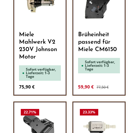
Miele
Brüheinheit
Mahlwerk V2
passend für
230V Johnson
Miele CM6150
Motor
Sofort verfügbar,
Lieferzeit: 1-3
Tage
Sofort verfügbar,
Lieferzeit: 1-3
Tage
Regulärer Preis:
Regulärer Preis:
Verkaufspreis:
75,90 €
59,90 €
77,50 €
22.71
%
23.33
%