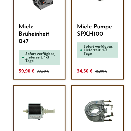
Miele
Miele Pumpe
Brüheinheit
SPX.H100
047
Sofort verfügbar,
Lieferzeit: 1-3
Tage
Sofort verfügbar,
Lieferzeit: 1-3
Tage
Regulärer Preis:
Regulärer Preis:
Verkaufspreis:
Verkaufspreis:
59,90 €
34,50 €
77,50 €
45,00 €