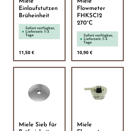
Miele
Miele
Einlaufstutzen
Flowmeter
Brüheinheit
FHKSC12
270°C
Sofort verfügbar,
Lieferzeit: 1-3
Tage
Sofort verfügbar,
Lieferzeit: 1-3
Tage
Regulärer Preis:
Regulärer Preis:
11,50 €
10,90 €
Miele Sieb für
Miele