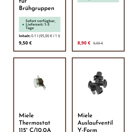
für
Brühgruppen
Sofort verfügbar,
Lieferzeit: 1-3
Tage
Inhalt:
0.1 l
(95,00 € / 1 l)
Regulärer Preis:
Regulärer Preis:
Verkaufspreis:
9,50 €
8,90 €
9,95 €
Miele
Miele
Thermostat
Auslaufventil
115° C/10,0A
Y-Form