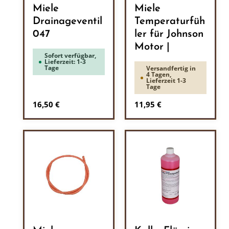
Miele
Miele
Drainageventil
Temperaturfüh
047
ler für Johnson
Motor |
Sofort verfügbar,
Lieferzeit: 1-3
Tage
Versandfertig in
4 Tagen,
Lieferzeit 1-3
Tage
Regulärer Preis:
Regulärer Preis:
16,50 €
11,95 €