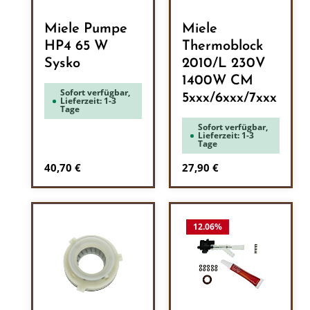
Miele Pumpe
Miele
HP4 65 W
Thermoblock
Sysko
2010/L 230V
1400W CM
Sofort verfügbar,
5xxx/6xxx/7xxx
Lieferzeit: 1-3
Tage
Sofort verfügbar,
Lieferzeit: 1-3
Tage
Regulärer Preis:
Regulärer Preis:
40,70 €
27,90 €
12.06
%