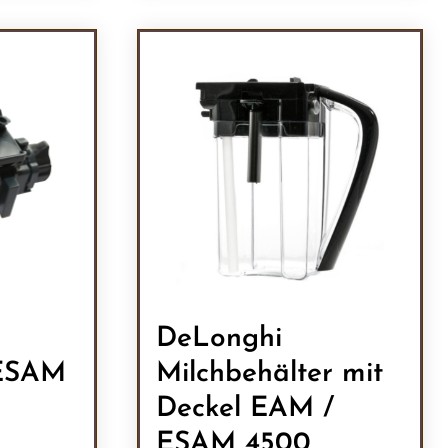
ein oder benutze die Schaltflächen um 
l: Gib den gewünschten Wert ein oder b
DeLonghi
 ESAM
Milchbehälter mit
Deckel EAM /
ESAM 4500