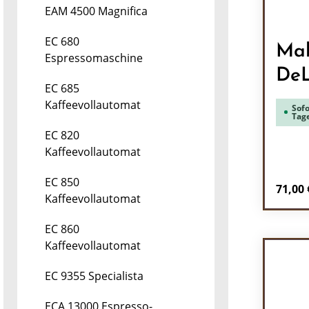
EAM 4500 Magnifica
EC 680
Mah
Espressomaschine
DeL
EC 685
Kaffeevollautomat
Sofo
Tag
EC 820
Kaffeevollautomat
EC 850
Regulä
71,00 
Kaffeevollautomat
Pr
EC 860
Kaffeevollautomat
EC 9355 Specialista
ECA 13000 Espresso-