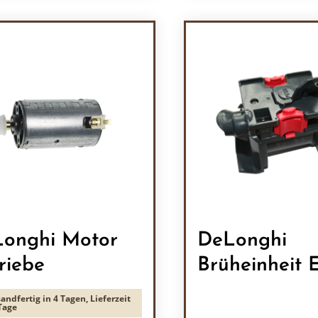
odukt Anzahl: Gib den gewünschten Wert 
Produkt Anzah
onghi Motor
DeLonghi
riebe
Brüheinheit
andfertig in 4 Tagen, Lieferzeit
Tage