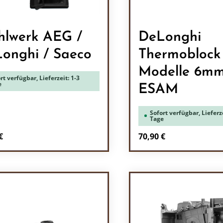
lwerk AEG /
DeLonghi
onghi / Saeco
Thermoblock
Modelle 6m
rt verfügbar, Lieferzeit: 1-3
e
ESAM
Sofort verfügbar, Lieferze
Tage
rer Preis:
Regulärer Preis:
€
70,90 €
odukt Anzahl: Gib den gewünschten Wert 
Produkt Anzah