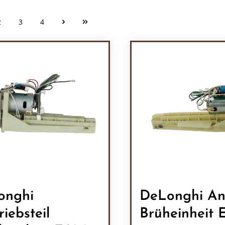
2
3
4
Seite
Seite
Seite
onghi
DeLonghi An
riebsteil
Brüheinheit