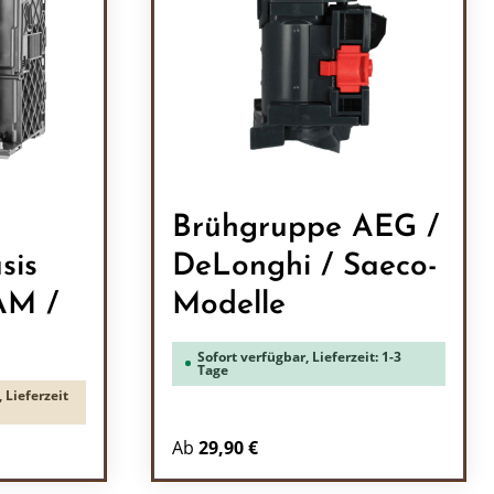
Brühgruppe AEG /
sis
DeLonghi / Saeco-
AM /
Modelle
Sofort verfügbar, Lieferzeit: 1-3
Tage
 Lieferzeit
Ab
29,90 €