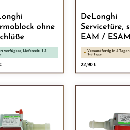
onghi
DeLonghi
rmoblock ohne
Servicetüre, s
chlüße
EAM / ESA
rt verfügbar, Lieferzeit: 1-3
Versandfertig in 4 Tagen,
e
1-3 Tage
rer Preis:
Regulärer Preis:
€
22,90 €
odukt Anzahl: Gib den gewünschten Wert 
Produkt Anzah