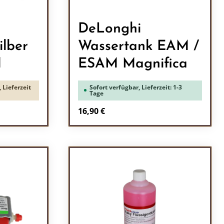
DeLonghi
ilber
Wassertank EAM /
M
ESAM Magnifica
 Lieferzeit
Sofort verfügbar, Lieferzeit: 1-3
Tage
Regulärer Preis:
16,90 €
ein oder benutze die Schaltflächen um 
l: Gib den gewünschten Wert ein oder b
Produkt Anzahl: Gib den