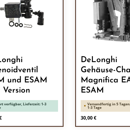
onghi
DeLonghi
enoidventil
Gehäuse-Cha
M und ESAM
Magnifica E
e Version
ESAM
rt verfügbar, Lieferzeit: 1-3
Versandfertig in 5 Tagen,
e
1-3 Tage
rer Preis:
Regulärer Preis:
€
30,00 €