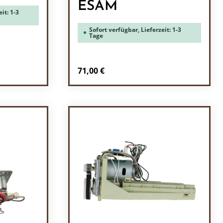
ESAM
it: 1-3
Sofort verfügbar, Lieferzeit: 1-3
Tage
Regulärer Preis:
71,00 €
ein oder benutze die Schaltflächen um 
l: Gib den gewünschten Wert ein oder b
Produkt Anzahl: Gib den