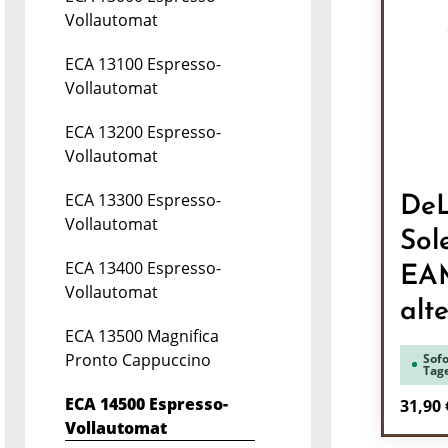
Vollautomat
ECA 13100 Espresso-
Vollautomat
ECA 13200 Espresso-
Vollautomat
ECA 13300 Espresso-
DeL
Vollautomat
Sol
ECA 13400 Espresso-
EA
Vollautomat
alt
ECA 13500 Magnifica
Pronto Cappuccino
Sofo
Tag
ECA 14500 Espresso-
Regulä
31,90 
Vollautomat