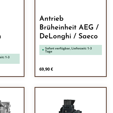
Antrieb
Brüheinheit AEG /
m
DeLonghi / Saeco
Sofort verfügbar, Lieferzeit: 1-3
Tage
it: 1-3
Regulärer Preis:
69,90 €
ein oder benutze die Schaltflächen um 
l: Gib den gewünschten Wert ein oder b
Produkt Anzahl: Gib den