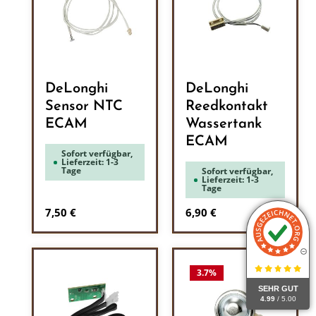
DeLonghi
DeLonghi
Sensor NTC
Reedkontakt
ECAM
Wassertank
ECAM
Sofort verfügbar,
Lieferzeit: 1-3
Tage
Sofort verfügbar,
Lieferzeit: 1-3
Tage
Regulärer Preis:
Regulärer Preis:
7,50 €
6,90 €
3.7
%
SEHR GUT
4.99
/ 5.00