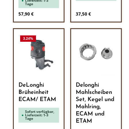
Lieferzeit: 1-3
Tage
Regulärer Preis:
Regulärer Preis:
57,90 €
37,50 €
3.24
%
DeLonghi
Delonghi
Brüheinheit
Mahlscheiben
ECAM/ ETAM
Set, Kegel und
Mahlring,
Sofort verfügbar,
ECAM und
Lieferzeit: 1-3
Tage
ETAM