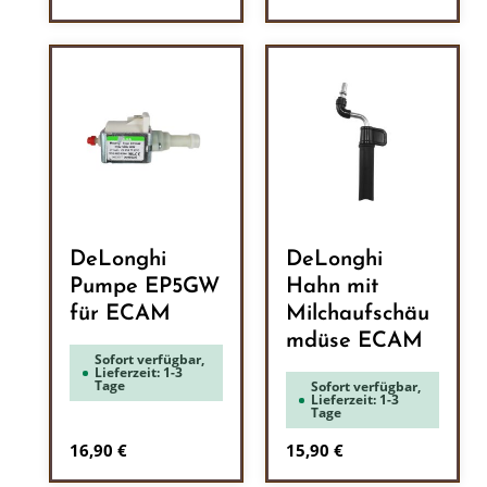
DeLonghi
DeLonghi
Pumpe EP5GW
Hahn mit
für ECAM
Milchaufschäu
mdüse ECAM
Sofort verfügbar,
Lieferzeit: 1-3
Tage
Sofort verfügbar,
Lieferzeit: 1-3
Tage
Regulärer Preis:
Regulärer Preis:
16,90 €
15,90 €