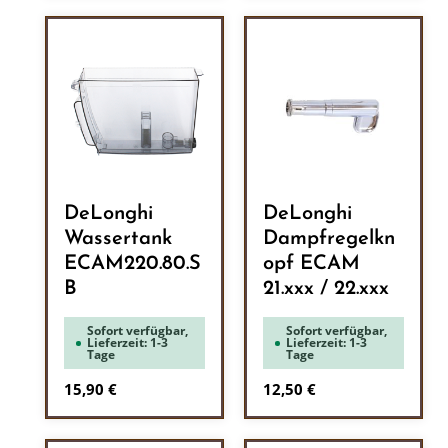
DeLonghi
DeLonghi
Wassertank
Dampfregelkn
ECAM220.80.S
opf ECAM
B
21.xxx / 22.xxx
Sofort verfügbar,
Sofort verfügbar,
Lieferzeit: 1-3
Lieferzeit: 1-3
Tage
Tage
Regulärer Preis:
Regulärer Preis:
15,90 €
12,50 €