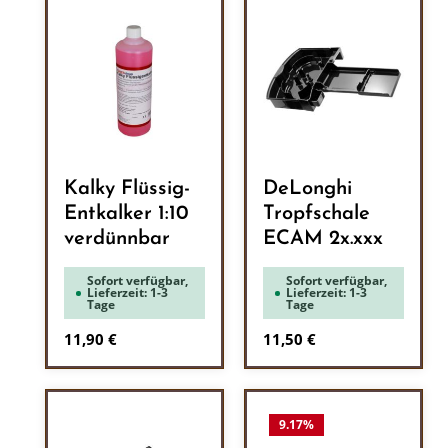
Kalky Flüssig-
DeLonghi
Entkalker 1:10
Tropfschale
verdünnbar
ECAM 2x.xxx
Sofort verfügbar,
Sofort verfügbar,
Lieferzeit: 1-3
Lieferzeit: 1-3
Tage
Tage
Regulärer Preis:
Regulärer Preis:
11,90 €
11,50 €
9.17
%