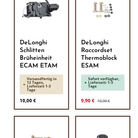
DeLonghi
DeLonghi
Schlitten
Raccordset
Brüheinheit
Thermoblock
ECAM ETAM
ESAM
Versandfertig in
Sofort verfügbar,
12 Tagen,
Lieferzeit: 1-3
Lieferzeit 1-3
Tage
Tage
Regulärer Preis:
Regulärer Preis:
Verkaufspreis:
10,00 €
9,90 €
10,90 €