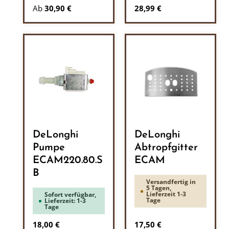
Regulärer Preis:
Ab
30,90 €
28,99 €
DeLonghi
DeLonghi
Pumpe
Abtropfgitter
ECAM220.80.S
ECAM
B
Versandfertig in
5 Tagen,
Lieferzeit 1-3
Sofort verfügbar,
Tage
Lieferzeit: 1-3
Tage
Regulärer Preis:
Regulärer Preis:
18,00 €
17,50 €