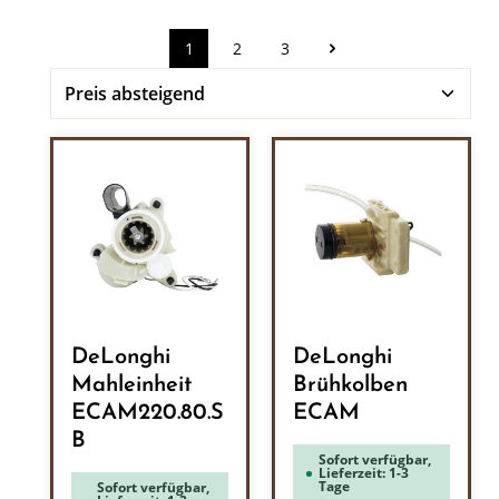
1
2
3
Seite
Seite
Seite
DeLonghi
DeLonghi
Mahleinheit
Brühkolben
ECAM220.80.S
ECAM
B
Sofort verfügbar,
Lieferzeit: 1-3
Tage
Sofort verfügbar,