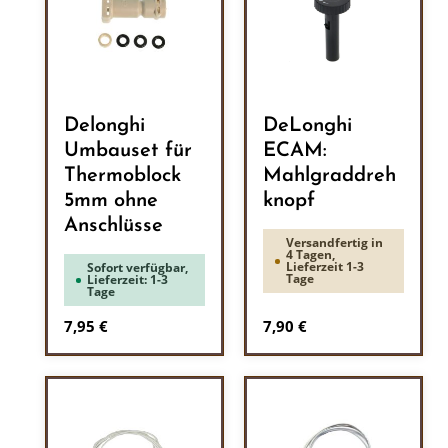
Delonghi
DeLonghi
Umbauset für
ECAM:
Thermoblock
Mahlgraddreh
5mm ohne
knopf
Anschlüsse
Versandfertig in
4 Tagen,
Lieferzeit 1-3
Sofort verfügbar,
Tage
Lieferzeit: 1-3
Tage
Regulärer Preis:
Regulärer Preis:
7,95 €
7,90 €