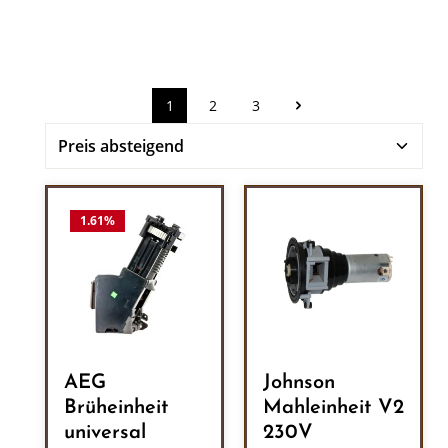
1
2
3
Seite
Seite
Seite
1.61
%
AEG
Johnson
Brüheinheit
Mahleinheit V2
universal
230V