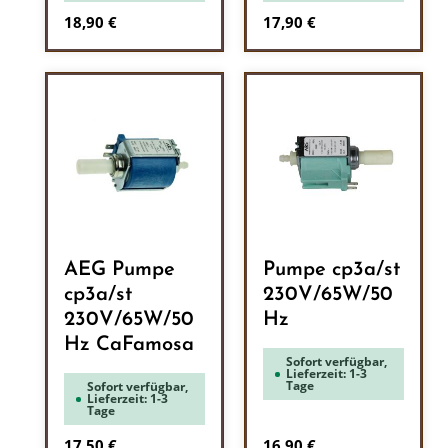
Regulärer Preis:
Regulärer Preis:
18,90 €
17,90 €
AEG Pumpe
Pumpe cp3a/st
cp3a/st
230V/65W/50
230V/65W/50
Hz
Hz CaFamosa
Sofort verfügbar,
Lieferzeit: 1-3
Tage
Sofort verfügbar,
Lieferzeit: 1-3
Tage
Regulärer Preis:
Regulärer Preis:
17,50 €
16,90 €