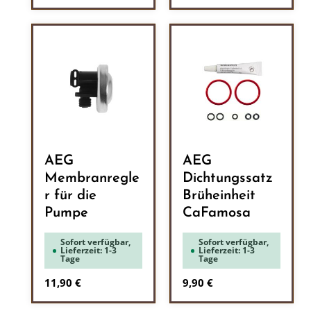
AEG
AEG
Membranregle
Dichtungssatz
r für die
Brüheinheit
Pumpe
CaFamosa
Sofort verfügbar,
Sofort verfügbar,
Lieferzeit: 1-3
Lieferzeit: 1-3
Tage
Tage
Regulärer Preis:
Regulärer Preis:
11,90 €
9,90 €