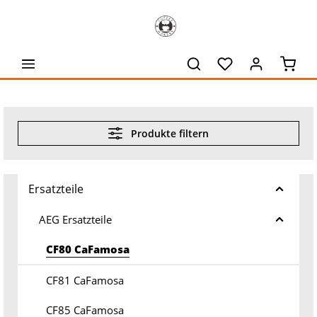
alt springen
Waren
Produkte filtern
Ersatzteile
AEG Ersatzteile
CF80 CaFamosa
CF81 CaFamosa
CF85 CaFamosa