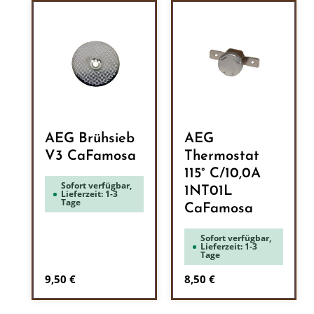
AEG Brühsieb
AEG
V3 CaFamosa
Thermostat
115° C/10,0A
Sofort verfügbar,
1NT01L
Lieferzeit: 1-3
Tage
CaFamosa
Sofort verfügbar,
Lieferzeit: 1-3
Tage
Regulärer Preis:
Regulärer Preis:
9,50 €
8,50 €