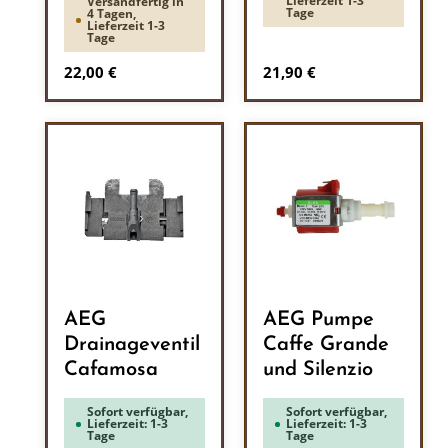
Lieferzeit 1-3
Versandfertig in
Tage
4 Tagen,
Lieferzeit 1-3
Tage
Regulärer Preis:
Regulärer Preis:
22,00 €
21,90 €
AEG
AEG Pumpe
Drainageventil
Caffe Grande
Cafamosa
und Silenzio
Sofort verfügbar,
Sofort verfügbar,
Lieferzeit: 1-3
Lieferzeit: 1-3
Tage
Tage