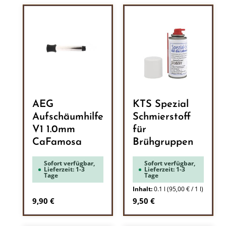
AEG
KTS Spezial
Aufschäumhilfe
Schmierstoff
V1 1.0mm
für
CaFamosa
Brühgruppen
Sofort verfügbar,
Sofort verfügbar,
Lieferzeit: 1-3
Lieferzeit: 1-3
Tage
Tage
Inhalt:
0.1 l
(95,00 € / 1 l)
Regulärer Preis:
Regulärer Preis:
9,90 €
9,50 €