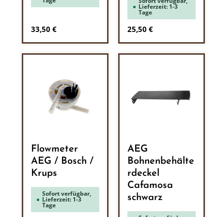
Tage
Sofort verfügbar,
Lieferzeit: 1-3
Tage
Regulärer Preis:
Regulärer Preis:
33,50 €
25,50 €
Flowmeter
AEG
AEG / Bosch /
Bohnenbehälte
Krups
rdeckel
Cafamosa
Sofort verfügbar,
schwarz
Lieferzeit: 1-3
Tage