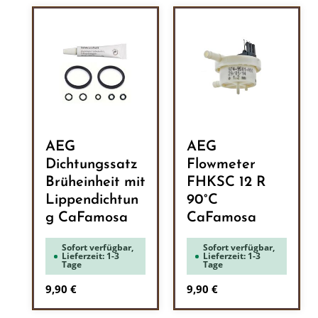
AEG
AEG
Dichtungssatz
Flowmeter
Brüheinheit mit
FHKSC 12 R
Lippendichtun
90°C
g CaFamosa
CaFamosa
Sofort verfügbar,
Sofort verfügbar,
Lieferzeit: 1-3
Lieferzeit: 1-3
Tage
Tage
Regulärer Preis:
Regulärer Preis:
9,90 €
9,90 €