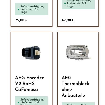
Sofort verfügbar,
Lieferzeit: 1-3
Tage
Sofort verfügbar,
Lieferzeit: 1-3
Tage
Regulärer Preis:
Regulärer Preis:
75,00 €
47,90 €
AEG Encoder
AEG
V2 RoHS
Thermoblock
CaFamosa
ohne
Anbauteile
Sofort verfügbar,
Lieferzeit: 1-3