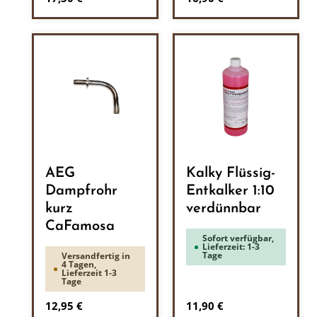
AEG
Kalky Flüssig-
Dampfrohr
Entkalker 1:10
kurz
verdünnbar
CaFamosa
Sofort verfügbar,
Lieferzeit: 1-3
Tage
Versandfertig in
4 Tagen,
Lieferzeit 1-3
Tage
Regulärer Preis:
Regulärer Preis:
12,95 €
11,90 €