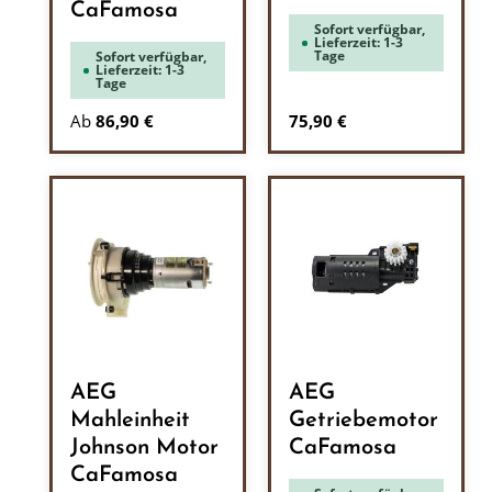
CaFamosa
Sofort verfügbar,
Lieferzeit: 1-3
Tage
Sofort verfügbar,
Lieferzeit: 1-3
Tage
Regulärer Preis:
Ab
86,90 €
75,90 €
AEG
AEG
Mahleinheit
Getriebemotor
Johnson Motor
CaFamosa
CaFamosa