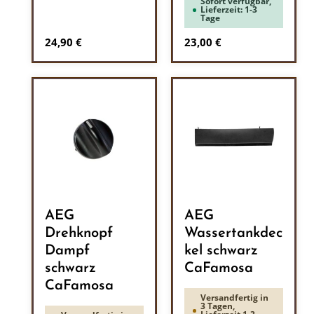
Sofort verfügbar,
Lieferzeit: 1-3
Tage
Regulärer Preis:
Regulärer Preis:
24,90 €
23,00 €
AEG
AEG
Drehknopf
Wassertankdec
Dampf
kel schwarz
schwarz
CaFamosa
CaFamosa
Versandfertig in
3 Tagen,