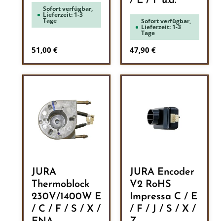
/ E / F u.a.
Sofort verfügbar,
Lieferzeit: 1-3
Tage
Sofort verfügbar,
Lieferzeit: 1-3
Tage
Regulärer Preis:
Regulärer Preis:
51,00 €
47,90 €
JURA
JURA Encoder
Thermoblock
V2 RoHS
230V/1400W E
Impressa C / E
/ C / F / S / X /
/ F / J / S / X /