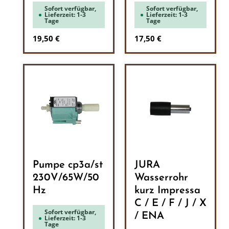
Sofort verfügbar,
Sofort verfügbar,
Lieferzeit: 1-3
Lieferzeit: 1-3
Tage
Tage
Regulärer Preis:
Regulärer Preis:
19,50 €
17,50 €
Pumpe cp3a/st
JURA
230V/65W/50
Wasserrohr
Hz
kurz Impressa
C / E / F / J / X
Sofort verfügbar,
/ ENA
Lieferzeit: 1-3
Tage