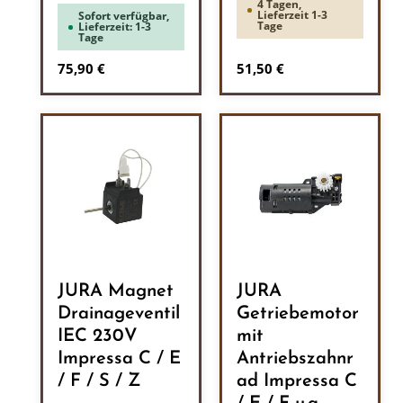
4 Tagen,
Lieferzeit 1-3
Sofort verfügbar,
Tage
Lieferzeit: 1-3
Tage
Regulärer Preis:
Regulärer Preis:
75,90 €
51,50 €
JURA Magnet
JURA
Drainageventil
Getriebemotor
IEC 230V
mit
Impressa C / E
Antriebszahnr
/ F / S / Z
ad Impressa C