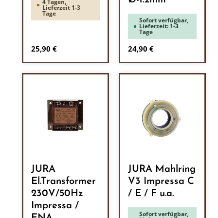
Ø-1.2mm
4 Tagen,
Lieferzeit 1-3
Tage
Sofort verfügbar,
Lieferzeit: 1-3
Tage
Regulärer Preis:
Regulärer Preis:
25,90 €
24,90 €
JURA
JURA Mahlring
El.Transformer
V3 Impressa C
230V/50Hz
/ E / F u.a.
Impressa /
Sofort verfügbar,