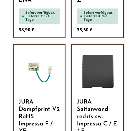
ENA
Z
Sofort verfügbar,
Sofort verfügbar,
Lieferzeit: 1-3
Lieferzeit: 1-3
Tage
Tage
Regulärer Preis:
Regulärer Preis:
38,90 €
33,50 €
JURA
JURA
Dampfprint V2
Seitenwand
RoHS
rechts sw.
Impressa F /
Impressa C / E