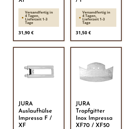
XF
/ F
Versandfertig in
Versandfertig in
4 Tagen,
4 Tagen,
Lieferzeit 1-3
Lieferzeit 1-3
Tage
Tage
Regulärer Preis:
Regulärer Preis:
31,90 €
31,50 €
JURA
JURA
Auslaufhülse
Tropfgitter
Impressa F /
Inox Impressa
XF
XF70 / XF50