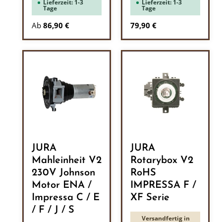
Lieferzeit: 1-3
Lieferzeit: 1-3
Tage
Tage
Regulärer Preis:
Ab
86,90 €
79,90 €
JURA
JURA
Mahleinheit V2
Rotarybox V2
230V Johnson
RoHS
Motor ENA /
IMPRESSA F /
Impressa C / E
XF Serie
/ F / J / S
Versandfertig in