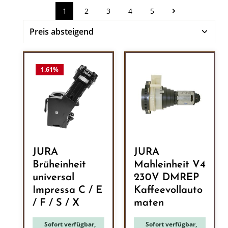
1
2
3
4
5
Seite
Seite
Seite
Seite
Seite
1.61
%
JURA
JURA
Brüheinheit
Mahleinheit V4
universal
230V DMREP
Impressa C / E
Kaffeevollauto
/ F / S / X
maten
Sofort verfügbar,
Sofort verfügbar,