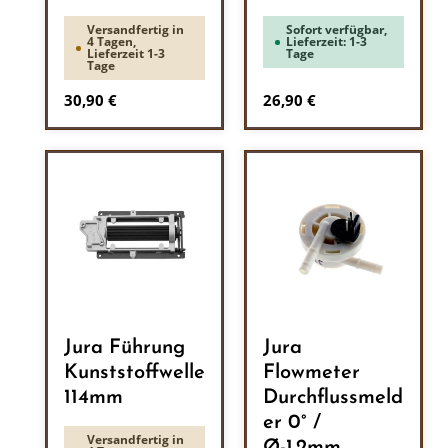
Versandfertig in
Sofort verfügbar,
4 Tagen,
Lieferzeit: 1-3
Lieferzeit 1-3
Tage
Tage
Regulärer Preis:
Regulärer Preis:
30,90 €
26,90 €
Jura Führung
Jura
Kunststoffwelle
Flowmeter
114mm
Durchflussmeld
er 0° /
Versandfertig in