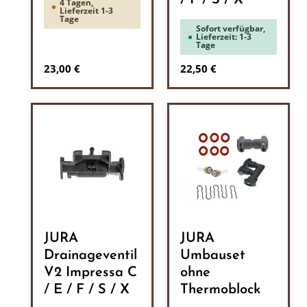
/ F / S / X
4 Tagen,
Lieferzeit 1-3
Tage
Sofort verfügbar,
Lieferzeit: 1-3
Tage
Regulärer Preis:
Regulärer Preis:
23,00 €
22,50 €
JURA
JURA
Drainageventil
Umbauset
V2 Impressa C
ohne
/ E / F / S / X
Thermoblock