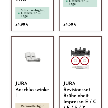
ENA
Lieferzeit: 1-3
Tage
Sofort verfügbar,
Lieferzeit: 1-3
Tage
Regulärer Preis:
Regulärer Preis:
24,90 €
24,50 €
JURA
JURA
Anschlusswinke
Revisionsset
l
Brüheinheit
Impressa E / C
Versandfertig in