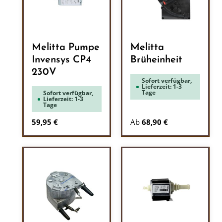
Melitta Pumpe
Melitta
Invensys CP4
Brüheinheit
230V
Sofort verfügbar,
Lieferzeit: 1-3
Tage
Sofort verfügbar,
Lieferzeit: 1-3
Tage
Regulärer Preis:
59,95 €
Ab
68,90 €