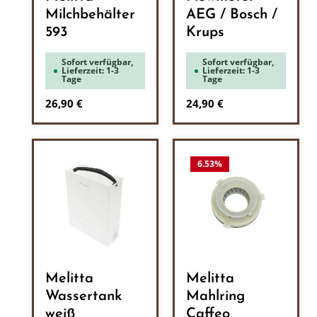
Milchbehälter
AEG / Bosch /
593
Krups
Sofort verfügbar,
Sofort verfügbar,
Lieferzeit: 1-3
Lieferzeit: 1-3
Tage
Tage
Regulärer Preis:
Regulärer Preis:
26,90 €
24,90 €
6.53
%
Melitta
Melitta
Wassertank
Mahlring
weiß
Caffeo