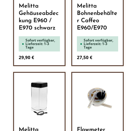
Melitta
Melitta
Gehäuseabdec
Bohnenbehälte
kung E960 /
r Caffeo
E970 schwarz
E960/E970
Sofort verfügbar,
Sofort verfügbar,
Lieferzeit: 1-3
Lieferzeit: 1-3
Tage
Tage
Regulärer Preis:
Regulärer Preis:
29,90 €
27,50 €
Melitta
Flowmeter