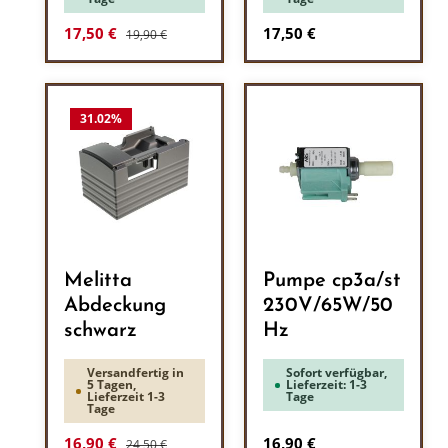
Regulärer Preis:
Verkaufspreis:
Regulärer Preis:
17,50 €
17,50 €
19,90 €
31.02
%
Melitta
Pumpe cp3a/st
Abdeckung
230V/65W/50
schwarz
Hz
Versandfertig in
Sofort verfügbar,
5 Tagen,
Lieferzeit: 1-3
Lieferzeit 1-3
Tage
Tage
Regulärer Preis:
Verkaufspreis:
Regulärer Preis:
16,90 €
16,90 €
24,50 €