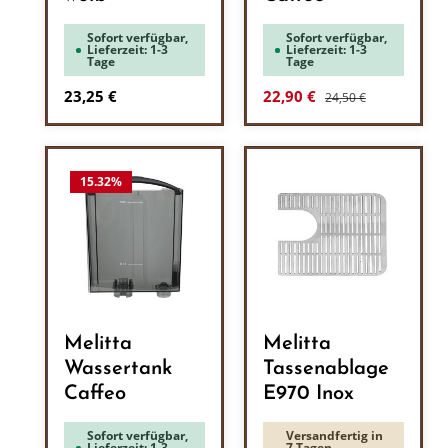
Sofort verfügbar,
Sofort verfügbar,
Lieferzeit: 1-3
Lieferzeit: 1-3
Tage
Tage
Regulärer Preis:
Regulärer Preis:
Verkaufspreis:
23,25 €
22,90 €
24,50 €
15.32
%
Melitta
Melitta
Wassertank
Tassenablage
Caffeo
E970 Inox
Sofort verfügbar,
Versandfertig in
Lieferzeit: 1-3
7 Tagen,