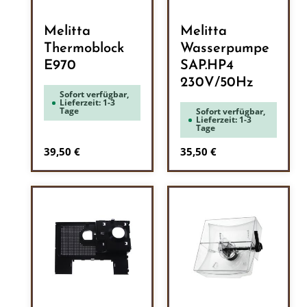
Melitta
Melitta
Thermoblock
Wasserpumpe
E970
SAP.HP4
230V/50Hz
Sofort verfügbar,
Lieferzeit: 1-3
Tage
Sofort verfügbar,
Lieferzeit: 1-3
Tage
Regulärer Preis:
Regulärer Preis:
39,50 €
35,50 €