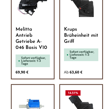
Melitta
Krups
Antrieb
Brüheinheit mit
Getriebe A-
Griff
046 Basis V10
Sofort verfügbar,
Lieferzeit: 1-3
Tage
Sofort verfügbar,
Lieferzeit: 1-3
Tage
Regulärer Preis:
69,90 €
Ab
63,60 €
14.51
%