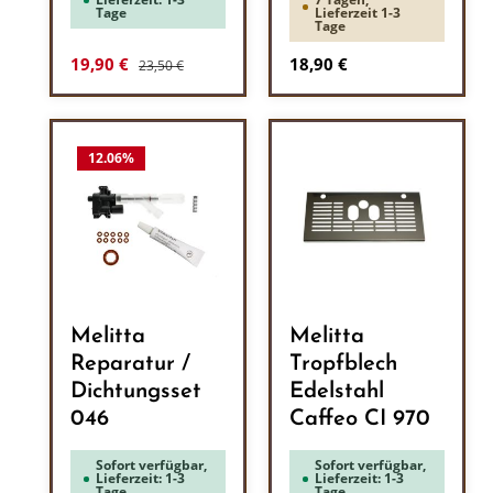
Tage
Lieferzeit 1-3
Tage
Regulärer Preis:
Verkaufspreis:
Regulärer Preis:
19,90 €
18,90 €
23,50 €
12.06
%
Melitta
Melitta
Reparatur /
Tropfblech
Dichtungsset
Edelstahl
046
Caffeo CI 970
Sofort verfügbar,
Sofort verfügbar,
Lieferzeit: 1-3
Lieferzeit: 1-3
Tage
Tage