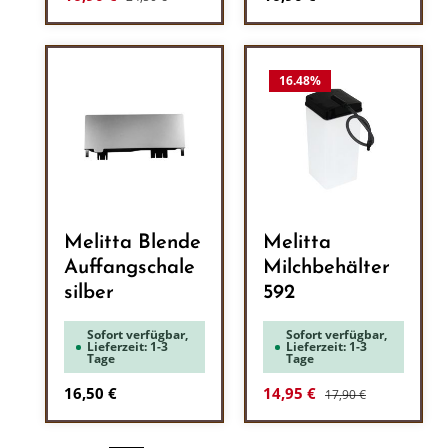
16.48
%
Melitta Blende
Melitta
Auffangschale
Milchbehälter
silber
592
Sofort verfügbar,
Sofort verfügbar,
Lieferzeit: 1-3
Lieferzeit: 1-3
Tage
Tage
Regulärer Preis:
Regulärer Preis:
Verkaufspreis:
16,50 €
14,95 €
17,90 €