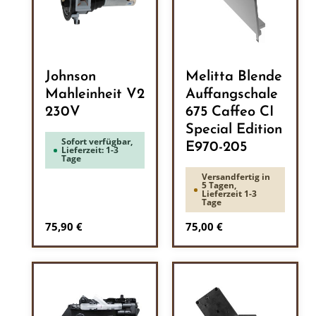
Johnson
Melitta Blende
Mahleinheit V2
Auffangschale
230V
675 Caffeo CI
Special Edition
Sofort verfügbar,
E970-205
Lieferzeit: 1-3
Tage
Versandfertig in
5 Tagen,
Lieferzeit 1-3
Tage
Regulärer Preis:
Regulärer Preis:
75,90 €
75,00 €