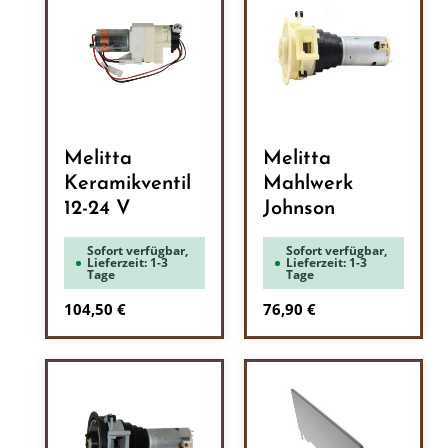
Melitta
Melitta
Keramikventil
Mahlwerk
12-24 V
Johnson
Sofort verfügbar,
Sofort verfügbar,
Lieferzeit: 1-3
Lieferzeit: 1-3
Tage
Tage
Regulärer Preis:
Regulärer Preis:
104,50 €
76,90 €