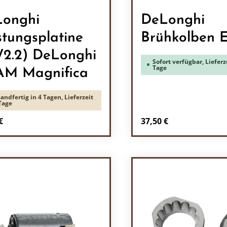
onghi
DeLonghi
stungsplatine
Brühkolben
2.2) DeLonghi
Sofort verfügbar, Lieferze
Tage
M Magnifica
andfertig in 4 Tagen, Lieferzeit
Tage
rer Preis:
Regulärer Preis:
€
37,50 €
odukt Anzahl: Gib den gewünschten Wert 
Produkt Anzah