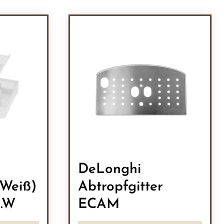
ein oder benutze die Schaltflächen um 
l: Gib den gewünschten Wert ein oder b
Produkt Anzahl: Gib den
DeLonghi
(Weiß)
Abtropfgitter
0.W
ECAM