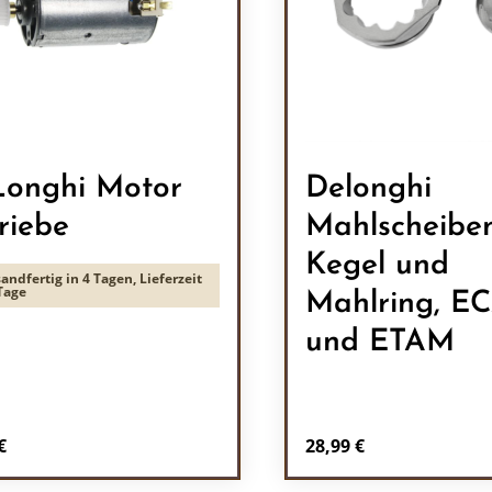
onghi Motor
Delonghi
riebe
Mahlscheiben
Kegel und
andfertig in 4 Tagen, Lieferzeit
Tage
Mahlring, E
und ETAM
rer Preis:
Regulärer Preis:
€
28,99 €