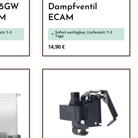
P5GW
Dampfventil
AM
ECAM
it: 1-3
Sofort verfügbar, Lieferzeit: 1-3
Tage
Regulärer Preis:
14,90 €
ein oder benutze die Schaltflächen um 
l: Gib den gewünschten Wert ein oder b
Produkt Anzahl: Gib den