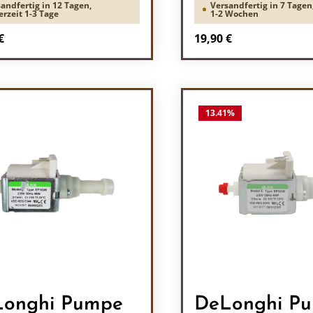
andfertig in 12 Tagen,
Versandfertig in 7 Tagen,
erzeit 1-3 Tage
1-2 Wochen
rer Preis:
Regulärer Preis:
€
19,90 €
odukt Anzahl: Gib den gewünschten Wert 
Produkt Anzah
13.41
%
onghi Pumpe
DeLonghi P