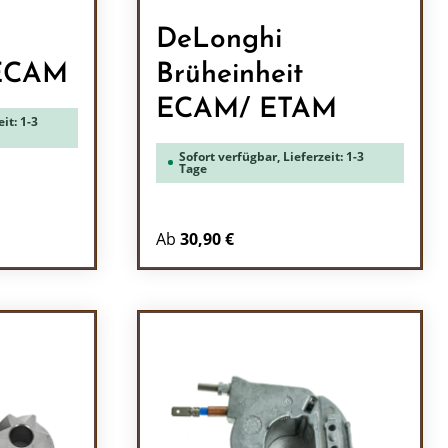
DeLonghi
 ECAM
Brüheinheit
ECAM/ ETAM
it: 1-3
Sofort verfügbar, Lieferzeit: 1-3
Tage
Ab
30,90 €
ein oder benutze die Schaltflächen um 
l: Gib den gewünschten Wert ein oder b