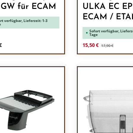
5GW für ECAM
ULKA EC E
ECAM / ET
rt verfügbar, Lieferzeit: 1-3
e
Sofort verfügbar, Lieferze
Tage
Regulärer Preis:
rer Preis:
Verkaufspreis:
€
15,50 €
17,90 €
odukt Anzahl: Gib den gewünschten Wert 
Produkt Anzah