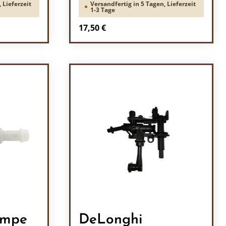
 Lieferzeit
Versandfertig in 5 Tagen, Lieferzeit
1-3 Tage
Regulärer Preis:
17,50 €
ein oder benutze die Schaltflächen um 
l: Gib den gewünschten Wert ein oder b
Produkt Anzahl: Gib den
umpe
DeLonghi