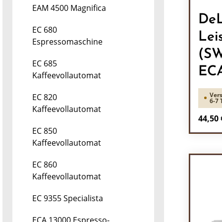
EAM 4500 Magnifica
DeL
EC 680
Lei
Espressomaschine
(SW
EC 685
ECA
Kaffeevollautomat
Vers
EC 820
6-7 
Kaffeevollautomat
Regulä
44,50 
EC 850
Pr
Kaffeevollautomat
EC 860
Kaffeevollautomat
EC 9355 Specialista
ECA 13000 Espresso-