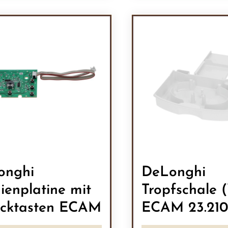
odukt Anzahl: Gib den gewünschten Wert 
Produkt Anzah
onghi
DeLonghi
ienplatine mit
Tropfschale 
cktasten ECAM
ECAM 23.21