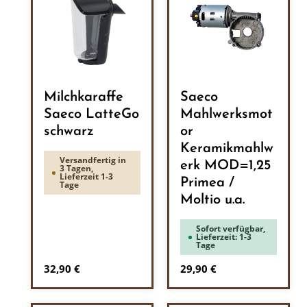
Milchkaraffe
Saeco
Saeco LatteGo
Mahlwerksmot
schwarz
or
Keramikmahlw
Versandfertig in
erk MOD=1,25
3 Tagen,
Lieferzeit 1-3
Primea /
Tage
Moltio u.a.
Sofort verfügbar,
Lieferzeit: 1-3
Tage
Regulärer Preis:
Regulärer Preis:
32,90 €
29,90 €