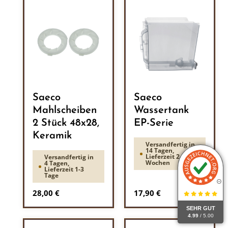
Saeco
Saeco
Mahlscheiben
Wassertank
2 Stück 48x28,
EP-Serie
Keramik
Versandfertig in
14 Tagen,
Lieferzeit 2-3
Versandfertig in
Wochen
4 Tagen,
Lieferzeit 1-3
Tage
Regulärer Preis:
Regulärer Preis:
28,00 €
17,90 €
SEHR GUT
4.99
/ 5.00