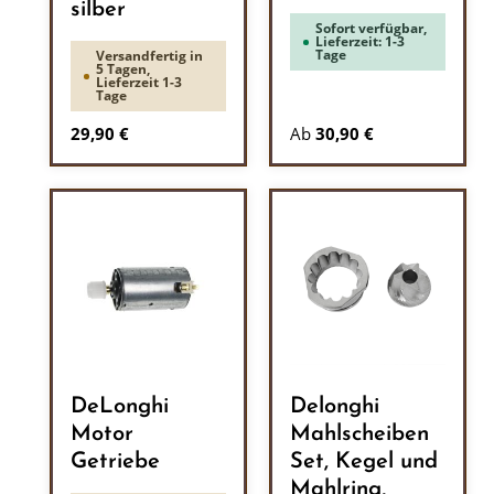
silber
Sofort verfügbar,
Lieferzeit: 1-3
Tage
Versandfertig in
5 Tagen,
Lieferzeit 1-3
Tage
Regulärer Preis:
29,90 €
Ab
30,90 €
DeLonghi
Delonghi
Motor
Mahlscheiben
Getriebe
Set, Kegel und
Mahlring,