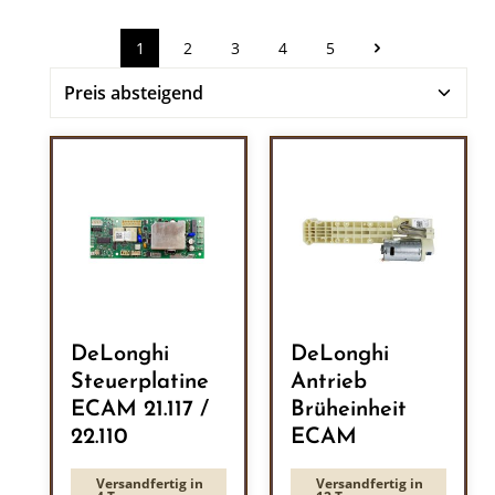
1
2
3
4
5
Seite
Seite
Seite
Seite
Seite
DeLonghi
DeLonghi
Steuerplatine
Antrieb
ECAM 21.117 /
Brüheinheit
22.110
ECAM
Versandfertig in
Versandfertig in