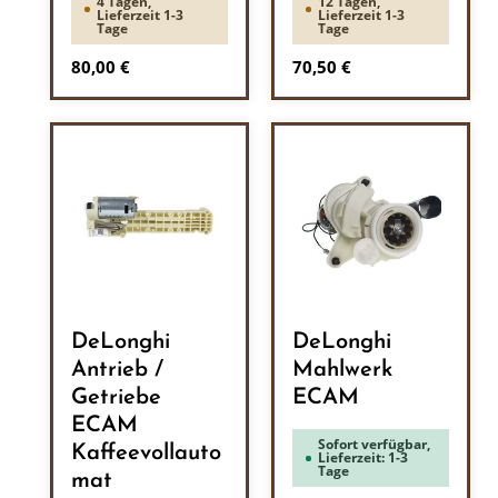
4 Tagen,
12 Tagen,
Lieferzeit 1-3
Lieferzeit 1-3
Tage
Tage
Regulärer Preis:
Regulärer Preis:
80,00 €
70,50 €
DeLonghi
DeLonghi
Antrieb /
Mahlwerk
Getriebe
ECAM
ECAM
Sofort verfügbar,
Kaffeevollauto
Lieferzeit: 1-3
Tage
mat