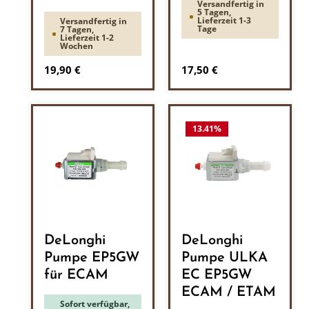
Versandfertig in
5 Tagen,
Lieferzeit 1-3
Versandfertig in
Tage
7 Tagen,
Lieferzeit 1-2
Wochen
Regulärer Preis:
Regulärer Preis:
19,90 €
17,50 €
13.41
%
DeLonghi
DeLonghi
Pumpe EP5GW
Pumpe ULKA
für ECAM
EC EP5GW
ECAM / ETAM
Sofort verfügbar,