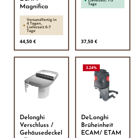
Lieferzeit: 1-3
Tage
Magnifica
Versandfertig in
4 Tagen,
Lieferzeit 6-7
Tage
Regulärer Preis:
Regulärer Preis:
44,50 €
37,50 €
3.24
%
Delonghi
DeLonghi
Verschluss /
Brüheinheit
Gehäusedeckel
ECAM/ ETAM