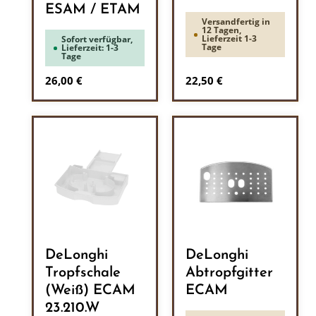
ESAM / ETAM
Versandfertig in
12 Tagen,
Lieferzeit 1-3
Sofort verfügbar,
Tage
Lieferzeit: 1-3
Tage
Regulärer Preis:
Regulärer Preis:
26,00 €
22,50 €
DeLonghi
DeLonghi
Tropfschale
Abtropfgitter
(Weiß) ECAM
ECAM
23.210.W