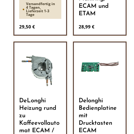
Versandfertig in
ECAM und
4 Tagen,
Lieferzeit 1-3
ETAM
Tage
Regulärer Preis:
Regulärer Preis:
29,50 €
28,99 €
DeLonghi
Delonghi
Heizung rund
Bedienplatine
zu
mit
Kaffeevollauto
Drucktasten
mat ECAM /
ECAM