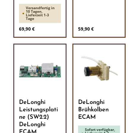
Versandfertig in
10 Tagen,
Lieferzeit 1-3
Tage
Regulärer Preis:
Regulärer Preis:
69,90 €
59,90 €
DeLonghi
DeLonghi
Leistungsplati
Brühkolben
ne (SW2.2)
ECAM
DeLonghi
Sofort verfügbar,
ECAM