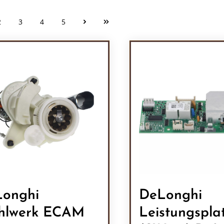
2
3
4
5
Seite
Seite
Seite
Seite
onghi
DeLonghi
hlwerk ECAM
Leistungspla