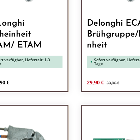
onghi
Delonghi E
heinheit
Brühgruppe/
AM/ ETAM
nheit
rt verfügbar, Lieferzeit: 1-3
Sofort verfügbar, Lieferze
e
Tage
Regulärer Preis:
Verkaufspreis:
90 €
29,90 €
30,90 €
Produkt Anzah