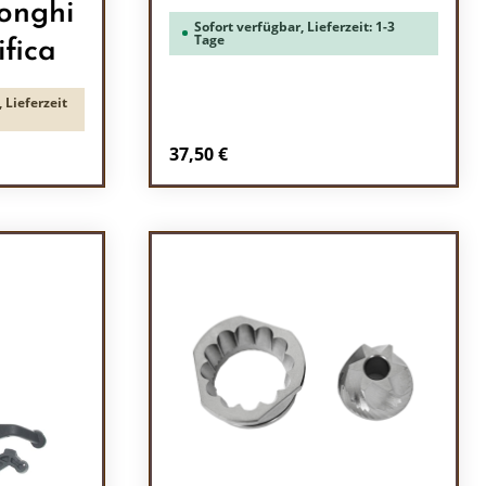
onghi
Sofort verfügbar, Lieferzeit: 1-3
Tage
fica
 Lieferzeit
Regulärer Preis:
37,50 €
ein oder benutze die Schaltflächen um 
l: Gib den gewünschten Wert ein oder b
Produkt Anzahl: Gib den