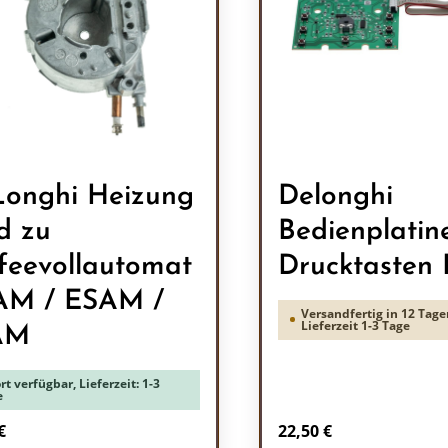
onghi Heizung
Delonghi
d zu
Bedienplatin
feevollautomat
Drucktasten
AM / ESAM /
Versandfertig in 12 Tage
Lieferzeit 1-3 Tage
AM
rt verfügbar, Lieferzeit: 1-3
e
rer Preis:
Regulärer Preis:
€
22,50 €