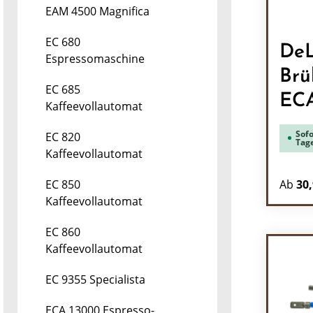
EAM 4500 Magnifica
EC 680
DeL
Espressomaschine
Brü
EC 685
EC
Kaffeevollautomat
Sofo
EC 820
Tag
Kaffeevollautomat
Ab
30,
EC 850
Kaffeevollautomat
EC 860
Kaffeevollautomat
EC 9355 Specialista
ECA 13000 Espresso-