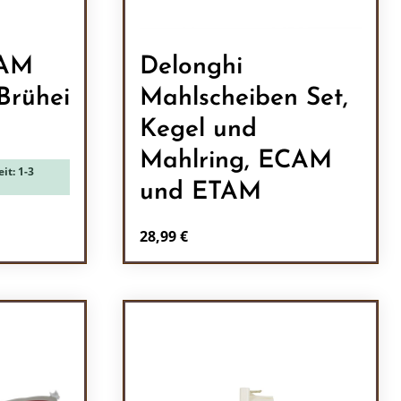
CAM
Delonghi
Brühei
Mahlscheiben Set,
Kegel und
Mahlring, ECAM
it: 1-3
und ETAM
Regulärer Preis:
28,99 €
l: Gib den gewünschten Wert ein oder b
Produkt Anzahl: Gib den