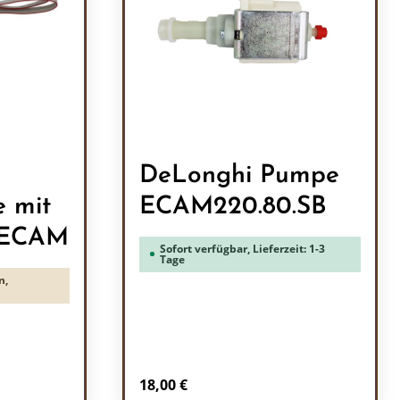
DeLonghi Pumpe
e mit
ECAM220.80.SB
 ECAM
Sofort verfügbar, Lieferzeit: 1-3
Tage
n,
Regulärer Preis:
18,00 €