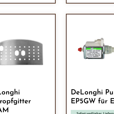
odukt Anzahl: Gib den gewünschten Wert 
Produkt Anzah
onghi
DeLonghi P
ropfgitter
EP5GW für 
AM
Sofort verfügbar, Lieferze