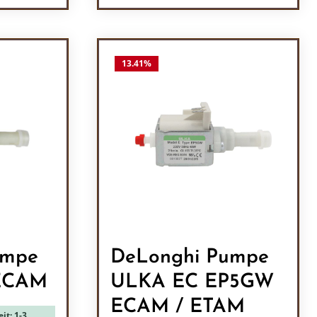
ein oder benutze die Schaltflächen um 
l: Gib den gewünschten Wert ein oder b
Produkt Anzahl: Gib den
13.41
%
umpe
DeLonghi Pumpe
ECAM
ULKA EC EP5GW
ECAM / ETAM
it: 1-3