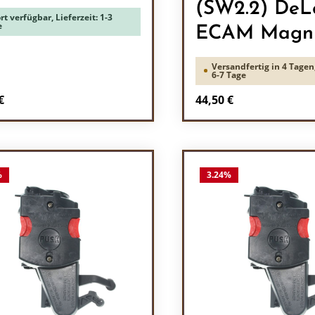
(SW2.2) DeL
rt verfügbar, Lieferzeit: 1-3
e
ECAM Magni
Versandfertig in 4 Tagen,
6-7 Tage
rer Preis:
Regulärer Preis:
€
44,50 €
odukt Anzahl: Gib den gewünschten Wert 
Produkt Anzah
%
3.24
%