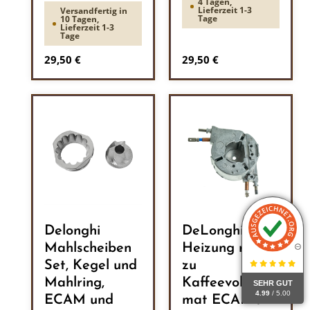
4 Tagen,
Lieferzeit 1-3
Versandfertig in
Tage
10 Tagen,
Lieferzeit 1-3
Tage
Regulärer Preis:
Regulärer Preis:
29,50 €
29,50 €
Delonghi
DeLonghi
Mahlscheiben
Heizung rund
Set, Kegel und
zu
Mahlring,
Kaffeevollauto
SEHR GUT
4.99
/ 5.00
ECAM und
mat ECAM /