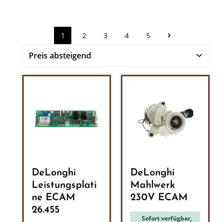
1
2
3
4
5
Seite
Seite
Seite
Seite
Seite
DeLonghi
DeLonghi
Leistungsplati
Mahlwerk
ne ECAM
230V ECAM
26.455
Sofort verfügbar,