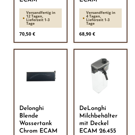
ECAM
ECAM
Versandfertig in
Versandfertig in
12 Tagen,
4 Tagen,
Lieferzeit 1-3
Lieferzeit 1-3
Tage
Tage
Regulärer Preis:
Regulärer Preis:
70,50 €
68,90 €
Delonghi
DeLonghi
Blende
Milchbehälter
Wassertank
mit Deckel
Chrom ECAM
ECAM 26.455