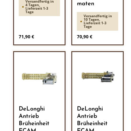
Versandfertig in
maten
4 Tagen,
Lieferzeit 1-3
Tage
Versandfertig in
10 Tagen,
Lieferzeit 1-3
Tage
Regulärer Preis:
Regulärer Preis:
71,90 €
70,90 €
DeLonghi
DeLonghi
Antrieb
Antrieb
Brüheinheit
Brüheinheit