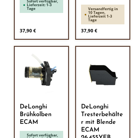
Sofort verfügbar,
Lieferzeit: 1-3
Tage
Versandfertig in
10 Tagen,
Lieferzeit 1-3
Tage
Regulärer Preis:
Regulärer Preis:
37,90 €
37,90 €
DeLonghi
DeLonghi
Brühkolben
Tresterbehälte
ECAM
r mit Blende
ECAM
Sofort verfügbar,
26.455.YEB