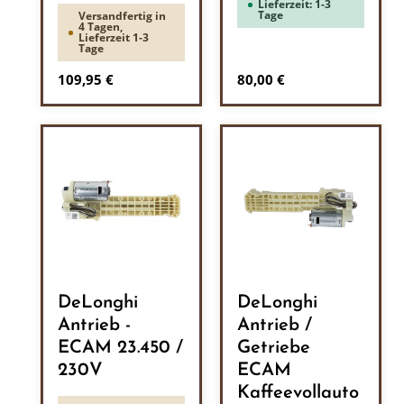
Lieferzeit: 1-3
Tage
Versandfertig in
4 Tagen,
Lieferzeit 1-3
Tage
Regulärer Preis:
Regulärer Preis:
109,95 €
80,00 €
DeLonghi
DeLonghi
Antrieb -
Antrieb /
ECAM 23.450 /
Getriebe
230V
ECAM
Kaffeevollauto