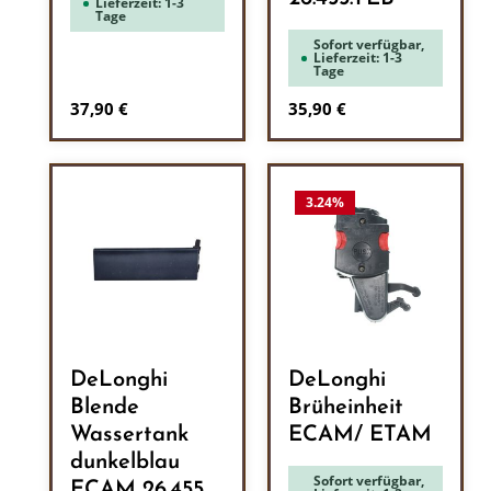
Lieferzeit: 1-3
Tage
Sofort verfügbar,
Lieferzeit: 1-3
Tage
Regulärer Preis:
Regulärer Preis:
37,90 €
35,90 €
3.24
%
DeLonghi
DeLonghi
Blende
Brüheinheit
Wassertank
ECAM/ ETAM
dunkelblau
Sofort verfügbar,
ECAM 26.455