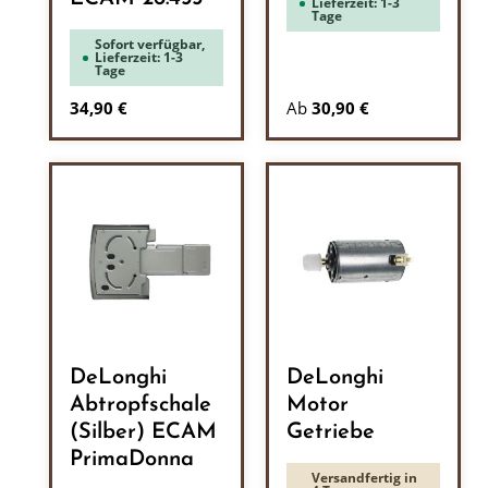
Lieferzeit: 1-3
Tage
Sofort verfügbar,
Lieferzeit: 1-3
Tage
Regulärer Preis:
34,90 €
Ab
30,90 €
DeLonghi
DeLonghi
Abtropfschale
Motor
(Silber) ECAM
Getriebe
PrimaDonna
Versandfertig in