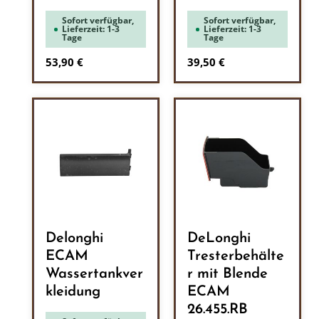
Sofort verfügbar,
Sofort verfügbar,
Lieferzeit: 1-3
Lieferzeit: 1-3
Tage
Tage
Regulärer Preis:
Regulärer Preis:
53,90 €
39,50 €
Delonghi
DeLonghi
ECAM
Tresterbehälte
Wassertankver
r mit Blende
kleidung
ECAM
26.455.RB