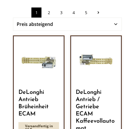
1
2
3
4
5
Seite
Seite
Seite
Seite
Seite
DeLonghi
DeLonghi
Antrieb
Antrieb /
Brüheinheit
Getriebe
ECAM
ECAM
Kaffeevollauto
Versandfertig in
mat