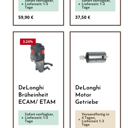
Sofort verfügbar,
Sofort verfügbar,
Lieferzeit: 1-3
Lieferzeit: 1-3
Tage
Tage
Regulärer Preis:
Regulärer Preis:
59,90 €
37,50 €
3.24
%
DeLonghi
DeLonghi
Brüheinheit
Motor
ECAM/ ETAM
Getriebe
Sofort verfügbar,
Versandfertig in
Lieferzeit: 1-3
4 Tagen,
Tage
Lieferzeit 1-3
Tage