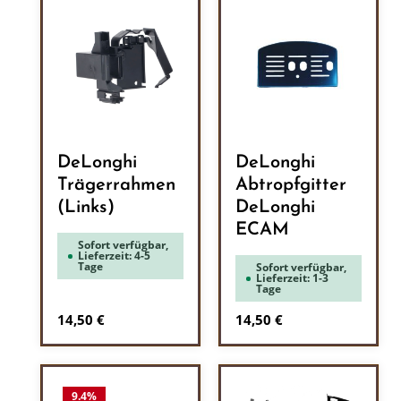
DeLonghi
DeLonghi
Trägerrahmen
Abtropfgitter
(Links)
DeLonghi
ECAM
Sofort verfügbar,
Lieferzeit: 4-5
Tage
Sofort verfügbar,
Lieferzeit: 1-3
Tage
Regulärer Preis:
Regulärer Preis:
14,50 €
14,50 €
9.4
%