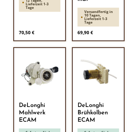
12 Tagen,
Lieferzeit 1-3
Tage
Versandfertig in
10 Tagen,
Lieferzeit 1-3
Tage
Regulärer Preis:
Regulärer Preis:
70,50 €
69,90 €
DeLonghi
DeLonghi
Mahlwerk
Brühkolben
ECAM
ECAM