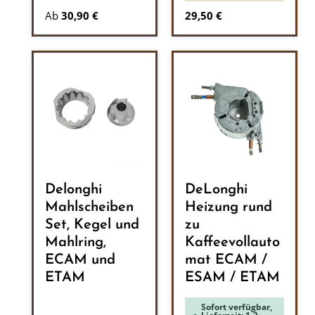
Regulärer Preis:
Ab
30,90 €
29,50 €
Delonghi
DeLonghi
Mahlscheiben
Heizung rund
Set, Kegel und
zu
Mahlring,
Kaffeevollauto
ECAM und
mat ECAM /
ETAM
ESAM / ETAM
Sofort verfügbar,