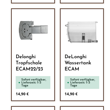
Delonghi
DeLonghi
Tropfschale
Wassertank
ECAM22/23
ECAM
Sofort verfügbar,
Sofort verfügbar,
Lieferzeit: 1-3
Lieferzeit: 1-3
Tage
Tage
Regulärer Preis:
Regulärer Preis:
14,90 €
14,90 €