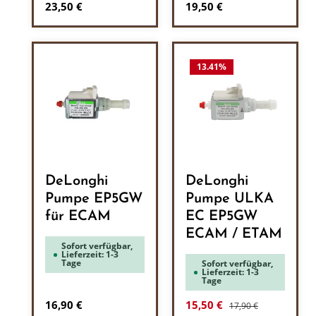
Regulärer Preis:
Regulärer Preis:
23,50 €
19,50 €
13.41
%
DeLonghi
DeLonghi
Pumpe EP5GW
Pumpe ULKA
für ECAM
EC EP5GW
ECAM / ETAM
Sofort verfügbar,
Lieferzeit: 1-3
Tage
Sofort verfügbar,
Lieferzeit: 1-3
Tage
Regulärer Preis:
Regulärer Preis:
Verkaufspreis:
16,90 €
15,50 €
17,90 €