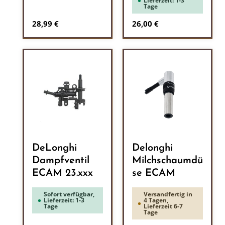
Lieferzeit: 1-3
Tage
Regulärer Preis:
Regulärer Preis:
28,99 €
26,00 €
DeLonghi
Delonghi
Dampfventil
Milchschaumdü
ECAM 23.xxx
se ECAM
Sofort verfügbar,
Versandfertig in
Lieferzeit: 1-3
4 Tagen,
Tage
Lieferzeit 6-7
Tage