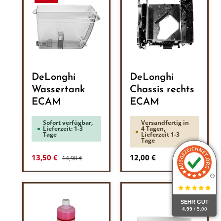
DeLonghi
DeLonghi
Wassertank
Chassis rechts
ECAM
ECAM
Sofort verfügbar,
Versandfertig in
Lieferzeit: 1-3
4 Tagen,
Tage
Lieferzeit 1-3
Tage
Regulärer Preis:
Verkaufspreis:
Regulärer Preis:
13,50 €
12,00 €
14,90 €
SEHR GUT
4.99
/ 5.00