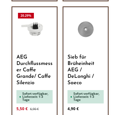
20.29
%
AEG
Sieb für
Durchflussmess
Brüheinheit
er Caffe
AEG /
Grande/ Caffe
DeLonghi /
Silenzio
Saeco
Sofort verfügbar,
Sofort verfügbar,
Lieferzeit: 1-3
Lieferzeit: 1-3
Tage
Tage
Regulärer Preis:
Verkaufspreis:
Regulärer Preis:
5,50 €
4,90 €
6,90 €