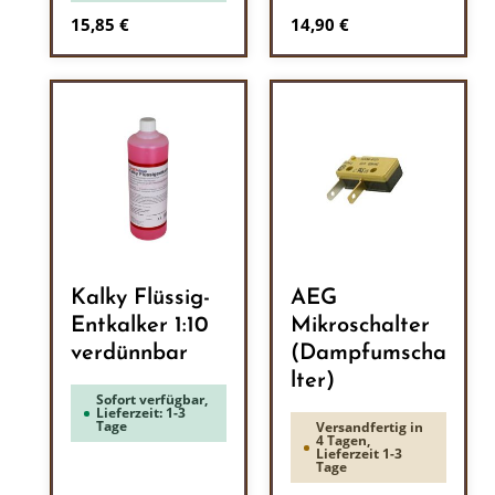
Regulärer Preis:
Regulärer Preis:
15,85 €
14,90 €
Kalky Flüssig-
AEG
Entkalker 1:10
Mikroschalter
verdünnbar
(Dampfumscha
lter)
Sofort verfügbar,
Lieferzeit: 1-3
Tage
Versandfertig in
4 Tagen,
Lieferzeit 1-3
Tage