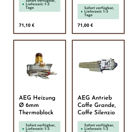
Sofort verfügbar,
Lieferzeit: 1-3
Tage
Sofort verfügbar,
Lieferzeit: 1-3
Tage
Regulärer Preis:
Regulärer Preis:
71,10 €
71,00 €
AEG Heizung
AEG Antrieb
Ø 6mm
Caffe Grande,
Thermoblock
Caffe Silenzio
Sofort verfügbar,
Sofort verfügbar,
Lieferzeit: 1-3
Lieferzeit: 1-3