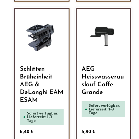
Schlitten
AEG
Brüheinheit
Heisswasserau
AEG &
slauf Caffe
DeLonghi EAM
Grande
ESAM
Sofort verfügbar,
Lieferzeit: 1-3
Tage
Sofort verfügbar,
Lieferzeit: 1-3
Tage
Regulärer Preis:
Regulärer Preis:
6,40 €
5,90 €