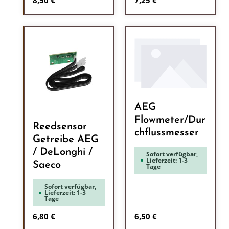
8,50 €
7,25 €
AEG
Flowmeter/Dur
Reedsensor
chflussmesser
Getreibe AEG
/ DeLonghi /
Sofort verfügbar,
Lieferzeit: 1-3
Saeco
Tage
Sofort verfügbar,
Lieferzeit: 1-3
Tage
Regulärer Preis:
Regulärer Preis:
6,80 €
6,50 €