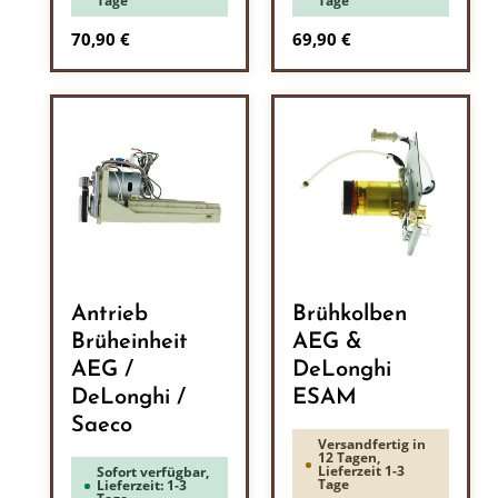
Tage
Tage
Regulärer Preis:
Regulärer Preis:
70,90 €
69,90 €
Antrieb
Brühkolben
Brüheinheit
AEG &
AEG /
DeLonghi
DeLonghi /
ESAM
Saeco
Versandfertig in
12 Tagen,
Lieferzeit 1-3
Sofort verfügbar,
Tage
Lieferzeit: 1-3