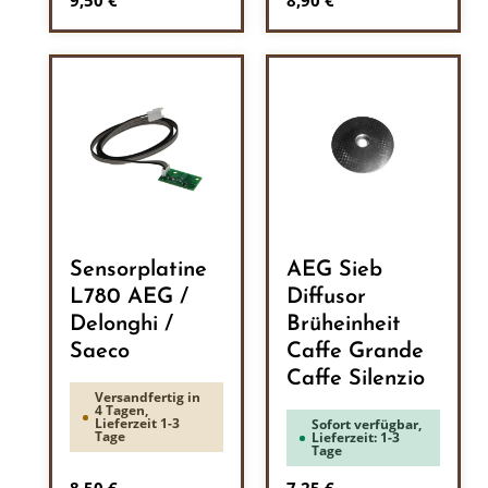
9,50 €
8,90 €
Sensorplatine
AEG Sieb
L780 AEG /
Diffusor
Delonghi /
Brüheinheit
Saeco
Caffe Grande
Caffe Silenzio
Versandfertig in
4 Tagen,
Lieferzeit 1-3
Sofort verfügbar,
Tage
Lieferzeit: 1-3
Tage
Regulärer Preis:
Regulärer Preis: