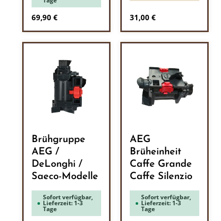
Tage
Regulärer Preis:
Regulärer Preis:
69,90 €
31,00 €
Brühgruppe
AEG
AEG /
Brüheinheit
DeLonghi /
Caffe Grande
Saeco-Modelle
Caffe Silenzio
Sofort verfügbar,
Sofort verfügbar,
Lieferzeit: 1-3
Lieferzeit: 1-3
Tage
Tage