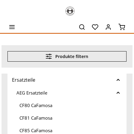
alt springen
Waren
Produkte filtern
Ersatzteile
AEG Ersatzteile
CF80 CaFamosa
CF81 CaFamosa
CF85 CaFamosa