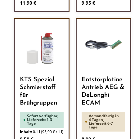
Regulärer Preis:
Regulärer Preis:
11,90 €
9,95 €
KTS Spezial
Entstörplatine
Schmierstoff
Antrieb AEG &
für
DeLonghi
Brühgruppen
ECAM
Sofort verfügbar,
Versandfertig in
Lieferzeit: 1-3
4 Tagen,
Tage
Lieferzeit 6-7
Tage
Inhalt:
0.1 l
(95,00 € / 1 l)
Regulärer Preis:
Regulärer Preis: