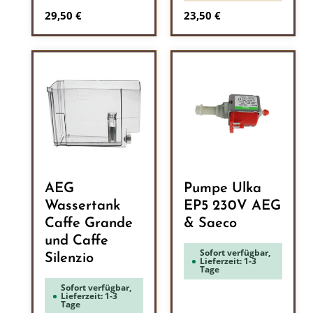
Regulärer Preis:
Regulärer Preis:
29,50 €
23,50 €
AEG
Pumpe Ulka
Wassertank
EP5 230V AEG
Caffe Grande
& Saeco
und Caffe
Sofort verfügbar,
Silenzio
Lieferzeit: 1-3
Tage
Sofort verfügbar,
Lieferzeit: 1-3
Tage