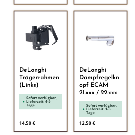
DeLonghi
DeLonghi
Trägerrahmen
Dampfregelkn
(Links)
opf ECAM
21.xxx / 22.xxx
Sofort verfügbar,
Lieferzeit: 4-5
Tage
Sofort verfügbar,
Lieferzeit: 1-3
Tage
Regulärer Preis:
Regulärer Preis:
14,50 €
12,50 €