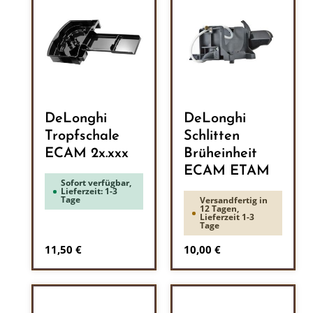
DeLonghi
DeLonghi
Tropfschale
Schlitten
ECAM 2x.xxx
Brüheinheit
ECAM ETAM
Sofort verfügbar,
Lieferzeit: 1-3
Tage
Versandfertig in
12 Tagen,
Lieferzeit 1-3
Tage
Regulärer Preis:
Regulärer Preis:
11,50 €
10,00 €