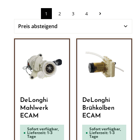
1
2
3
4
Seite
Seite
Seite
Seite
DeLonghi
DeLonghi
Mahlwerk
Brühkolben
ECAM
ECAM
Sofort verfügbar,
Sofort verfügbar,
Lieferzeit: 1-3
Lieferzeit: 1-3
Tage
Tage