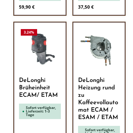
Regulärer Preis:
Regulärer Preis:
59,90 €
37,50 €
3.24
%
DeLonghi
DeLonghi
Brüheinheit
Heizung rund
ECAM/ ETAM
zu
Kaffeevollauto
Sofort verfügbar,
mat ECAM /
Lieferzeit: 1-3
Tage
ESAM / ETAM
Sofort verfügbar,