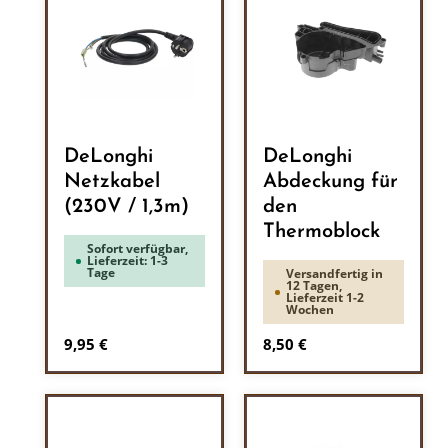
DeLonghi
DeLonghi
Netzkabel
Abdeckung für
(230V / 1,3m)
den
Thermoblock
Sofort verfügbar,
Lieferzeit: 1-3
Tage
Versandfertig in
12 Tagen,
Lieferzeit 1-2
Wochen
Regulärer Preis:
Regulärer Preis:
9,95 €
8,50 €