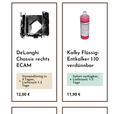
DeLonghi
Kalky Flüssig-
Chassis rechts
Entkalker 1:10
ECAM
verdünnbar
Versandfertig in
Sofort verfügbar,
4 Tagen,
Lieferzeit: 1-3
Lieferzeit 1-3
Tage
Tage
Regulärer Preis:
Regulärer Preis:
12,00 €
11,90 €