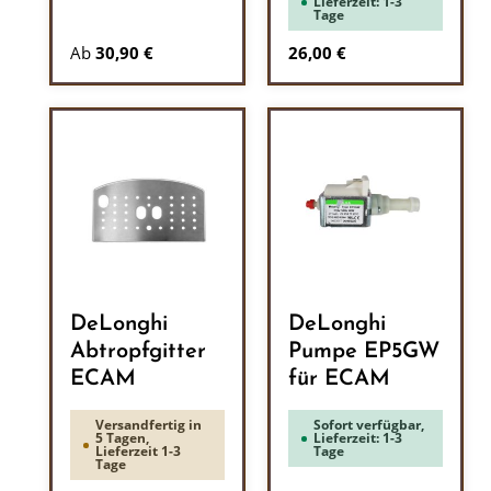
Lieferzeit: 1-3
Tage
Regulärer Preis:
Ab
30,90 €
26,00 €
DeLonghi
DeLonghi
Abtropfgitter
Pumpe EP5GW
ECAM
für ECAM
Versandfertig in
Sofort verfügbar,
5 Tagen,
Lieferzeit: 1-3
Lieferzeit 1-3
Tage
Tage