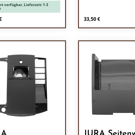
rt verfügbar, Lieferzeit: 1-3
e
rer Preis:
Regulärer Preis:
€
33,50 €
odukt Anzahl: Gib den gewünschten Wert 
Produkt Anzah
RA
JURA Seiten