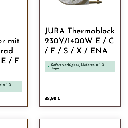
JURA Thermoblock
r mit
230V/1400W E / C
nrad
/ F / S / X / ENA
 E / F
Sofort verfügbar, Lieferzeit: 1-3
Tage
it: 1-3
Regulärer Preis:
38,90 €
ein oder benutze die Schaltflächen um 
l: Gib den gewünschten Wert ein oder b
Produkt Anzahl: Gib den