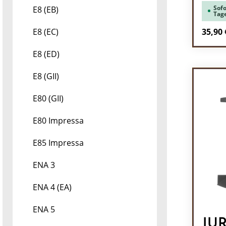
Sofo
E8 (EB)
Tag
Regulä
35,90 
E8 (EC)
Pr
E8 (ED)
E8 (GII)
E80 (GII)
E80 Impressa
E85 Impressa
ENA 3
ENA 4 (EA)
ENA 5
JU