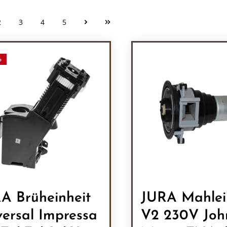
2
3
4
5
Seite
Seite
Seite
Seite
%
A Brüheinheit
JURA Mahlei
versal Impressa
V2 230V Joh