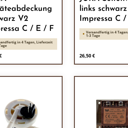
äteabdeckung
links schwarz
warz V2
Impressa C /
ressa C / E / F
Versandfertig in 4 Tagen,
1-3 Tage
andfertig in 4 Tagen, Lieferzeit
Tage
rer Preis:
Regulärer Preis:
€
26,50 €
odukt Anzahl: Gib den gewünschten Wert 
Produkt Anzah