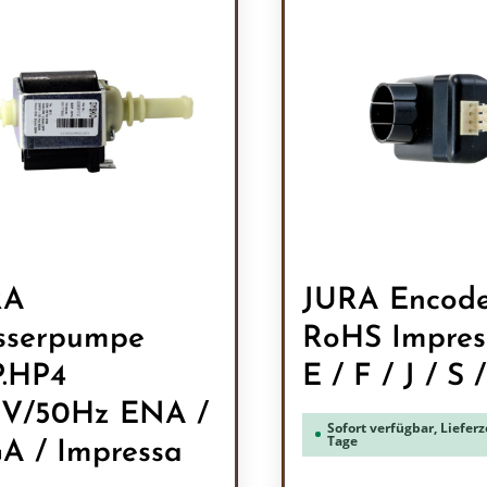
RA
JURA Encode
sserpumpe
RoHS Impres
.HP4
E / F / J / S 
V/50Hz ENA /
Sofort verfügbar, Lieferze
Tage
A / Impressa