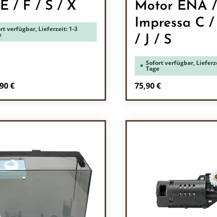
 E / F / S / X
Motor ENA /
Impressa C /
rt verfügbar, Lieferzeit: 1-3
e
/ J / S
Sofort verfügbar, Lieferze
Tage
Regulärer Preis:
90 €
75,90 €
Produkt Anzah