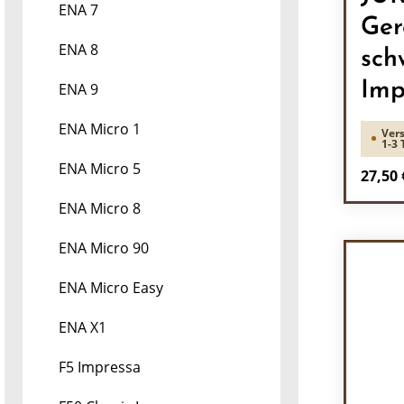
ENA 7
Ger
ENA 8
sch
Imp
ENA 9
ENA Micro 1
Vers
1-3 
ENA Micro 5
Regulä
27,50 
ENA Micro 8
Pr
ENA Micro 90
ENA Micro Easy
ENA X1
F5 Impressa