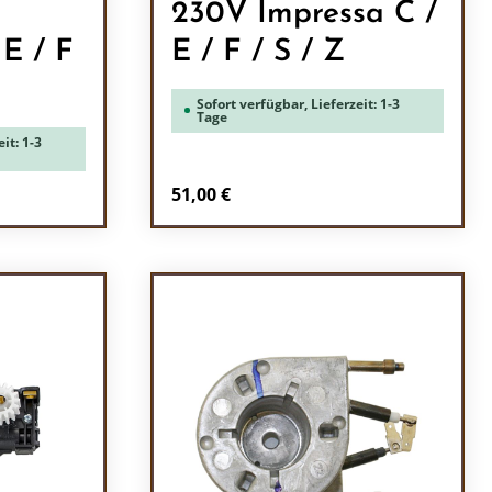
230V Impressa C /
 E / F
E / F / S / Z
Sofort verfügbar, Lieferzeit: 1-3
Tage
it: 1-3
Regulärer Preis:
51,00 €
l: Gib den gewünschten Wert ein oder b
Produkt Anzahl: Gib den