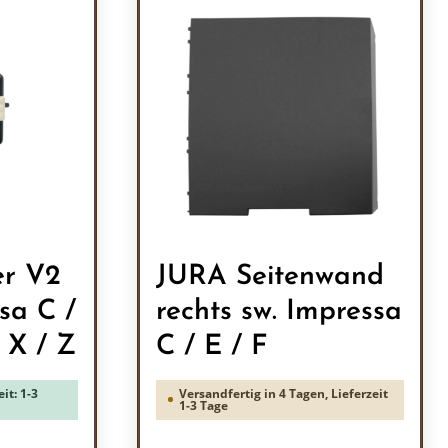
r V2
JURA Seitenwand
sa C /
rechts sw. Impressa
/ X / Z
C / E / F
it: 1-3
Versandfertig in 4 Tagen, Lieferzeit
1-3 Tage