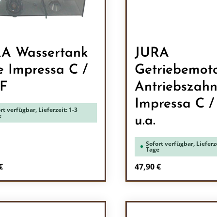
A Wassertank
JURA
e Impressa C /
Getriebemoto
 F
Antriebszah
Impressa C /
rt verfügbar, Lieferzeit: 1-3
e
u.a.
Sofort verfügbar, Lieferze
Tage
rer Preis:
Regulärer Preis:
€
47,90 €
odukt Anzahl: Gib den gewünschten Wert 
Produkt Anzah