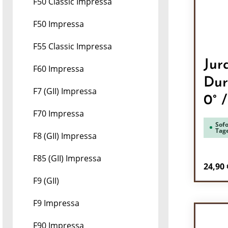
F50 Classic Impressa
F50 Impressa
F55 Classic Impressa
Jur
F60 Impressa
Dur
F7 (GII) Impressa
0° 
F70 Impressa
Sofo
Tag
F8 (GII) Impressa
F85 (GII) Impressa
Regulä
24,90 
F9 (GII)
Pr
F9 Impressa
F90 Impressa