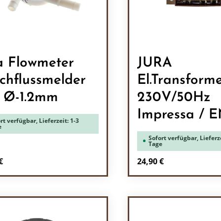
a Flowmeter
JURA
chflussmelder
El.Transform
/ Ø-1.2mm
230V/50Hz
Impressa / 
rt verfügbar, Lieferzeit: 1-3
e
Sofort verfügbar, Lieferze
Tage
rer Preis:
Regulärer Preis:
€
24,90 €
odukt Anzahl: Gib den gewünschten Wert 
Produkt Anzah