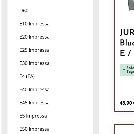
D60
E10 Impressa
JUR
E20 Impressa
Blu
E25 Impressa
E /
E30 Impressa
Sofo
Tag
E4 (EA)
E40 Impressa
Regulä
E45 Impressa
48,90 
Pr
E5 Impressa
E50 Impressa