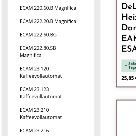
DeL
ECAM 220.60.B Magnifica
Hei
ECAM 222.20.B Magnifica
Dam
ECAM 222.60.BG
EA
ECAM 222.80.SB
ES
Magnifica
Sofo
Tag
ECAM 23.120
Kaffeevollautomat
Regulä
25,85 
ECAM 23.123
Pr
Kaffeevollautomat
ECAM 23.210
Kaffeevollautomat
ECAM 23.216