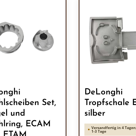
onghi
DeLonghi
lscheiben Set,
Tropfschale
el und
silber
lring, ECAM
Versandfertig in 4 Tagen,
1-3 Tage
d ETAM