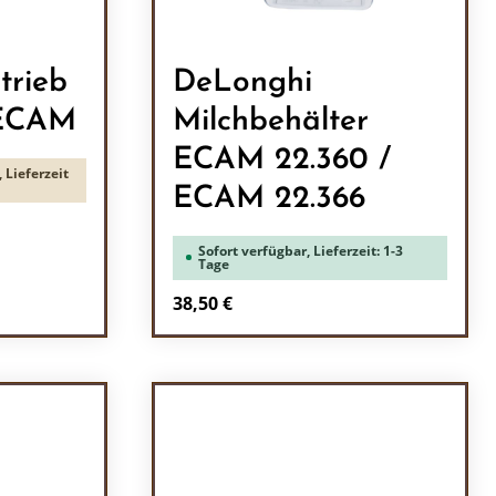
trieb
DeLonghi
 ECAM
Milchbehälter
ECAM 22.360 /
 Lieferzeit
ECAM 22.366
Sofort verfügbar, Lieferzeit: 1-3
Tage
Regulärer Preis:
38,50 €
ein oder benutze die Schaltflächen um 
l: Gib den gewünschten Wert ein oder b
Produkt Anzahl: Gib den