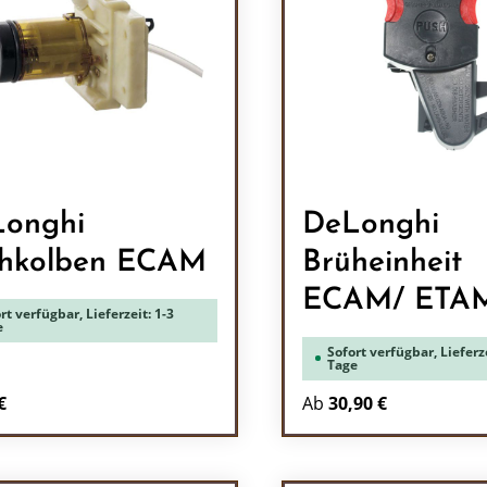
onghi
DeLonghi
hkolben ECAM
Brüheinheit
ECAM/ ETA
rt verfügbar, Lieferzeit: 1-3
e
Sofort verfügbar, Lieferze
Tage
rer Preis:
€
Ab
30,90 €
odukt Anzahl: Gib den gewünschten Wert 