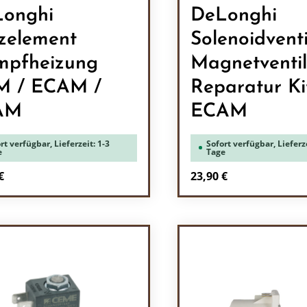
onghi
DeLonghi
zelement
Solenoidventi
pfheizung
Magnetventil
M / ECAM /
Reparatur Ki
AM
ECAM
rt verfügbar, Lieferzeit: 1-3
Sofort verfügbar, Lieferze
e
Tage
rer Preis:
Regulärer Preis:
€
23,90 €
odukt Anzahl: Gib den gewünschten Wert 
Produkt Anzah