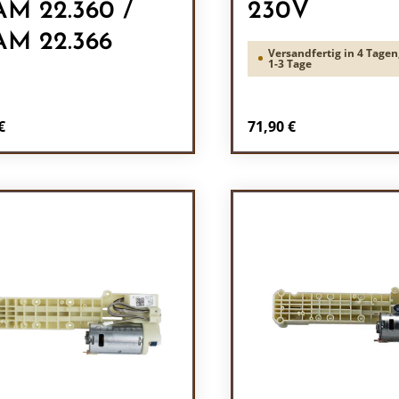
M 22.360 /
230V
M 22.366
Versandfertig in 4 Tagen,
1-3 Tage
rer Preis:
Regulärer Preis:
€
71,90 €
odukt Anzahl: Gib den gewünschten Wert 
Produkt Anzah