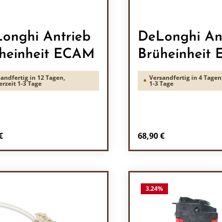
onghi Antrieb
DeLonghi An
heinheit ECAM
Brüheinheit
andfertig in 12 Tagen,
Versandfertig in 4 Tagen,
erzeit 1-3 Tage
1-3 Tage
rer Preis:
Regulärer Preis:
€
68,90 €
odukt Anzahl: Gib den gewünschten Wert 
Produkt Anzah
3.24
%