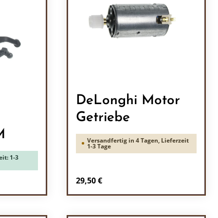
DeLonghi Motor
Getriebe
M
Versandfertig in 4 Tagen, Lieferzeit
1-3 Tage
it: 1-3
Regulärer Preis:
29,50 €
ein oder benutze die Schaltflächen um 
Produkt Anzahl: Gib den