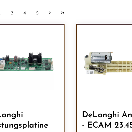
2
3
4
5
Seite
Seite
Seite
Seite
onghi
DeLonghi An
stungsplatine
- ECAM 23.4