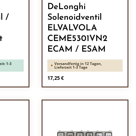
DeLonghi
l /
Solenoidventil
ELVALVOLA
t
CEME5301VN2
ECAM / ESAM
it: 1-3
Versandfertig in 12 Tagen,
Lieferzeit 1-3 Tage
Regulärer Preis:
17,25 €
ein oder benutze die Schaltflächen um 
l: Gib den gewünschten Wert ein oder b
Produkt Anzahl: Gib den