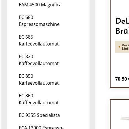
EAM 4500 Magnifica
EC 680
DeL
Espressomaschine
Brü
EC 685
Kaffeevollautomat
Vers
Lief
EC 820
Kaffeevollautomat
EC 850
Regulä
70,50 
Kaffeevollautomat
Pr
EC 860
Kaffeevollautomat
EC 9355 Specialista
ECA 13000 Espresso-