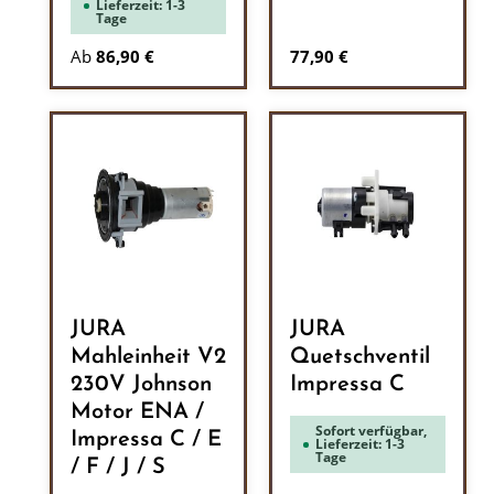
Lieferzeit: 1-3
Tage
Regulärer Preis:
Ab
86,90 €
77,90 €
JURA
JURA
Mahleinheit V2
Quetschventil
230V Johnson
Impressa C
Motor ENA /
Sofort verfügbar,
Impressa C / E
Lieferzeit: 1-3
Tage
/ F / J / S