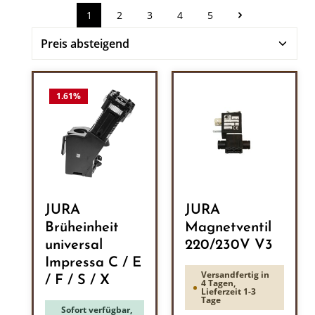
1
2
3
4
5
Seite
Seite
Seite
Seite
Seite
1.61
%
JURA
JURA
Brüheinheit
Magnetventil
universal
220/230V V3
Impressa C / E
Versandfertig in
/ F / S / X
4 Tagen,
Lieferzeit 1-3
Tage
Sofort verfügbar,