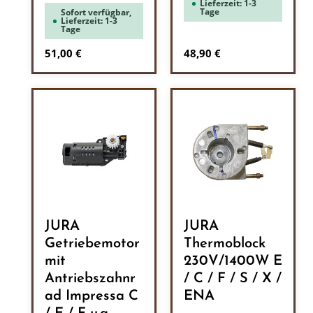
Lieferzeit: 1-3
Tage
Sofort verfügbar,
Lieferzeit: 1-3
Tage
Regulärer Preis:
Regulärer Preis:
51,00 €
48,90 €
JURA
JURA
Getriebemotor
Thermoblock
mit
230V/1400W E
Antriebszahnr
/ C / F / S / X /
ad Impressa C
ENA