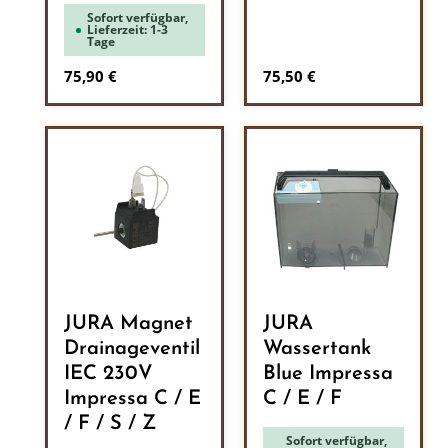
Sofort verfügbar,
Lieferzeit: 1-3
Tage
Regulärer Preis:
Regulärer Preis:
75,90 €
75,50 €
JURA Magnet
JURA
Drainageventil
Wassertank
IEC 230V
Blue Impressa
Impressa C / E
C / E / F
/ F / S / Z
Sofort verfügbar,