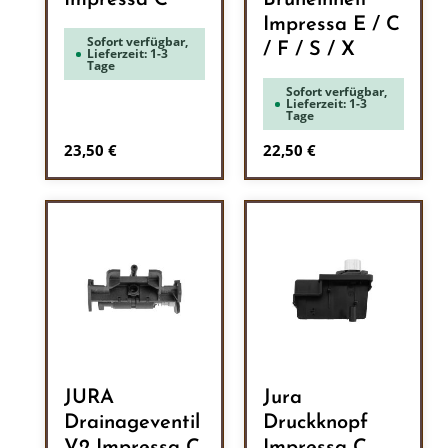
Impressa C
Brüheinheit
Impressa E / C
Sofort verfügbar,
/ F / S / X
Lieferzeit: 1-3
Tage
Sofort verfügbar,
Lieferzeit: 1-3
Tage
Regulärer Preis:
Regulärer Preis:
23,50 €
22,50 €
JURA
Jura
Drainageventil
Druckknopf