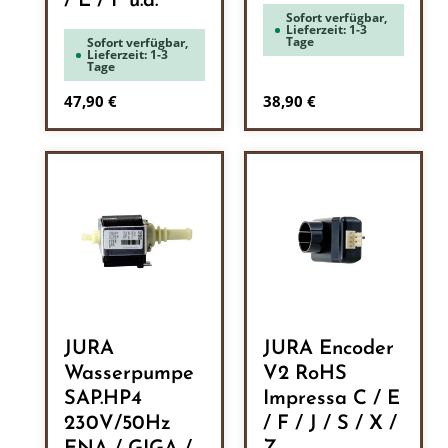
/ E / F u.a.
Sofort verfügbar,
Lieferzeit: 1-3
Tage
Sofort verfügbar,
Lieferzeit: 1-3
Tage
Regulärer Preis:
Regulärer Preis:
47,90 €
38,90 €
JURA
JURA Encoder
Wasserpumpe
V2 RoHS
SAP.HP4
Impressa C / E
230V/50Hz
/ F / J / S / X /