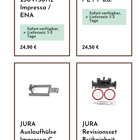
230V/50Hz
/ E / F u.a.
Impressa /
Sofort verfügbar,
ENA
Lieferzeit: 1-3
Tage
Sofort verfügbar,
Lieferzeit: 1-3
Tage
Regulärer Preis:
Regulärer Preis:
24,90 €
24,50 €
JURA
JURA
Auslaufhülse
Revisionsset