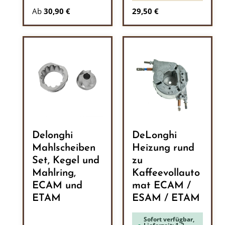
Regulärer Preis:
Ab
30,90 €
29,50 €
Delonghi
DeLonghi
Mahlscheiben
Heizung rund
Set, Kegel und
zu
Mahlring,
Kaffeevollauto
ECAM und
mat ECAM /
ETAM
ESAM / ETAM
Sofort verfügbar,