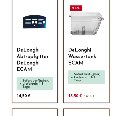
9.4
%
DeLonghi
DeLonghi
Abtropfgitter
Wassertank
DeLonghi
ECAM
ECAM
Sofort verfügbar,
Lieferzeit: 1-3
Tage
Sofort verfügbar,
Lieferzeit: 1-3
Tage
Regulärer Preis:
Regulärer Preis:
Verkaufspreis:
14,50 €
13,50 €
14,90 €