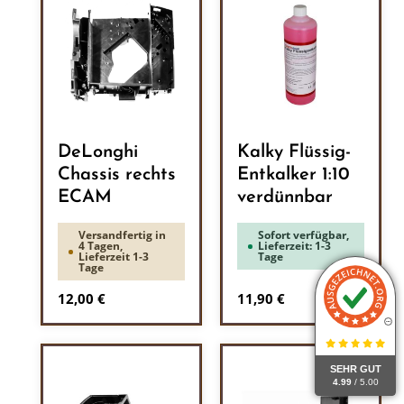
DeLonghi
Kalky Flüssig-
Chassis rechts
Entkalker 1:10
ECAM
verdünnbar
Versandfertig in
Sofort verfügbar,
4 Tagen,
Lieferzeit: 1-3
Lieferzeit 1-3
Tage
Tage
Regulärer Preis:
Regulärer Preis:
12,00 €
11,90 €
SEHR GUT
4.99
/ 5.00