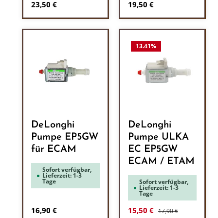
Regulärer Preis:
Regulärer Preis:
23,50 €
19,50 €
13.41
%
DeLonghi
DeLonghi
Pumpe EP5GW
Pumpe ULKA
für ECAM
EC EP5GW
ECAM / ETAM
Sofort verfügbar,
Lieferzeit: 1-3
Tage
Sofort verfügbar,
Lieferzeit: 1-3
Tage
Regulärer Preis:
Regulärer Preis:
Verkaufspreis:
16,90 €
15,50 €
17,90 €