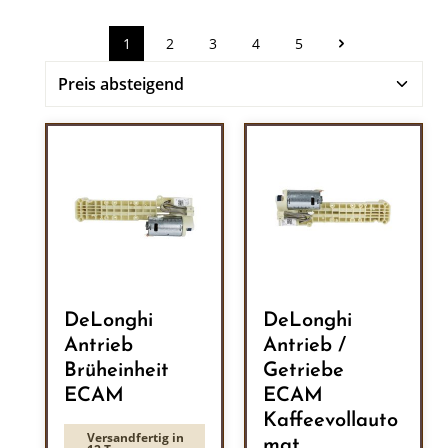
1
2
3
4
5
Seite
Seite
Seite
Seite
Seite
DeLonghi
DeLonghi
Antrieb
Antrieb /
Brüheinheit
Getriebe
ECAM
ECAM
Kaffeevollauto
Versandfertig in
mat