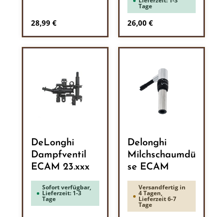
Lieferzeit: 1-3
Tage
Regulärer Preis:
Regulärer Preis:
28,99 €
26,00 €
DeLonghi
Delonghi
Dampfventil
Milchschaumdü
ECAM 23.xxx
se ECAM
Sofort verfügbar,
Versandfertig in
Lieferzeit: 1-3
4 Tagen,
Tage
Lieferzeit 6-7
Tage