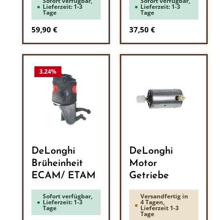
Sofort verfügbar,
Sofort verfügbar,
Lieferzeit: 1-3
Lieferzeit: 1-3
Tage
Tage
Regulärer Preis:
Regulärer Preis:
59,90 €
37,50 €
3.24
%
DeLonghi
DeLonghi
Brüheinheit
Motor
ECAM/ ETAM
Getriebe
Sofort verfügbar,
Versandfertig in
Lieferzeit: 1-3
4 Tagen,
Tage
Lieferzeit 1-3
Tage