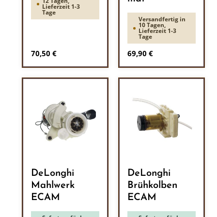
12 Tagen,
Lieferzeit 1-3
Tage
Versandfertig in
10 Tagen,
Lieferzeit 1-3
Tage
Regulärer Preis:
Regulärer Preis:
70,50 €
69,90 €
DeLonghi
DeLonghi
Mahlwerk
Brühkolben
ECAM
ECAM