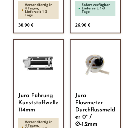
Versandfertig in
Sofort verfügbar,
4 Tagen,
Lieferzeit: 1-3
Lieferzeit 1-3
Tage
Tage
Regulärer Preis:
Regulärer Preis:
30,90 €
26,90 €
Jura Führung
Jura
Kunststoffwelle
Flowmeter
114mm
Durchflussmeld
er 0° /
Versandfertig in
Ø-1.2mm
4 Tagen,