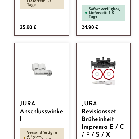
Lieferzeit 1-3
Tage
Sofort verfügbar,
Lieferzeit: 1-3
Tage
Regulärer Preis:
Regulärer Preis:
25,90 €
24,90 €
JURA
JURA
Anschlusswinke
Revisionsset
l
Brüheinheit
Impressa E / C
Versandfertig in
/ F / S / X
4 Tagen,