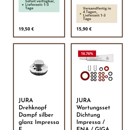
Sofort verfügbar,
Lieferzeit: 1-3
Tage
Versandfertig in
4 Tagen,
Lieferzeit 1-3
Tage
Regulärer Preis:
Regulärer Preis:
19,50 €
15,90 €
16.76
%
JURA
JURA
Drehknopf
Wartungsset
Dampf silber
Dichtung
glanz Impressa
Impressa /
F
ENA / GIGA