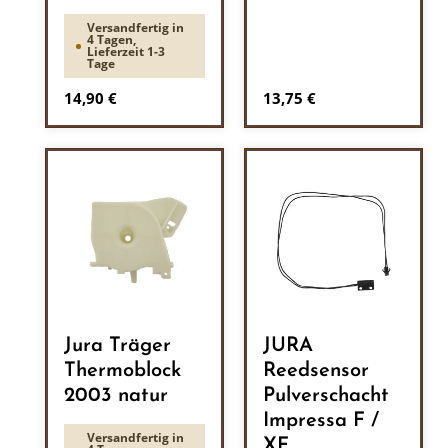
Versandfertig in
4 Tagen,
Lieferzeit 1-3
Tage
Regulärer Preis:
Regulärer Preis:
14,90 €
13,75 €
Jura Träger
JURA
Thermoblock
Reedsensor
2003 natur
Pulverschacht
Impressa F /
Versandfertig in
XF