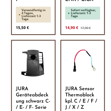
Versandfertig in
Sofort verfügbar,
4 Tagen,
Lieferzeit: 1-3
Lieferzeit 1-3
Tage
Tage
Regulärer Preis:
Regulärer Preis:
Verkaufspreis:
15,50 €
14,90 €
17,90 €
JURA
JURA Sensor
Geräteabdeck
Thermoblock
ung schwarz C-
kpl. C / E / F /
/ E- / F- Serie
J / X / Z