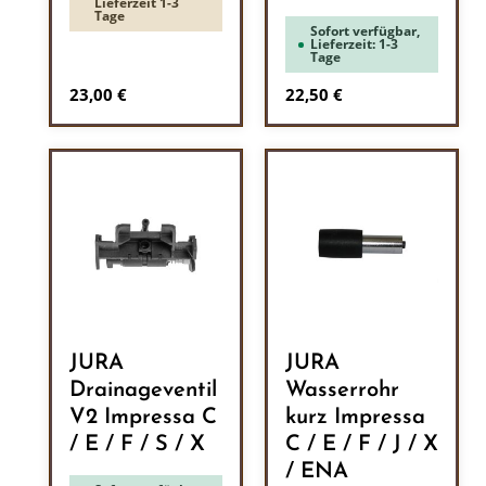
Lieferzeit 1-3
Tage
Sofort verfügbar,
Lieferzeit: 1-3
Tage
Regulärer Preis:
Regulärer Preis:
23,00 €
22,50 €
JURA
JURA
Drainageventil
Wasserrohr
V2 Impressa C
kurz Impressa
/ E / F / S / X
C / E / F / J / X
/ ENA