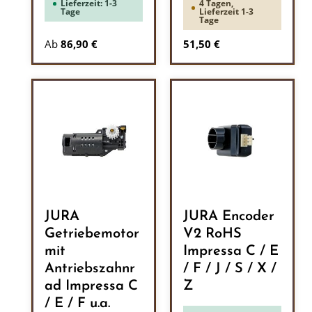
Lieferzeit: 1-3
4 Tagen,
Tage
Lieferzeit 1-3
Tage
Regulärer Preis:
Ab
86,90 €
51,50 €
JURA
JURA Encoder
Getriebemotor
V2 RoHS
mit
Impressa C / E
Antriebszahnr
/ F / J / S / X /
ad Impressa C
Z
/ E / F u.a.