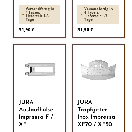
Versandfertig in
Versandfertig in
4 Tagen,
4 Tagen,
Lieferzeit 1-3
Lieferzeit 1-3
Tage
Tage
Regulärer Preis:
Regulärer Preis:
31,90 €
31,50 €
JURA
JURA
Auslaufhülse
Tropfgitter
Impressa F /
Inox Impressa
XF
XF70 / XF50