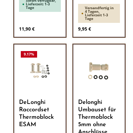
Sofort verfügbar,
Lieferzeit: 1-3
Tage
Versandfertig in
4 Tagen,
Lieferzeit 1-3
Tage
Regulärer Preis:
Regulärer Preis:
11,90 €
9,95 €
9.17
%
DeLonghi
Delonghi
Raccordset
Umbauset für
Thermoblock
Thermoblock
ESAM
5mm ohne
Anschlüsse