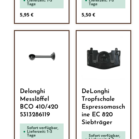
Lieferzeit: 1-3
Lieferzeit: 1-3
Tage
Tage
Regulärer Preis:
Regulärer Preis:
5,95 €
5,50 €
Delonghi
DeLonghi
Messlöffel
Tropfschale
BCO 410/420
Espressomasch
5313286119
ine EC 820
Siebträger
Sofort verfügbar,
Lieferzeit: 1-3
Tage
Sofort verfügbar,