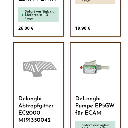
Tage
Sofort verfügbar,
Lieferzeit: 1-3
Tage
Regulärer Preis:
Regulärer Preis:
26,00 €
19,90 €
Delonghi
DeLonghi
Abtropfgitter
Pumpe EP5GW
EC2000
für ECAM
M191350042
Sofort verfügbar,