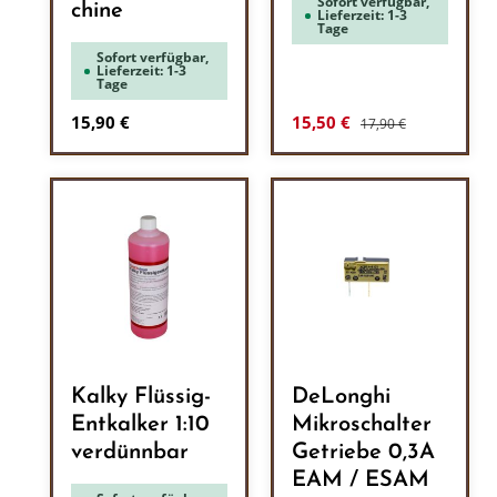
Sofort verfügbar,
chine
Lieferzeit: 1-3
Tage
Sofort verfügbar,
Lieferzeit: 1-3
Tage
Regulärer Preis:
Regulärer Preis:
Verkaufspreis:
15,90 €
15,50 €
17,90 €
Kalky Flüssig-
DeLonghi
Entkalker 1:10
Mikroschalter
verdünnbar
Getriebe 0,3A
EAM / ESAM