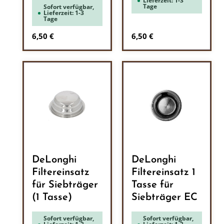
Lieferzeit: 1-3
Tage
Sofort verfügbar,
Lieferzeit: 1-3
Tage
Regulärer Preis:
Regulärer Preis:
6,50 €
6,50 €
DeLonghi
DeLonghi
Filtereinsatz
Filtereinsatz 1
für Siebträger
Tasse für
(1 Tasse)
Siebträger EC
Sofort verfügbar,
Sofort verfügbar,