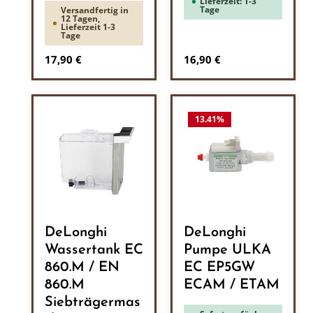
Lieferzeit: 1-3
Tage
Versandfertig in
12 Tagen,
Lieferzeit 1-3
Tage
Regulärer Preis:
Regulärer Preis:
17,90 €
16,90 €
13.41
%
DeLonghi
DeLonghi
Wassertank EC
Pumpe ULKA
860.M / EN
EC EP5GW
860.M
ECAM / ETAM
Siebträgermas