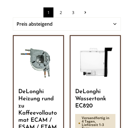
1
2
3
Seite
Seite
Seite
DeLonghi
DeLonghi
Heizung rund
Wassertank
zu
EC820
Kaffeevollauto
Versandfertig in
mat ECAM /
4 Tagen,
Lieferzeit 1-3
ESAM / ETAM