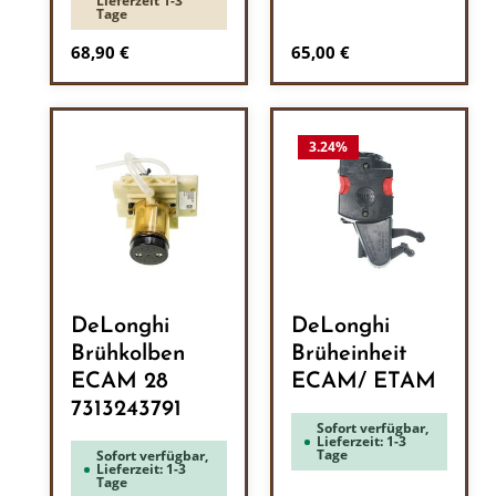
Lieferzeit 1-3
Tage
Regulärer Preis:
Regulärer Preis:
68,90 €
65,00 €
3.24
%
DeLonghi
DeLonghi
Brühkolben
Brüheinheit
ECAM 28
ECAM/ ETAM
7313243791
Sofort verfügbar,
Lieferzeit: 1-3
Tage
Sofort verfügbar,
Lieferzeit: 1-3
Tage