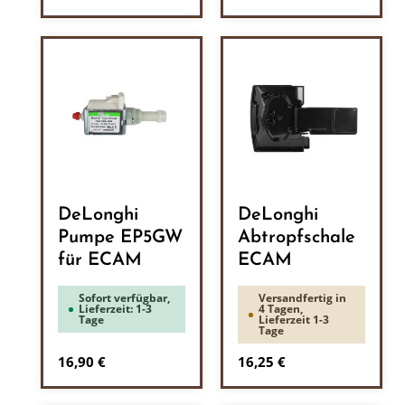
DeLonghi
DeLonghi
Pumpe EP5GW
Abtropfschale
für ECAM
ECAM
Sofort verfügbar,
Versandfertig in
Lieferzeit: 1-3
4 Tagen,
Tage
Lieferzeit 1-3
Tage
Regulärer Preis:
Regulärer Preis:
16,90 €
16,25 €