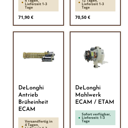
4 Tagen,
12 Tagen,
Lieferzeit 1-3
Lieferzeit 1-3
Tage
Tage
Regulärer Preis:
Regulärer Preis:
71,90 €
70,50 €
DeLonghi
DeLonghi
Antrieb
Mahlwerk
Brüheinheit
ECAM / ETAM
ECAM
Sofort verfügbar,
Lieferzeit: 1-3
Tage
Versandfertig in
4 Tagen,