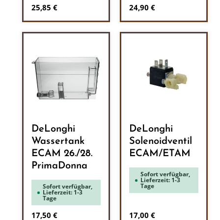
Regulärer Preis:
Regulärer Preis:
25,85 €
24,90 €
DeLonghi
DeLonghi
Wassertank
Solenoidventil
ECAM 26./28.
ECAM/ETAM
PrimaDonna
Sofort verfügbar,
Lieferzeit: 1-3
Tage
Sofort verfügbar,
Lieferzeit: 1-3
Tage
Regulärer Preis:
Regulärer Preis:
17,50 €
17,00 €