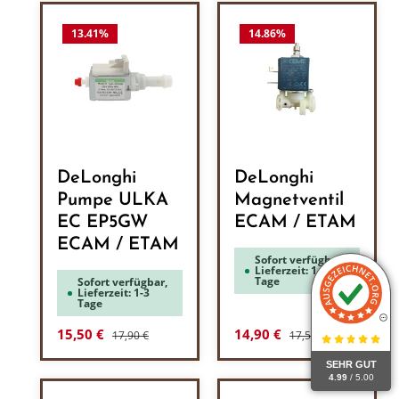
13.41
%
14.86
%
DeLonghi
DeLonghi
Pumpe ULKA
Magnetventil
EC EP5GW
ECAM / ETAM
ECAM / ETAM
Sofort verfügbar,
Lieferzeit: 1-3
Tage
Sofort verfügbar,
Lieferzeit: 1-3
Tage
Regulärer Preis:
Regulärer Preis:
Verkaufspreis:
Verkaufspreis:
15,50 €
14,90 €
17,90 €
17,50 €
SEHR GUT
4.99
/ 5.00