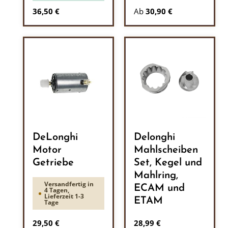
Regulärer Preis:
36,50 €
Ab
30,90 €
DeLonghi
Delonghi
Motor
Mahlscheiben
Getriebe
Set, Kegel und
Mahlring,
Versandfertig in
ECAM und
4 Tagen,
Lieferzeit 1-3
ETAM
Tage
Regulärer Preis:
Regulärer Preis:
29,50 €
28,99 €