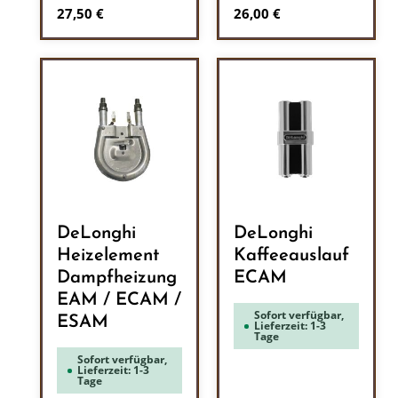
Regulärer Preis:
Regulärer Preis:
27,50 €
26,00 €
DeLonghi
DeLonghi
Heizelement
Kaffeeauslauf
Dampfheizung
ECAM
EAM / ECAM /
Sofort verfügbar,
ESAM
Lieferzeit: 1-3
Tage
Sofort verfügbar,
Lieferzeit: 1-3
Tage