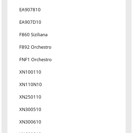
EA907810
EA907D10
F860 Siziliana
F892 Orchestro
FNF1 Orchestro
XN100110
XN110N10
XN250110
XN300510
XN300610