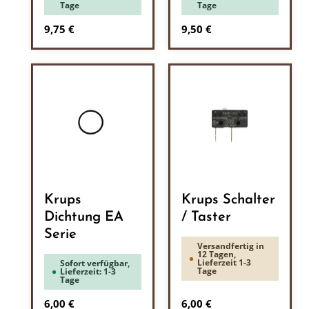
Tage
Tage
Regulärer Preis:
Regulärer Preis:
9,75 €
9,50 €
Krups
Krups Schalter
Dichtung EA
/ Taster
Serie
Versandfertig in
12 Tagen,
Lieferzeit 1-3
Sofort verfügbar,
Tage
Lieferzeit: 1-3
Tage
Regulärer Preis:
Regulärer Preis:
6,00 €
6,00 €