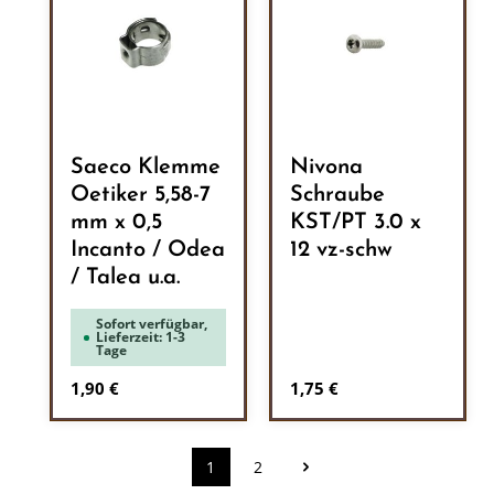
Saeco Klemme
Nivona
Oetiker 5,58-7
Schraube
mm x 0,5
KST/PT 3.0 x
Incanto / Odea
12 vz-schw
/ Talea u.a.
Sofort verfügbar,
Lieferzeit: 1-3
Tage
Regulärer Preis:
Regulärer Preis:
1,90 €
1,75 €
1
2
Seite
Seite