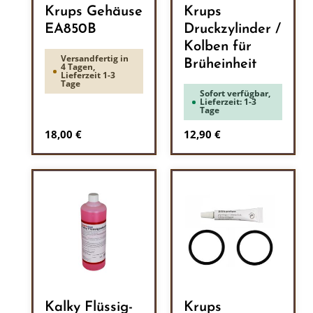
Krups Gehäuse
Krups
EA850B
Druckzylinder /
Kolben für
Versandfertig in
Brüheinheit
4 Tagen,
Lieferzeit 1-3
Tage
Sofort verfügbar,
Lieferzeit: 1-3
Tage
Regulärer Preis:
Regulärer Preis:
18,00 €
12,90 €
Kalky Flüssig-
Krups