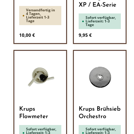
XP / EA-Serie
Versandfertig in
4 Tagen,
Lieferzeit 1-3
Sofort verfügbar,
Tage
Lieferzeit: 1-3
Tage
Regulärer Preis:
Regulärer Preis:
10,00 €
9,95 €
Krups
Krups Brühsieb
Flowmeter
Orchestro
Sofort verfügbar,
Sofort verfügbar,
Lieferzeit: 1-3
Lieferzeit: 1-3