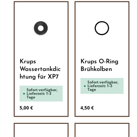
Krups
Krups O-Ring
Wassertankdic
Brühkolben
htung für XP7
Sofort verfügbar,
Lieferzeit: 1-3
Tage
Sofort verfügbar,
Lieferzeit: 1-3
Tage
Regulärer Preis:
Regulärer Preis:
5,00 €
4,50 €