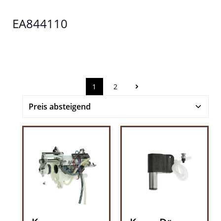
EA844110
1
2
Seite
Seite