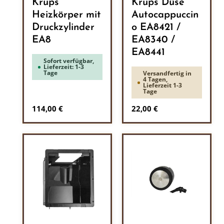
Krups
Krups Düse
Heizkörper mit
Autocappuccin
Druckzylinder
o EA8421 /
EA8
EA8340 /
EA8441
Sofort verfügbar,
Lieferzeit: 1-3
Tage
Versandfertig in
4 Tagen,
Lieferzeit 1-3
Tage
Regulärer Preis:
Regulärer Preis:
114,00 €
22,00 €