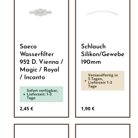
Saeco
Schlauch
Wasserfilter
Silikon/Gewebe
952 D. Vienna /
190mm
Magic / Royal
Versandfertig in
/ Incanto
5 Tagen,
Lieferzeit 1-3
Tage
Sofort verfügbar,
Lieferzeit: 1-3
Tage
Regulärer Preis:
Regulärer Preis:
2,45 €
1,90 €