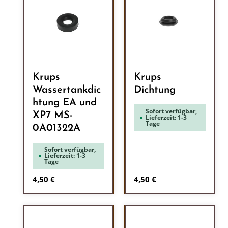
Krups
Krups
Wassertankdic
Dichtung
htung EA und
Sofort verfügbar,
XP7 MS-
Lieferzeit: 1-3
Tage
0A01322A
Sofort verfügbar,
Lieferzeit: 1-3
Tage
Regulärer Preis:
Regulärer Preis:
4,50 €
4,50 €