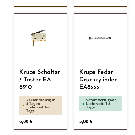
Krups Schalter
Krups Feder
/ Taster EA
Druckzylinder
6910
EA8xxx
Versandfertig in
Sofort verfügbar,
5 Tagen,
Lieferzeit: 1-3
Lieferzeit 1-3
Tage
Tage
Regulärer Preis:
Regulärer Preis:
6,00 €
5,00 €