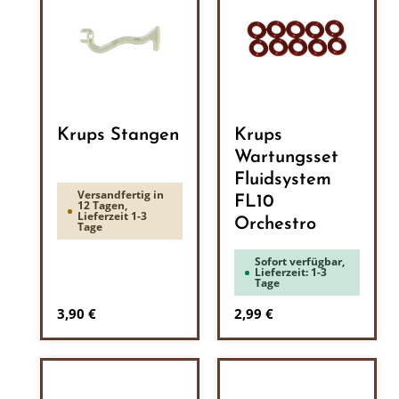
Krups Stangen
Krups
Wartungsset
Fluidsystem
Versandfertig in
FL10
12 Tagen,
Lieferzeit 1-3
Orchestro
Tage
Sofort verfügbar,
Lieferzeit: 1-3
Tage
Regulärer Preis:
Regulärer Preis:
3,90 €
2,99 €