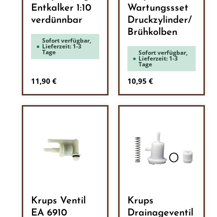
Entkalker 1:10
Wartungssset
verdünnbar
Druckzylinder/
Brühkolben
Sofort verfügbar,
Lieferzeit: 1-3
Tage
Sofort verfügbar,
Lieferzeit: 1-3
Tage
Regulärer Preis:
Regulärer Preis:
11,90 €
10,95 €
Krups Ventil
Krups
EA 6910
Drainageventil