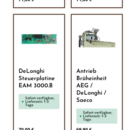
DeLonghi
Antrieb
Steuerplatine
Brüheinheit
EAM 3000.B
AEG /
DeLonghi /
Sofort verfügbar,
Saeco
Lieferzeit: 1-3
Tage
Sofort verfügbar,
Lieferzeit: 1-3
Tage
Regulärer Preis:
Regulärer Preis:
70,00 €
69,90 €