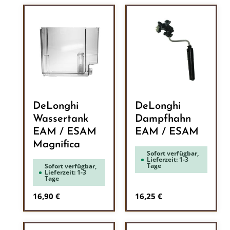
DeLonghi
DeLonghi
Wassertank
Dampfhahn
EAM / ESAM
EAM / ESAM
Magnifica
Sofort verfügbar,
Lieferzeit: 1-3
Tage
Sofort verfügbar,
Lieferzeit: 1-3
Tage
Regulärer Preis:
Regulärer Preis:
16,90 €
16,25 €