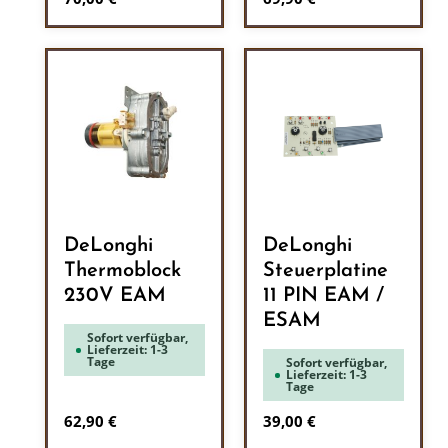
DeLonghi
DeLonghi
Thermoblock
Steuerplatine
230V EAM
11 PIN EAM /
ESAM
Sofort verfügbar,
Lieferzeit: 1-3
Tage
Sofort verfügbar,
Lieferzeit: 1-3
Tage
Regulärer Preis:
Regulärer Preis:
62,90 €
39,00 €