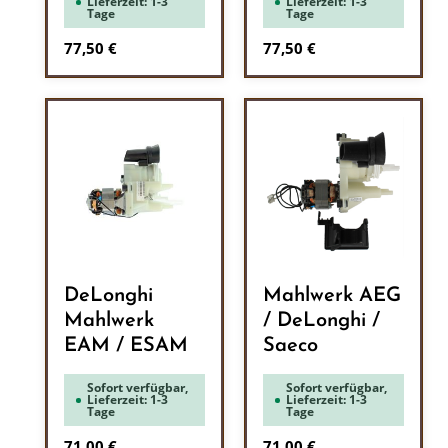
Lieferzeit: 1-3
Lieferzeit: 1-3
Tage
Tage
Regulärer Preis:
Regulärer Preis:
77,50 €
77,50 €
DeLonghi
Mahlwerk AEG
Mahlwerk
/ DeLonghi /
EAM / ESAM
Saeco
Sofort verfügbar,
Sofort verfügbar,
Lieferzeit: 1-3
Lieferzeit: 1-3
Tage
Tage
Regulärer Preis:
Regulärer Preis:
71,00 €
71,00 €