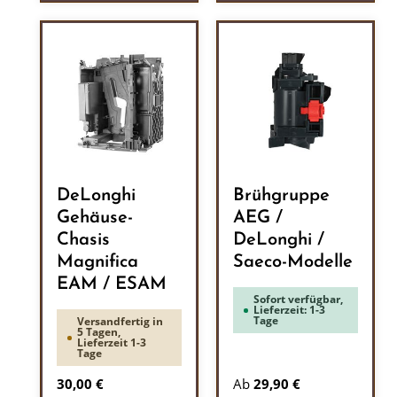
DeLonghi
Brühgruppe
Gehäuse-
AEG /
Chasis
DeLonghi /
Magnifica
Saeco-Modelle
EAM / ESAM
Sofort verfügbar,
Lieferzeit: 1-3
Tage
Versandfertig in
5 Tagen,
Lieferzeit 1-3
Tage
Regulärer Preis:
30,00 €
Ab
29,90 €