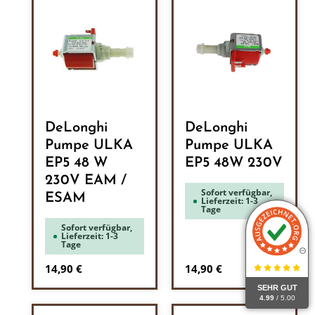
DeLonghi
DeLonghi
Pumpe ULKA
Pumpe ULKA
EP5 48 W
EP5 48W 230V
230V EAM /
Sofort verfügbar,
ESAM
Lieferzeit: 1-3
Tage
Sofort verfügbar,
Lieferzeit: 1-3
Tage
Regulärer Preis:
Regulärer Preis:
14,90 €
14,90 €
SEHR GUT
4.99
/ 5.00