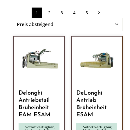
1
2
3
4
5
Seite
Seite
Seite
Seite
Seite
Delonghi
DeLonghi
Antriebsteil
Antrieb
Brüheinheit
Brüheinheit
EAM ESAM
ESAM
Sofort verfügbar,
Sofort verfügbar,