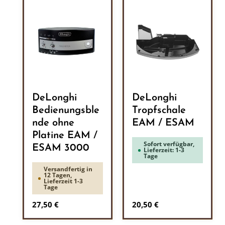
DeLonghi
DeLonghi
Bedienungsble
Tropfschale
nde ohne
EAM / ESAM
Platine EAM /
Sofort verfügbar,
ESAM 3000
Lieferzeit: 1-3
Tage
Versandfertig in
12 Tagen,
Lieferzeit 1-3
Tage
Regulärer Preis:
Regulärer Preis:
27,50 €
20,50 €