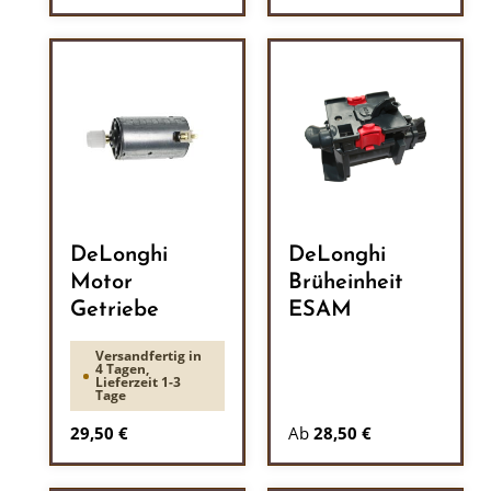
DeLonghi
DeLonghi
Motor
Brüheinheit
Getriebe
ESAM
Versandfertig in
4 Tagen,
Lieferzeit 1-3
Tage
Regulärer Preis:
29,50 €
Ab
28,50 €