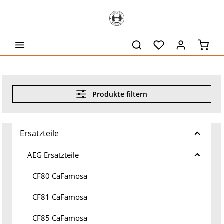
alt springen
Waren
Produkte filtern
Ersatzteile
AEG Ersatzteile
CF80 CaFamosa
CF81 CaFamosa
CF85 CaFamosa