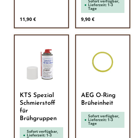
Sofort verfügbar,
Lieferzeit: 1-3
Tage
Regulärer Preis:
Regulärer Preis:
11,90 €
9,90 €
KTS Spezial
AEG O-Ring
Schmierstoff
Brüheinheit
für
Sofort verfügbar,
Brühgruppen
Lieferzeit: 1-3
Tage
Sofort verfügbar,
Lieferzeit: 1-3