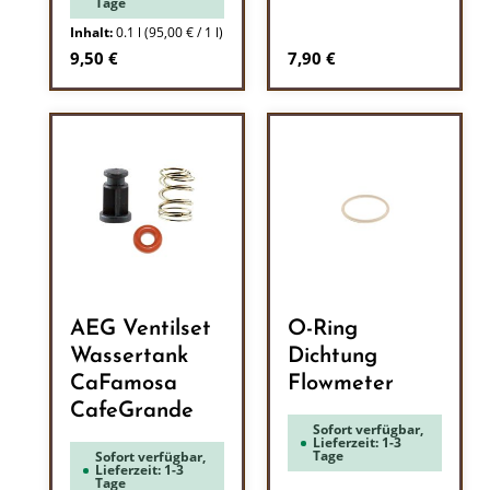
Tage
Inhalt:
0.1 l
(95,00 € / 1 l)
Regulärer Preis:
Regulärer Preis:
9,50 €
7,90 €
AEG Ventilset
O-Ring
Wassertank
Dichtung
CaFamosa
Flowmeter
CafeGrande
Sofort verfügbar,
Lieferzeit: 1-3
Tage
Sofort verfügbar,
Lieferzeit: 1-3
Tage