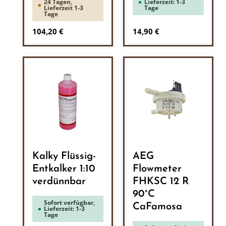
24 Tagen,
Lieferzeit: 1-3
Lieferzeit 1-3
Tage
Tage
Regulärer Preis:
Regulärer Preis:
104,20 €
14,90 €
Kalky Flüssig-
AEG
Entkalker 1:10
Flowmeter
verdünnbar
FHKSC 12 R
90°C
Sofort verfügbar,
CaFamosa
Lieferzeit: 1-3
Tage