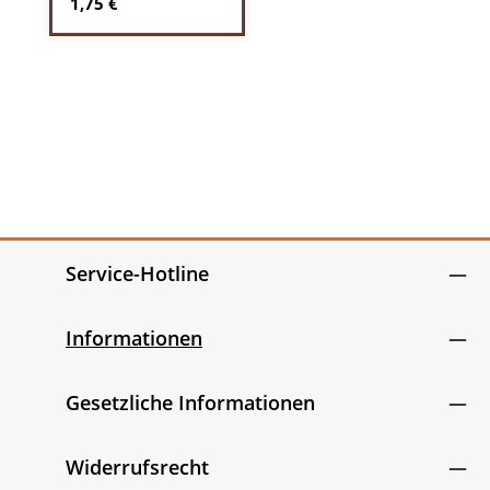
Regulärer Preis:
1,75 €
Service-Hotline
Informationen
Gesetzliche Informationen
Widerrufsrecht