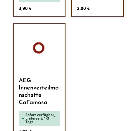
Regulärer Preis:
Regulärer Preis:
3,90 €
2,00 €
AEG
Innenverteilma
nschette
CaFamosa
Sofort verfügbar,
Lieferzeit: 1-3
Tage