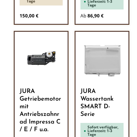
Tage
Lieferzeit: 1-3
Tage
Regulärer Preis:
150,00 €
Ab
86,90 €
JURA
JURA
Getriebemotor
Wassertank
mit
SMART D-
Antriebszahnr
Serie
ad Impressa C
Sofort verfügbar,
/ E / F u.a.
Lieferzeit: 1-3
Tage