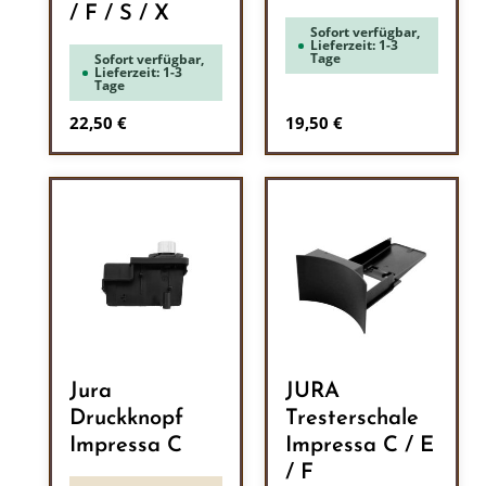
/ F / S / X
Sofort verfügbar,
Lieferzeit: 1-3
Tage
Sofort verfügbar,
Lieferzeit: 1-3
Tage
Regulärer Preis:
Regulärer Preis:
22,50 €
19,50 €
Jura
JURA
Druckknopf
Tresterschale
Impressa C
Impressa C / E
/ F