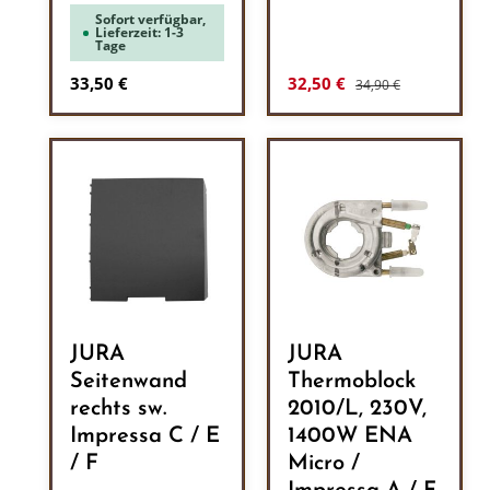
Sofort verfügbar,
Lieferzeit: 1-3
Tage
Regulärer Preis:
Regulärer Preis:
Verkaufspreis:
33,50 €
32,50 €
34,90 €
JURA
JURA
Seitenwand
Thermoblock
rechts sw.
2010/L, 230V,
Impressa C / E
1400W ENA
/ F
Micro /