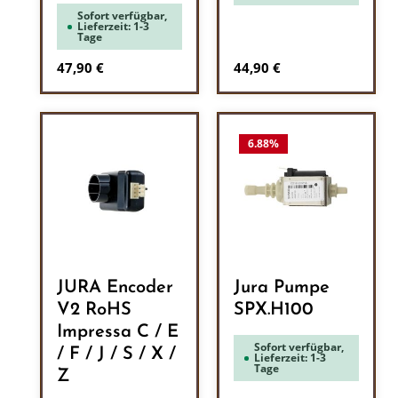
Sofort verfügbar,
Lieferzeit: 1-3
Tage
Regulärer Preis:
Regulärer Preis:
47,90 €
44,90 €
6.88
%
JURA Encoder
Jura Pumpe
V2 RoHS
SPX.H100
Impressa C / E
Sofort verfügbar,
/ F / J / S / X /
Lieferzeit: 1-3
Tage
Z