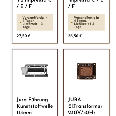
V2 Impressa C
Impressa C / E
/ E / F
/ F
Versandfertig in
Versandfertig in
4 Tagen,
4 Tagen,
Lieferzeit 1-3
Lieferzeit 1-3
Tage
Tage
Regulärer Preis:
Regulärer Preis:
27,50 €
26,50 €
Jura Führung
JURA
Kunststoffwelle
El.Transformer
114mm
230V/50Hz