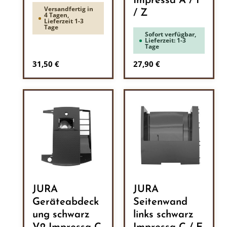
Impressa A / F
Versandfertig in
/ Z
4 Tagen,
Lieferzeit 1-3
Tage
Sofort verfügbar,
Lieferzeit: 1-3
Tage
Regulärer Preis:
Regulärer Preis:
31,50 €
27,90 €
JURA
JURA
Geräteabdeck
Seitenwand
ung schwarz
links schwarz