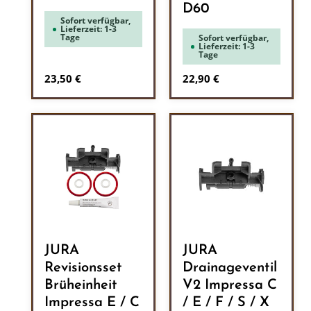
D60
Sofort verfügbar,
Lieferzeit: 1-3
Tage
Sofort verfügbar,
Lieferzeit: 1-3
Tage
Regulärer Preis:
Regulärer Preis:
23,50 €
22,90 €
JURA
JURA
Revisionsset
Drainageventil
Brüheinheit
V2 Impressa C
Impressa E / C
/ E / F / S / X