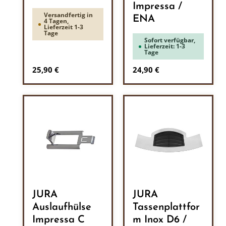
Impressa /
Versandfertig in
ENA
4 Tagen,
Lieferzeit 1-3
Tage
Sofort verfügbar,
Lieferzeit: 1-3
Tage
Regulärer Preis:
Regulärer Preis:
25,90 €
24,90 €
JURA
JURA
Auslaufhülse
Tassenplattfor
Impressa C
m Inox D6 /