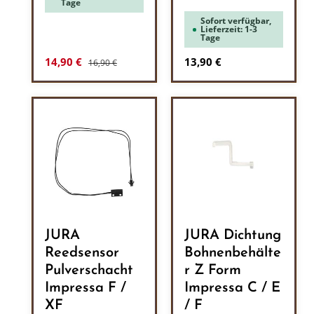
Tage
Sofort verfügbar,
Lieferzeit: 1-3
Tage
Regulärer Preis:
Verkaufspreis:
Regulärer Preis:
14,90 €
13,90 €
16,90 €
JURA
JURA Dichtung
Reedsensor
Bohnenbehälte
Pulverschacht
r Z Form
Impressa F /
Impressa C / E
XF
/ F