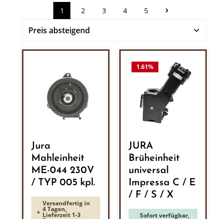
1
2
3
4
5
Seite
Seite
Seite
Seite
Seite
1.61
%
Jura
JURA
Mahleinheit
Brüheinheit
ME-044 230V
universal
/ TYP 005 kpl.
Impressa C / E
/ F / S / X
Versandfertig in
4 Tagen,
Lieferzeit 1-3
Sofort verfügbar,