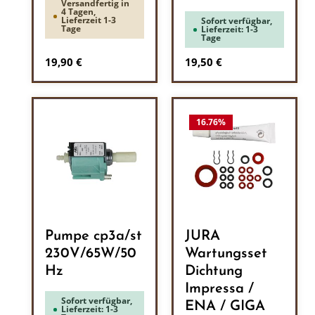
Versandfertig in
4 Tagen,
Lieferzeit 1-3
Sofort verfügbar,
Tage
Lieferzeit: 1-3
Tage
Regulärer Preis:
Regulärer Preis:
19,90 €
19,50 €
16.76
%
Pumpe cp3a/st
JURA
230V/65W/50
Wartungsset
Hz
Dichtung
Impressa /
Sofort verfügbar,
ENA / GIGA
Lieferzeit: 1-3