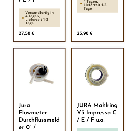
/ E / F
4 Tagen,
Lieferzeit 1-3
Tage
Versandfertig in
4 Tagen,
Lieferzeit 1-3
Tage
Regulärer Preis:
Regulärer Preis:
27,50 €
25,90 €
Jura
JURA Mahlring
Flowmeter
V3 Impressa C
Durchflussmeld
/ E / F u.a.
er 0° /