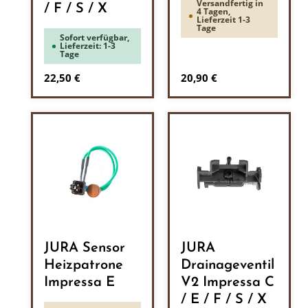
Versandfertig in
/ F / S / X
4 Tagen,
Lieferzeit 1-3
Tage
Sofort verfügbar,
Lieferzeit: 1-3
Tage
Regulärer Preis:
Regulärer Preis:
22,50 €
20,90 €
JURA Sensor
JURA
Heizpatrone
Drainageventil
Impressa E
V2 Impressa C
/ E / F / S / X