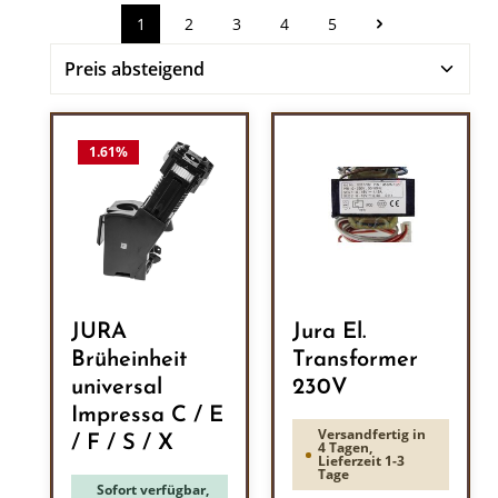
1
2
3
4
5
Seite
Seite
Seite
Seite
Seite
1.61
%
JURA
Jura El.
Brüheinheit
Transformer
universal
230V
Impressa C / E
Versandfertig in
/ F / S / X
4 Tagen,
Lieferzeit 1-3
Tage
Sofort verfügbar,