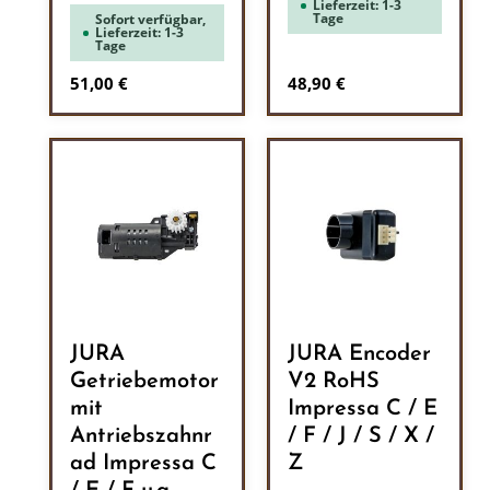
Lieferzeit: 1-3
Tage
Sofort verfügbar,
Lieferzeit: 1-3
Tage
Regulärer Preis:
Regulärer Preis:
51,00 €
48,90 €
JURA
JURA Encoder
Getriebemotor
V2 RoHS
mit
Impressa C / E
Antriebszahnr
/ F / J / S / X /
ad Impressa C
Z