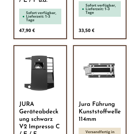
/ E / F u.a.
Sofort verfügbar,
Lieferzeit: 1-3
Tage
Sofort verfügbar,
Lieferzeit: 1-3
Tage
Regulärer Preis:
Regulärer Preis:
47,90 €
33,50 €
JURA
Jura Führung
Geräteabdeck
Kunststoffwelle
ung schwarz
114mm
V2 Impressa C
Versandfertig in