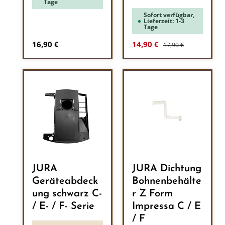
Tage
Sofort verfügbar,
Lieferzeit: 1-3
Tage
Regulärer Preis:
Regulärer Preis:
Verkaufspreis:
16,90 €
14,90 €
17,90 €
JURA
JURA Dichtung
Geräteabdeck
Bohnenbehälte
ung schwarz C-
r Z Form
/ E- / F- Serie
Impressa C / E
/ F