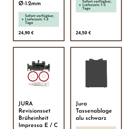
Sofort verfügbar,
Ø-1.2mm
Lieferzeit: 1-3
Tage
Sofort verfügbar,
Lieferzeit: 1-3
Tage
Regulärer Preis:
Regulärer Preis:
24,90 €
24,50 €
JURA
Jura
Revisionsset
Tassenablage
Brüheinheit
alu schwarz
Impressa E / C