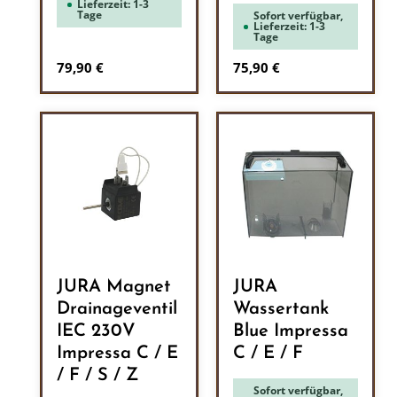
Lieferzeit: 1-3
Tage
Sofort verfügbar,
Lieferzeit: 1-3
Tage
Regulärer Preis:
Regulärer Preis:
79,90 €
75,90 €
JURA Magnet
JURA
Drainageventil
Wassertank
IEC 230V
Blue Impressa
Impressa C / E
C / E / F
/ F / S / Z
Sofort verfügbar,