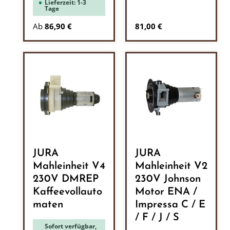
Lieferzeit: 1-3
Tage
Regulärer Preis:
Ab
86,90 €
81,00 €
JURA
JURA
Mahleinheit V4
Mahleinheit V2
230V DMREP
230V Johnson
Kaffeevollauto
Motor ENA /
maten
Impressa C / E
/ F / J / S
Sofort verfügbar,