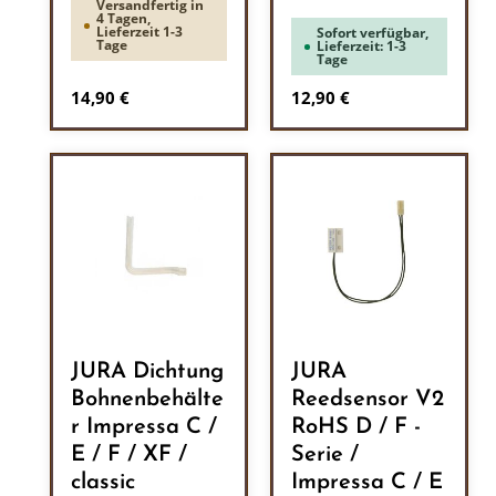
Versandfertig in
4 Tagen,
Lieferzeit 1-3
Sofort verfügbar,
Tage
Lieferzeit: 1-3
Tage
Regulärer Preis:
Regulärer Preis:
14,90 €
12,90 €
JURA Dichtung
JURA
Bohnenbehälte
Reedsensor V2
r Impressa C /
RoHS D / F -
E / F / XF /
Serie /
classic
Impressa C / E