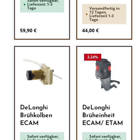
Sofort verfügbar,
Lieferzeit: 1-3
Tage
Versandfertig in
12 Tagen,
Lieferzeit 1-3
Tage
Regulärer Preis:
Regulärer Preis:
59,90 €
44,00 €
3.24
%
DeLonghi
DeLonghi
Brühkolben
Brüheinheit
ECAM
ECAM/ ETAM
Sofort verfügbar,
Sofort verfügbar,