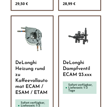
Regulärer Preis:
Regulärer Preis:
29,50 €
28,99 €
DeLonghi
DeLonghi
Heizung rund
Dampfventil
zu
ECAM 23.xxx
Kaffeevollauto
Sofort verfügbar,
mat ECAM /
Lieferzeit: 1-3
Tage
ESAM / ETAM
Sofort verfügbar,
Lieferzeit: 1-3