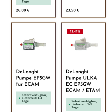
Tage
Regulärer Preis:
Regulärer Preis:
26,00 €
23,50 €
13.41
%
DeLonghi
DeLonghi
Pumpe EP5GW
Pumpe ULKA
für ECAM
EC EP5GW
ECAM / ETAM
Sofort verfügbar,
Lieferzeit: 1-3
Tage
Sofort verfügbar,
Lieferzeit: 1-3
Tage