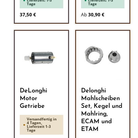
Lieferzeit: 1-3
Lieferzeit: 1-3
Tage
Tage
Regulärer Preis:
37,50 €
Ab
30,90 €
DeLonghi
Delonghi
Motor
Mahlscheiben
Getriebe
Set, Kegel und
Mahlring,
Versandfertig in
ECAM und
4 Tagen,
Lieferzeit 1-3
ETAM
Tage