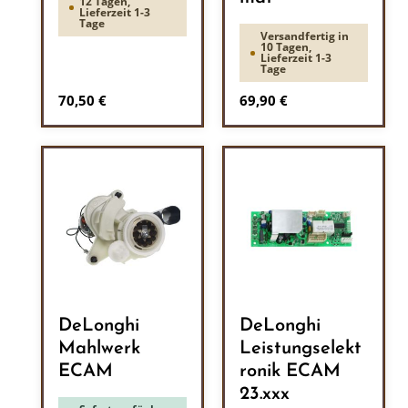
12 Tagen,
Lieferzeit 1-3
Tage
Versandfertig in
10 Tagen,
Lieferzeit 1-3
Tage
Regulärer Preis:
Regulärer Preis:
70,50 €
69,90 €
DeLonghi
DeLonghi
Mahlwerk
Leistungselekt
ECAM
ronik ECAM
23.xxx