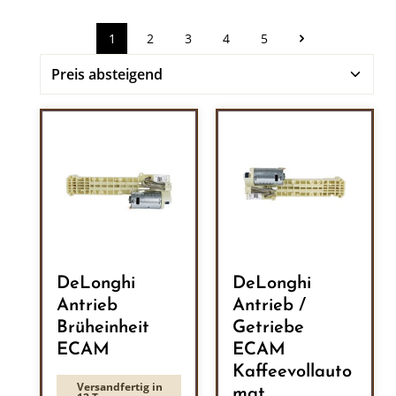
1
2
3
4
5
Seite
Seite
Seite
Seite
Seite
DeLonghi
DeLonghi
Antrieb
Antrieb /
Brüheinheit
Getriebe
ECAM
ECAM
Kaffeevollauto
Versandfertig in
mat