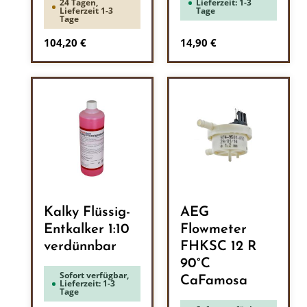
24 Tagen,
Lieferzeit: 1-3
Lieferzeit 1-3
Tage
Tage
Regulärer Preis:
Regulärer Preis:
104,20 €
14,90 €
Kalky Flüssig-
AEG
Entkalker 1:10
Flowmeter
verdünnbar
FHKSC 12 R
90°C
Sofort verfügbar,
CaFamosa
Lieferzeit: 1-3
Tage