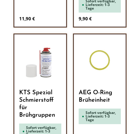
Sofort verfügbar,
Lieferzeit: 1-3
Tage
Regulärer Preis:
Regulärer Preis:
11,90 €
9,90 €
KTS Spezial
AEG O-Ring
Schmierstoff
Brüheinheit
für
Sofort verfügbar,
Brühgruppen
Lieferzeit: 1-3
Tage
Sofort verfügbar,
Lieferzeit: 1-3