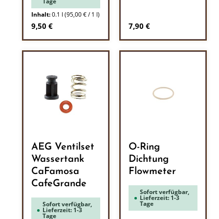
Tage
Inhalt:
0.1 l
(95,00 € / 1 l)
Regulärer Preis:
Regulärer Preis:
9,50 €
7,90 €
AEG Ventilset
O-Ring
Wassertank
Dichtung
CaFamosa
Flowmeter
CafeGrande
Sofort verfügbar,
Lieferzeit: 1-3
Tage
Sofort verfügbar,
Lieferzeit: 1-3
Tage