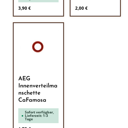
Regulärer Preis:
Regulärer Preis:
3,90 €
2,00 €
AEG
Innenverteilma
nschette
CaFamosa
Sofort verfügbar,
Lieferzeit: 1-3
Tage