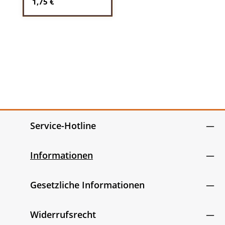
Regulärer Preis:
1,75 €
Service-Hotline
Informationen
Gesetzliche Informationen
Widerrufsrecht