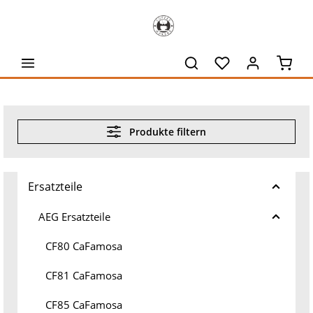
alt springen
Waren
Produkte filtern
Ersatzteile
AEG Ersatzteile
CF80 CaFamosa
CF81 CaFamosa
CF85 CaFamosa