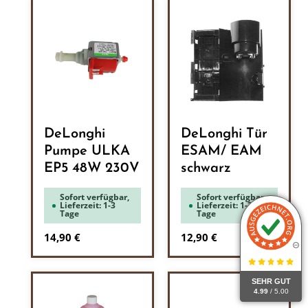
DeLonghi
DeLonghi Tür
Pumpe ULKA
ESAM/ EAM
EP5 48W 230V
schwarz
Sofort verfügbar,
Sofort verfügbar,
Lieferzeit: 1-3
Lieferzeit: 1-3
Tage
Tage
Regulärer Preis:
Regulärer Preis:
14,90 €
12,90 €
SEHR GUT
4.99
/ 5.00