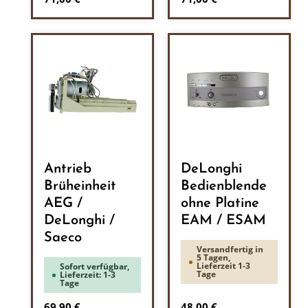
Antrieb
DeLonghi
Brüheinheit
Bedienblende
AEG /
ohne Platine
DeLonghi /
EAM / ESAM
Saeco
Versandfertig in
5 Tagen,
Lieferzeit 1-3
Sofort verfügbar,
Tage
Lieferzeit: 1-3
Tage
Regulärer Preis:
Regulärer Preis:
69,90 €
48,00 €