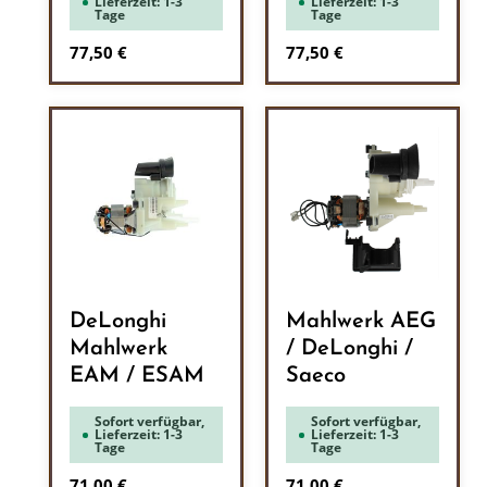
Lieferzeit: 1-3
Lieferzeit: 1-3
Tage
Tage
Regulärer Preis:
Regulärer Preis:
77,50 €
77,50 €
DeLonghi
Mahlwerk AEG
Mahlwerk
/ DeLonghi /
EAM / ESAM
Saeco
Sofort verfügbar,
Sofort verfügbar,
Lieferzeit: 1-3
Lieferzeit: 1-3
Tage
Tage
Regulärer Preis:
Regulärer Preis:
71,00 €
71,00 €