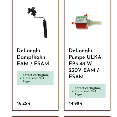
DeLonghi
DeLonghi
Dampfhahn
Pumpe ULKA
EAM / ESAM
EP5 48 W
230V EAM /
Sofort verfügbar,
ESAM
Lieferzeit: 1-3
Tage
Sofort verfügbar,
Lieferzeit: 1-3
Tage
Regulärer Preis:
Regulärer Preis:
16,25 €
14,90 €