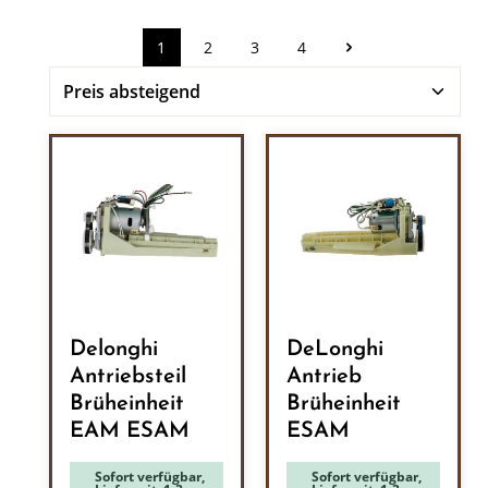
1
2
3
4
Seite
Seite
Seite
Seite
Delonghi
DeLonghi
Antriebsteil
Antrieb
Brüheinheit
Brüheinheit
EAM ESAM
ESAM
Sofort verfügbar,
Sofort verfügbar,