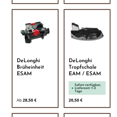
DeLonghi
DeLonghi
Brüheinheit
Tropfschale
ESAM
EAM / ESAM
Sofort verfügbar,
Lieferzeit: 1-3
Tage
Regulärer Preis:
Ab
28,50 €
20,50 €