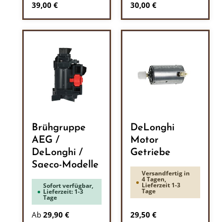
Regulärer Preis:
Regulärer Preis:
39,00 €
30,00 €
Brühgruppe
DeLonghi
AEG /
Motor
DeLonghi /
Getriebe
Saeco-Modelle
Versandfertig in
4 Tagen,
Lieferzeit 1-3
Sofort verfügbar,
Tage
Lieferzeit: 1-3
Tage
Regulärer Preis:
Ab
29,90 €
29,50 €