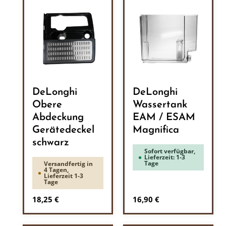
DeLonghi
DeLonghi
Obere
Wassertank
Abdeckung
EAM / ESAM
Gerätedeckel
Magnifica
schwarz
Sofort verfügbar,
Lieferzeit: 1-3
Tage
Versandfertig in
4 Tagen,
Lieferzeit 1-3
Tage
Regulärer Preis:
Regulärer Preis:
18,25 €
16,90 €