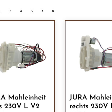
2
3
4
5
Seite
Seite
Seite
Seite
A Mahleinheit
JURA Mahlei
ks 230V L V2
rechts 230V