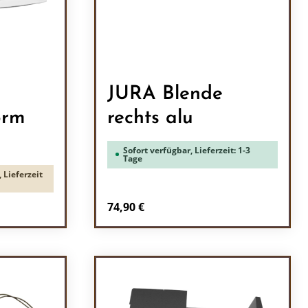
JURA Blende
orm
rechts alu
Sofort verfügbar, Lieferzeit: 1-3
Tage
 Lieferzeit
Regulärer Preis:
74,90 €
ein oder benutze die Schaltflächen um 
l: Gib den gewünschten Wert ein oder b
Produkt Anzahl: Gib den