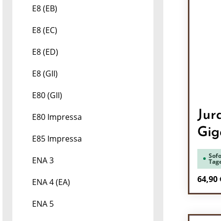
E8 (EB)
E8 (EC)
E8 (ED)
E8 (GII)
E80 (GII)
Jur
E80 Impressa
Gig
E85 Impressa
Sofo
ENA 3
Tag
Regulä
64,90 
ENA 4 (EA)
Pr
ENA 5