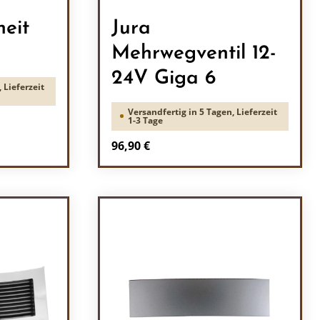
heit
Jura
Mehrwegventil 12-
24V Giga 6
 Lieferzeit
Versandfertig in 5 Tagen, Lieferzeit
1-3 Tage
Regulärer Preis:
96,90 €
ein oder benutze die Schaltflächen um 
Produkt Anzahl: Gib den