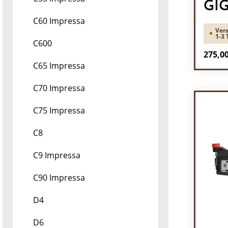
GI
C60 Impressa
Vers
1-3 
C600
Regulä
275,00
C65 Impressa
Pr
C70 Impressa
C75 Impressa
C8
C9 Impressa
C90 Impressa
D4
D6