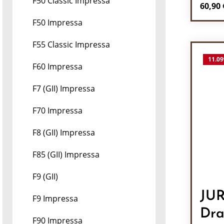
F50 Classic Impressa
Regulä
60,90 
F50 Impressa
Pr
F55 Classic Impressa
11.09
F60 Impressa
F7 (GII) Impressa
F70 Impressa
F8 (GII) Impressa
F85 (GII) Impressa
F9 (GII)
JU
F9 Impressa
Dra
F90 Impressa