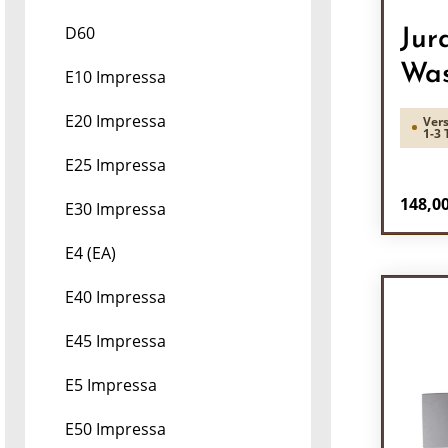
D60
Jur
Was
E10 Impressa
E20 Impressa
Vers
1-3 
E25 Impressa
Regulä
148,00
E30 Impressa
Pr
E4 (EA)
E40 Impressa
E45 Impressa
E5 Impressa
E50 Impressa