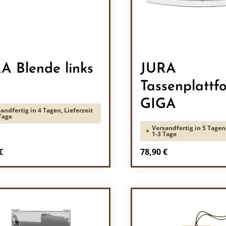
A Blende links
JURA
Tassenplattf
GIGA
andfertig in 4 Tagen, Lieferzeit
Tage
Versandfertig in 5 Tagen,
1-3 Tage
rer Preis:
Regulärer Preis:
€
78,90 €
odukt Anzahl: Gib den gewünschten Wert 
Produkt Anzah