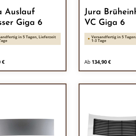
a Auslauf
Jura Brühein
ser Giga 6
VC Giga 6
andfertig in 5 Tagen, Lieferzeit
Versandfertig in 5 Tagen,
Tage
1-3 Tage
rer Preis:
 €
Ab
134,90 €
odukt Anzahl: Gib den gewünschten Wert 