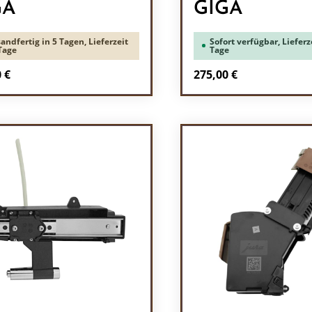
GA
GIGA
andfertig in 5 Tagen, Lieferzeit
Sofort verfügbar, Lieferze
Tage
Tage
rer Preis:
Regulärer Preis:
 €
275,00 €
odukt Anzahl: Gib den gewünschten Wert 
Produkt Anzah