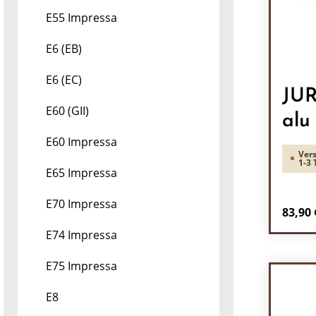
E55 Impressa
E6 (EB)
E6 (EC)
JUR
E60 (GII)
alu
E60 Impressa
Vers
1-3 
E65 Impressa
E70 Impressa
Regulä
83,90 
E74 Impressa
Pr
E75 Impressa
E8