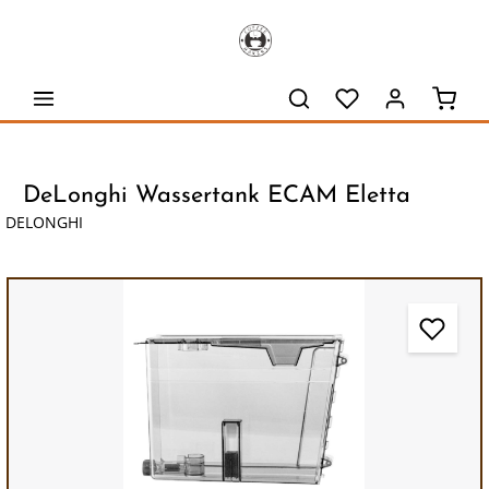
alt springen
Waren
DeLonghi Wassertank ECAM Eletta
DELONGHI
Bildergalerie überspringen