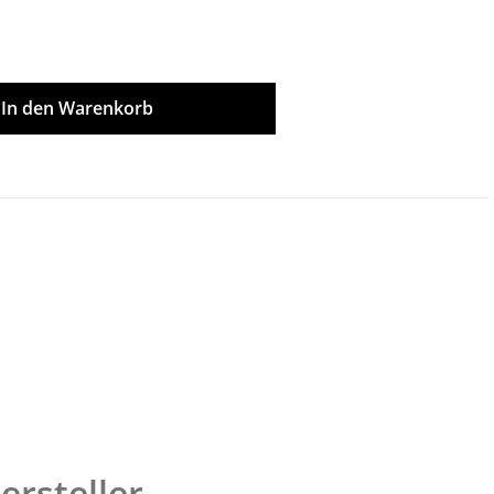
ünschten Wert ein oder benutze die Scha
In den Warenkorb
ersteller