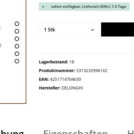
sofort verfügbar, Lieferzeit (DHL): 1-3 Tage
Produkt Anzahl: Gib den gew
Lagerbestand:
18
Produktnummer:
53132329961X2
EAN:
4251714704630
Hersteller:
DELONGHI
ibung
Eigenschaften
H