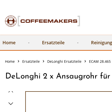
springen
Zur Hauptnavigation springen
Home
Ersatzteile
Reinigung
Home
Ersatzteile
DeLonghi Ersatzteile
ECAM 28.465 
DeLonghi 2 x Ansaugrohr fü
Bildergalerie überspringen