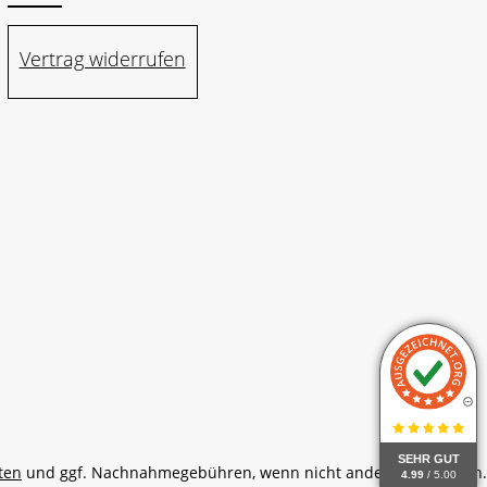
Vertrag widerrufen
SEHR GUT
ten
und ggf. Nachnahmegebühren, wenn nicht anders angegeben.
4.99
/ 5.00