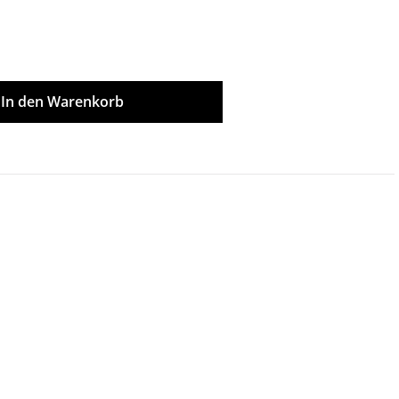
ünschten Wert ein oder benutze die Scha
In den Warenkorb