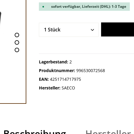
sofort verfügbar, Lieferzeit (DHL): 1-3 Tage
Produkt Anzahl: Gib den gew
Lagerbestand:
2
Produktnummer:
996530072568
EAN:
4251714717975
Hersteller:
SAECO
Beschreibung
Hersteller