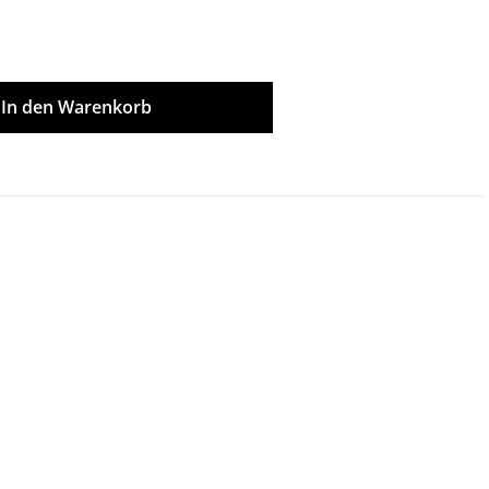
ünschten Wert ein oder benutze die Scha
In den Warenkorb