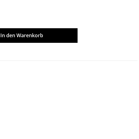
ünschten Wert ein oder benutze die Scha
In den Warenkorb