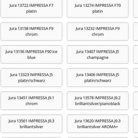
Jura 13722 IMPRESSA F7
Jura 13274 IMPRESSA F70
platin
platin
Jura 13158 IMPRESSA F9
Jura 13232 IMPRESSA F9
chrom
chrom
Jura 13156 IMPRESSA F90 ice
Jura 13407 IMPRESSA J5
blue
champagne
Jura 13323 IMPRESSA J5
Jura 13406 IMPRESSA J5
platin/schwarz
platin/schwarz
Jura 13451 IMPRESSA J9.1
Jura 13578 IMPRESSA J9.2
chrom
brilliantsilver/pianoblack
Jura 13561 IMPRESSA J9.3
Jura 13620 IMPRESSA J9.3
brilliantsilver
brilliantsilver AROMA+