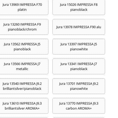
Jura 13969 IMPRESSA F70
Jura 15026 IMPRESSA F8
platin
pianoblack
Jura 13260 IMPRESSA F9
Jura 13978 IMPRESSA F90 alu
pianoblack/chrom
Jura 13562 IMPRESSA J5
Jura 13397 IMPRESSA J5
pianoblack
pianowhite
Jura 13566 IMPRESSA J7
Jura 13341 IMPRESSA J7
metallic
pianoblack
Jura 13540 IMPRESSA J9.2
Jura 13701 IMPRESSA J9.2
brilliantsilver/pianoblack
pianowhite
Jura 13610 IMPRESSA J9.3
Jura 13770 IMPRESSA J9.3
brilliantsilver AROMA+
carbon AROMA+