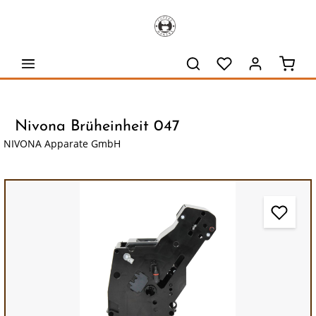
alt springen
Waren
Nivona Brüheinheit 047
NIVONA Apparate GmbH
Bildergalerie überspringen