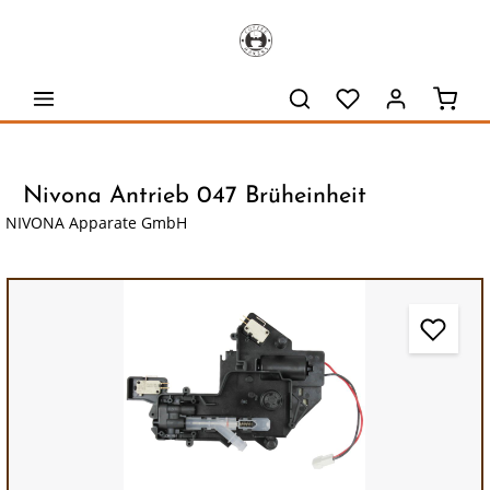
alt springen
Waren
Nivona Antrieb 047 Brüheinheit
NIVONA Apparate GmbH
Bildergalerie überspringen