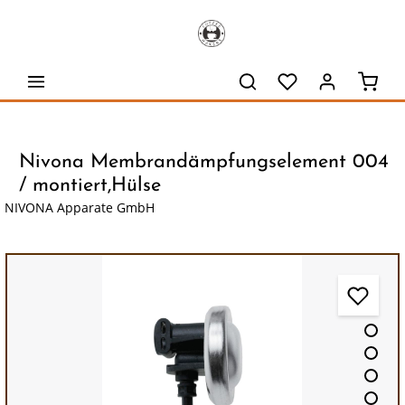
alt springen
Waren
Nivona Membrandämpfungselement 004
/ montiert,Hülse
NIVONA Apparate GmbH
Bildergalerie überspringen