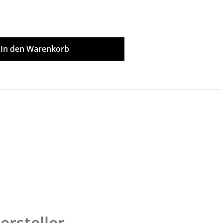
ünschten Wert ein oder benutze die Scha
In den Warenkorb
ersteller