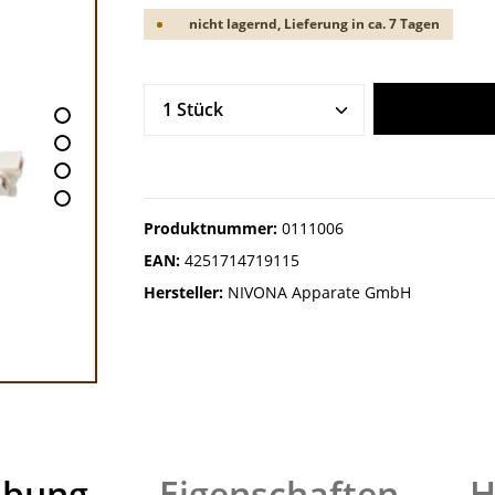
nicht lagernd, Lieferung in ca. 7 Tagen
Produkt Anzahl: Gib den gew
Produktnummer:
0111006
EAN:
4251714719115
Hersteller:
NIVONA Apparate GmbH
ibung
Eigenschaften
H