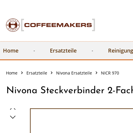
springen
Zur Hauptnavigation springen
Home
Ersatzteile
Reinigung
Home
Ersatzteile
Nivona Ersatzteile
NICR 970
Nivona Steckverbinder 2-Fac
Bildergalerie überspringen