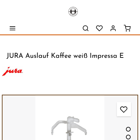
alt springen
Waren
JURA Auslauf Kaffee weiß Impressa E
Bildergalerie überspringen