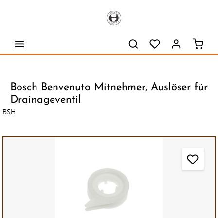
alt springen
Waren
Bosch Benvenuto Mitnehmer, Auslöser für
Drainageventil
BSH
Bildergalerie überspringen